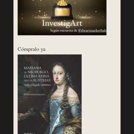
Cómpralo ya