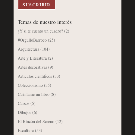
electrónico
SUSCRIBIR
Temas de nuestro interés
¿Y si te cuento un cuadro?
(2)
#OrgulloBarroco
(25)
Arquitectura
(104)
Arte y Literatura
(2)
Artes decorativas
(9)
Artículos científicos
(33)
Coleccionismo
(35)
Cuéntame un libro
(8)
Cursos
(5)
Dibujos
(6)
El Rincón del Sereno
(12)
Escultura
(53)