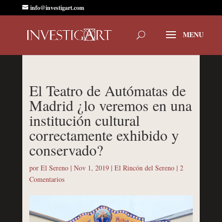
info@investigart.com
El Teatro de Autómatas de
Madrid ¿lo veremos en una
institución cultural
correctamente exhibido y
conservado?
por
El Sereno
|
Nov 1, 2019
|
El Rincón del Sereno
|
2
Comentarios