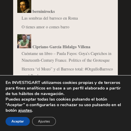
berninirocks
Las sombras del barroco en Roma
O tienes amor o comes barro
Cipriano García Hidalgo Villena
Cuéntame un libro – Paula Fayos: Goya’s Caprichos in
Nineteenth-Century France. Politics of the Grotesque
Herrera “el Mozo” y el Barroco total: #OrgulloBarroco
en el Prado
En INVESTIGART utilizamos cookies propias y de terceros
para fines analíticos en base a un perfil elaborado a partir
de tus hábitos de navegación.
Lola Feijóo
Puedes aceptar todas las cookies pulsando el botón
Descosiendo a "Balenciaga y la pintura española"
“Aceptar” o configurarlas o rechazar su uso pulsando en el
botón
ajustes
.
De lo fotográfico en lo barroco
Aceptar
Ajustes
@Invertirenarte