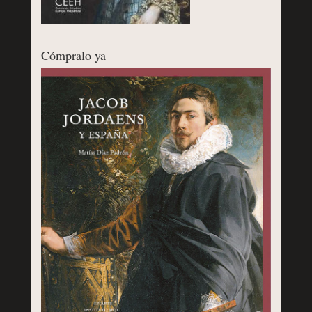
Cómpralo ya