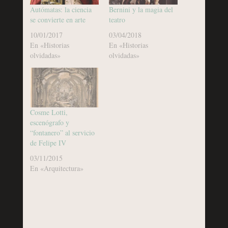
Autómatas: la ciencia
Bernini y la magia del
se convierte en arte
teatro
10/01/2017
03/04/2018
En «Historias
En «Historias
olvidadas»
olvidadas»
Cosme Lotti,
escenógrafo y
“fontanero” al servicio
de Felipe IV
03/11/2015
En «Arquitectura»