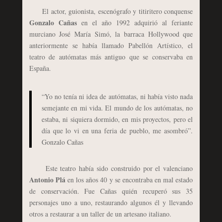
El actor, guionista, escenógrafo y titiritero conquense
Gonzalo Cañas
en el año 1992 adquirió al feriante
murciano José María Simó, la barraca Hollywood que
anteriormente se había llamado Pabellón Artístico, el
teatro de autómatas más antiguo que se conservaba en
España.
“Yo no tenía ni idea de autómatas, ni había visto nada
semejante en mi vida. El mundo de los autómatas, no
estaba, ni siquiera dormido, en mis proyectos, pero el
día que lo vi en una feria de pueblo, me asombró”.
Gonzalo Cañas
Este teatro había sido construido por el valenciano
Antonio Plá
en los años 40 y se encontraba en mal estado
de conservación. Fue Cañas quién recuperó sus 35
personajes uno a uno, restaurando algunos él y llevando
otros a restaurar a un taller de un artesano italiano.