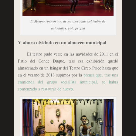
El Molino rojo en uno de los dioramas del teatro de
autómatas. Foto propia
Y ahora olvidado en un almacén municipal
El teatro pudo verse en las navidades de 2011 en el
Patio del Conde Duque, tras esa exhibición quedó
almacenado en un hángar del Teatro Circo Price hasta que
en el verano de 2018 supimos por la
prensa que, tras una
enmienda del grupo socialista municipal, se había
comenzado a restaurar de nuevo.