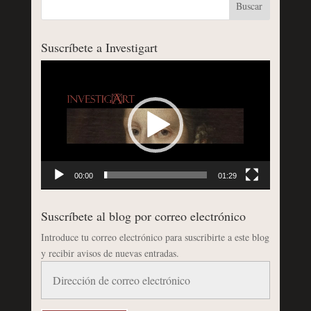
Suscríbete a Investigart
Reproductor
de
vídeo
00:00
01:29
Suscríbete al blog por correo electrónico
Introduce tu correo electrónico para suscribirte a este blog
y recibir avisos de nuevas entradas.
Dirección
de
correo