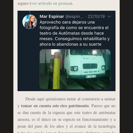
(
ver articulo en prensa
).
seguro
Desde aquí quisiéramos instar al consistorio a mimar
tomar en cuenta este rico patrimonio
y
. Parece que no
se dan cuenta de la riqueza que este teatro de autómatas
atesora, es el único en su especie en funcionamiento y a
pesar del paso de los años y el avance de la tecnología
todos los que lo ven en funcionamiento disfrutan como lo