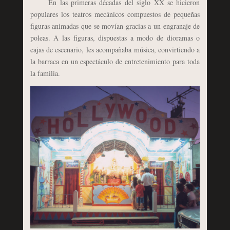
En las primeras décadas del siglo XX se hicieron
populares los teatros mecánicos compuestos de pequeñas
figuras animadas que se movían gracias a un engranaje de
poleas. A las figuras, dispuestas a modo de dioramas o
cajas de escenario, les acompañaba música, convirtiendo a
la barraca en un espectáculo de entretenimiento para toda
la familia.