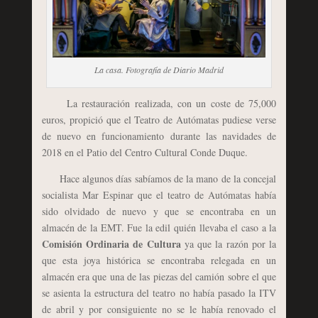
La casa. Fotografía de Diario Madrid
La restauración realizada, con un coste de 75,000
euros, propició que el Teatro de Autómatas pudiese verse
de nuevo en funcionamiento durante las navidades de
2018 en el Patio del Centro Cultural Conde Duque.
Hace algunos días sabíamos de la mano de la concejal
socialista Mar Espinar que el teatro de Autómatas había
sido olvidado de nuevo y que se encontraba en un
almacén de la EMT. Fue la edil quién llevaba el caso a la
Comisión Ordinaria de Cultura
ya que la razón por la
que esta joya histórica se encontraba relegada en un
almacén era que una de las piezas del camión sobre el que
se asienta la estructura del teatro no había pasado la ITV
de abril y por consiguiente no se le había renovado el