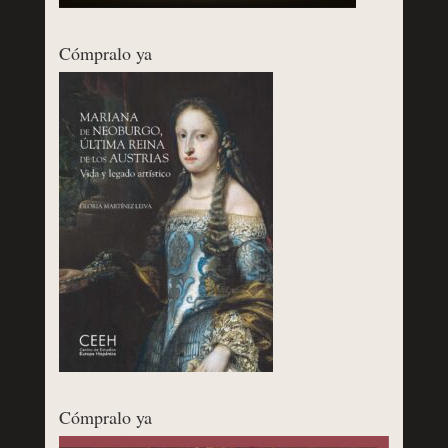
Cómpralo ya
Cómpralo ya