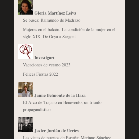
Gloria Martínez Leiva
Se busca: Raimundo de Madrazo
Mujeres en el balcón. La condición de la mujer en el
siglo XIX: De Goya a Sargent
Investigart
Vacaciones de verano 2023
Felices Fiestas 2022
Jaime Belmonte de la Haza
El Arco de Trajano en Benevento, un triunfo
propagandístico
Javier Jordán de Urríes
Las vistas de puertos de España: Mariano Sánchez