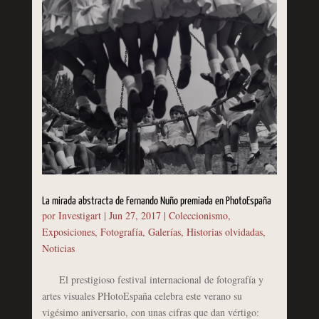
La mirada abstracta de Fernando Nuño premiada en PhotoEspaña
por
Investigart
|
Jun 27, 2017
|
Coleccionismo
,
Exposiciones
,
Fotografía
,
Galerías
,
Historias olvidadas
,
Noticias
El prestigioso festival internacional de fotografía y
artes visuales PHotoEspaña celebra este verano su
vigésimo aniversario, con unas cifras que dan vértigo: