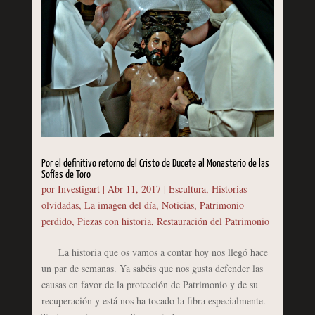
Por el definitivo retorno del Cristo de Ducete al Monasterio de las
Sofías de Toro
por
Investigart
|
Abr 11, 2017
|
Escultura
,
Historias
olvidadas
,
La imagen del día
,
Noticias
,
Patrimonio
perdido
,
Piezas con historia
,
Restauración del Patrimonio
La historia que os vamos a contar hoy nos llegó hace
un par de semanas. Ya sabéis que nos gusta defender las
causas en favor de la protección de Patrimonio y de su
recuperación y está nos ha tocado la fibra especialmente.