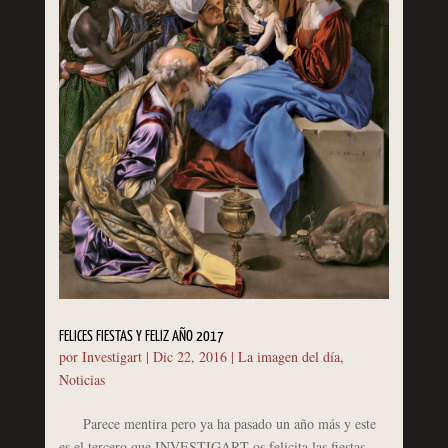
FELICES FIESTAS Y FELIZ AÑO 2017
por
Investigart
|
Dic 22, 2016
|
La imagen del día
,
Noticias
Parece mentira pero ya ha pasado un año más y este
es el tercero que INVESTIGART os felicita las fiestas.