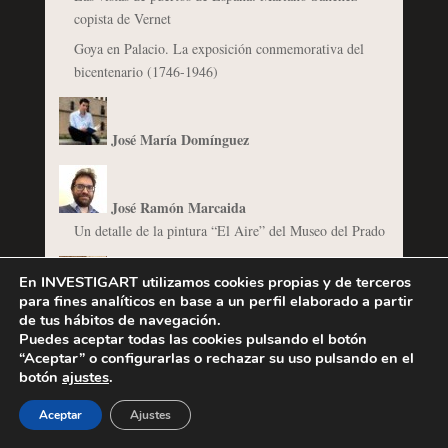
copista de Vernet
Goya en Palacio. La exposición conmemorativa del
bicentenario (1746-1946)
José María Domínguez
José Ramón Marcaida
Un detalle de la pintura “El Aire” del Museo del Prado
En INVESTIGART utilizamos cookies propias y de terceros
Juan Aguilera Martín
para fines analíticos en base a un perfil elaborado a partir
de tus hábitos de navegación.
Influencias del Oriente Próximo Antiguo en la pila de
Puedes aceptar todas las cookies pulsando el botón
Almanzor
“Aceptar” o configurarlas o rechazar su uso pulsando en el
botón
ajustes
.
María Alonso Lobato
Aceptar
Ajustes
Materiales y técnicas pictóricas (III): El blanco de