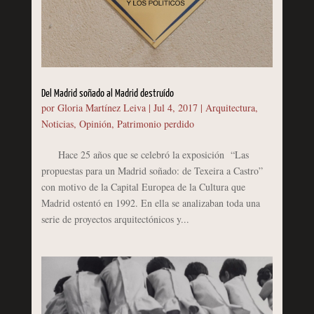
Del Madrid soñado al Madrid destruído
por
Gloria Martínez Leiva
|
Jul 4, 2017
|
Arquitectura
,
Noticias
,
Opinión
,
Patrimonio perdido
Hace 25 años que se celebró la exposición “Las
propuestas para un Madrid soñado: de Texeira a Castro”
con motivo de la Capital Europea de la Cultura que
Madrid ostentó en 1992. En ella se analizaban toda una
serie de proyectos arquitectónicos y...