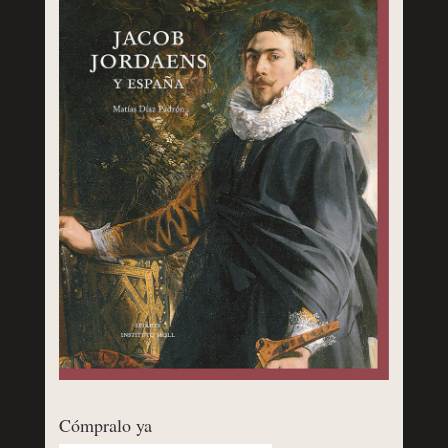
Cómpralo ya