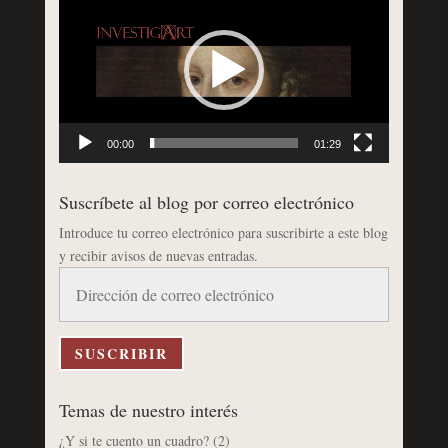
de
vídeo
00:00
01:29
Suscríbete al blog por correo electrónico
Introduce tu correo electrónico para suscribirte a este blog
y recibir avisos de nuevas entradas.
Dirección
de
correo
electrónico
SUSCRIBIR
Temas de nuestro interés
¿Y si te cuento un cuadro?
(2)