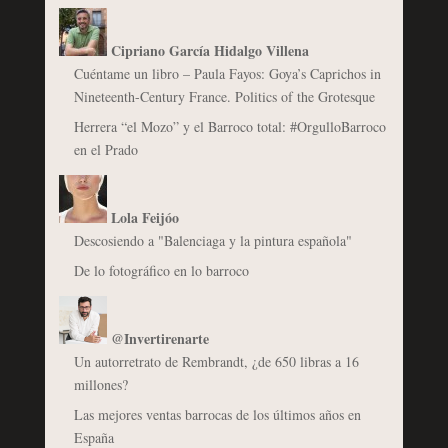
Cipriano García Hidalgo Villena
Cuéntame un libro – Paula Fayos: Goya’s Caprichos in
Nineteenth-Century France. Politics of the Grotesque
Herrera “el Mozo” y el Barroco total: #OrgulloBarroco
en el Prado
Lola Feijóo
Descosiendo a "Balenciaga y la pintura española"
De lo fotográfico en lo barroco
@Invertirenarte
Un autorretrato de Rembrandt, ¿de 650 libras a 16
millones?
Las mejores ventas barrocas de los últimos años en
España