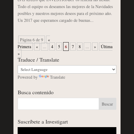
Todo el equipo os deseamos las mejores de la Navidades
posibles y nuestros mejores deseos para el próximo año.
Un 2017 que esperamos cargado de buenas...
Página 6 de 9
«
6
Primera
«
...
4
5
7
8
...
»
Última
»
Traduce / Translate
Powered by
Translate
Busca contenido
Suscríbete a Investigart
Reproductor