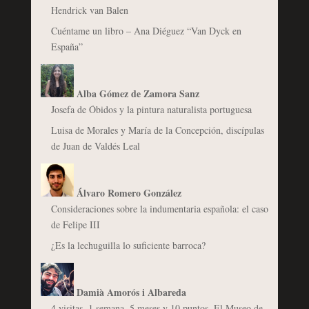
Hendrick van Balen
Cuéntame un libro – Ana Diéguez “Van Dyck en
España”
Alba Gómez de Zamora Sanz
Josefa de Óbidos y la pintura naturalista portuguesa
Luisa de Morales y María de la Concepción, discípulas
de Juan de Valdés Leal
Álvaro Romero González
Consideraciones sobre la indumentaria española: el caso
de Felipe III
¿Es la lechuguilla lo suficiente barroca?
Damià Amorós i Albareda
4 visitas, 1 semana, 5 meses y 10 puntos. El Museo de