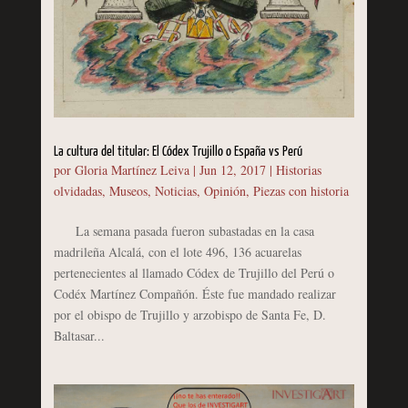
La cultura del titular: El Códex Trujillo o España vs Perú
por
Gloria Martínez Leiva
|
Jun 12, 2017
|
Historias
olvidadas
,
Museos
,
Noticias
,
Opinión
,
Piezas con historia
La semana pasada fueron subastadas en la casa
madrileña Alcalá, con el lote 496, 136 acuarelas
pertenecientes al llamado Códex de Trujillo del Perú o
Codéx Martínez Compañón. Éste fue mandado realizar
por el obispo de Trujillo y arzobispo de Santa Fe, D.
Baltasar...