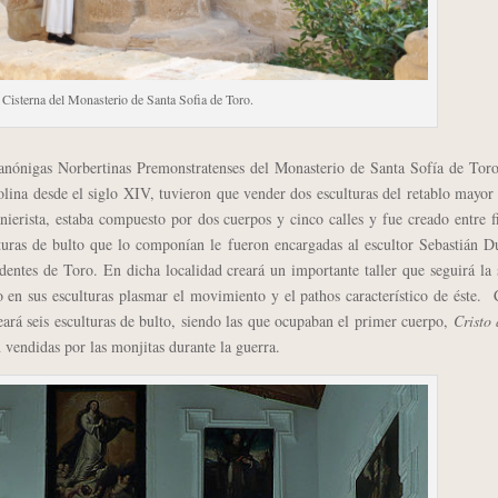
a Cisterna del Monasterio de Santa Sofia de Toro.
anónigas Norbertinas Premonstratenses del Monasterio de Santa Sofía de Toro
lina desde el siglo XIV, tuvieron que vender dos esculturas del retablo mayor
anierista, estaba compuesto por dos cuerpos y cinco calles y fue creado entre f
turas de bulto que lo componían le fueron encargadas al escultor Sebastián D
dentes de Toro. En dicha localidad creará un importante taller que seguirá la
o en sus esculturas plasmar el movimiento y el pathos característico de éste
eará seis esculturas de bulto, siendo las que ocupaban el primer cuerpo,
Cristo
 vendidas por las monjitas durante la guerra.