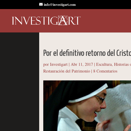
info@investigart.com
Por el definitivo retorno del Cris
por
Investigart
|
Abr 11, 2017
|
Escultura
,
Historias 
Restauración del Patrimonio
|
8 Comentarios