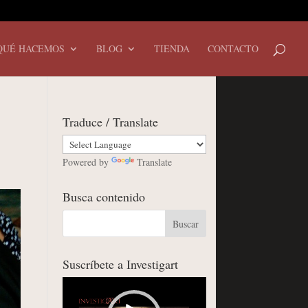
QUÉ HACEMOS
BLOG
TIENDA
CONTACTO
Traduce / Translate
,
Powered by
Translate
Busca contenido
Suscríbete a Investigart
Reproductor
de