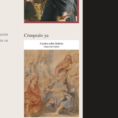
nación
Cómpralo ya
sta en