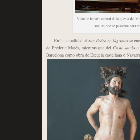
Vista de la nave central de la iglesia del M
son las que se pusieron para s
En la actualidad el
San Pedro en lágrimas
se enc
de Frederic Marés, mientras que del
Cristo atado 
Barcelona como obra de Escuela castellana o Navarr