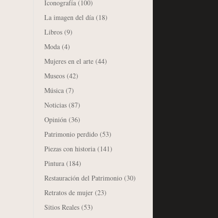
Iconografía
(100)
La imagen del día
(18)
Libros
(9)
Moda
(4)
Mujeres en el arte
(44)
Museos
(42)
Música
(7)
Noticias
(87)
Opinión
(36)
Patrimonio perdido
(53)
Piezas con historia
(141)
Pintura
(184)
Restauración del Patrimonio
(30)
Retratos de mujer
(23)
Sitios Reales
(53)