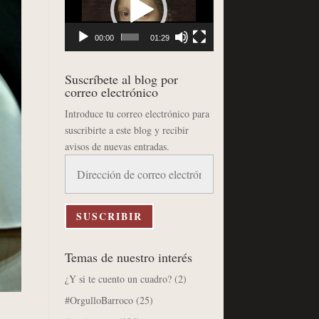
vídeo
00:00
01:29
Suscríbete al blog por
correo electrónico
Introduce tu correo electrónico para
suscribirte a este blog y recibir
avisos de nuevas entradas.
Dirección
de
correo
electrónico
SUSCRIBIR
Temas de nuestro interés
¿Y si te cuento un cuadro?
(2)
#OrgulloBarroco
(25)