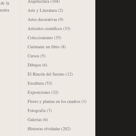
Arquitectura
(104)
 de la
uestra
Arte y Literatura
(2)
Artes decorativas
(9)
Artículos científicos
(33)
Coleccionismo
(35)
Cuéntame un libro
(8)
Cursos
(5)
Dibujos
(6)
El Rincón del Sereno
(12)
Escultura
(53)
Exposiciones
(32)
Flores y plantas en los cuadros
(1)
Fotografía
(7)
Galerías
(6)
Historias olvidadas
(202)