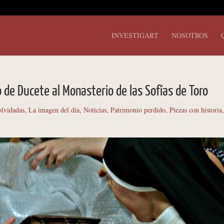
INVESTIGART
NOSOTROS
to de Ducete al Monasterio de las Sofías de Toro
olvidadas
,
La imagen del día
,
Noticias
,
Patrimonio perdido
,
Piezas con historia