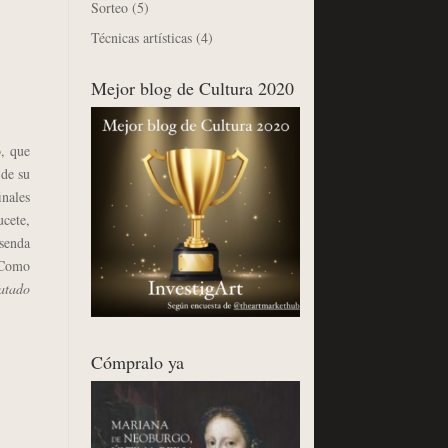
Sorteo
(5)
Técnicas artísticas
(4)
Mejor blog de Cultura 2020
, que
 de su
inales
ucete,
 senda
. Como
 atado
Cómpralo ya