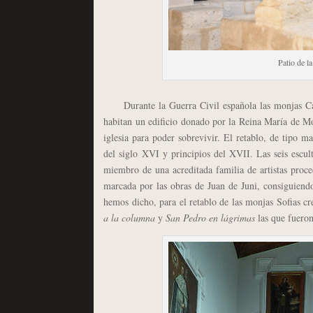
Patio de l
Durante la Guerra Civil española las monjas C
habitan un edificio donado por la Reina María de Mo
iglesia para poder sobrevivir. El retablo, de tipo m
del siglo XVI y principios del XVII. Las seis escul
miembro de una acreditada familia de artistas proce
marcada por las obras de Juan de Juni, consiguiend
hemos dicho, para el retablo de las monjas Sofias cr
a la columna
y
San Pedro en lágrimas
las que fueron