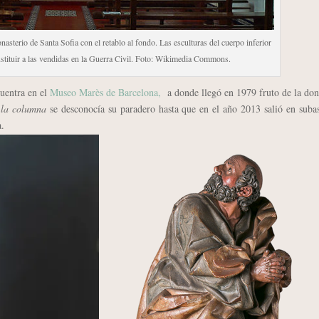
onasterio de Santa Sofia con el retablo al fondo. Las esculturas del cuerpo inferior
ustituir a las vendidas en la Guerra Civil. Foto: Wikimedia Commons.
uentra en el
Museo Marès de Barcelona,
a donde llegó en 1979 fruto de la do
a la columna
se desconocía su paradero hasta que en el año 2013 salió en suba
a.