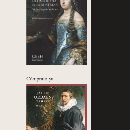
Cómpralo ya