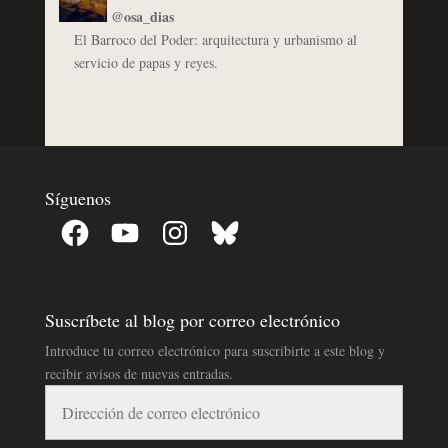
@osa_dias
El Barroco del Poder: arquitectura y urbanismo al
servicio de papas y reyes.
Síguenos
Facebook
YouTube
Instagram
Bluesky
Suscríbete al blog por correo electrónico
Introduce tu correo electrónico para suscribirte a este blog y
recibir avisos de nuevas entradas.
Dirección
de
correo