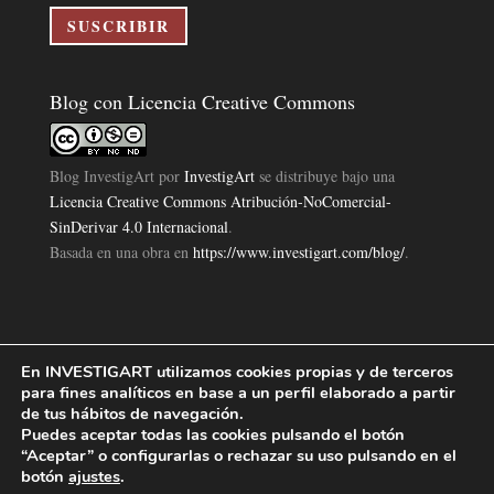
electrónico
SUSCRIBIR
Blog con Licencia Creative Commons
Blog InvestigArt
por
InvestigArt
se distribuye bajo una
Licencia Creative Commons Atribución-NoComercial-
SinDerivar 4.0 Internacional
.
Basada en una obra en
https://www.investigart.com/blog/
.
En INVESTIGART utilizamos cookies propias y de terceros
Política de Privacidad
Aviso Legal
Política de Cookies
|
|
|
para fines analíticos en base a un perfil elaborado a partir
Diseño Pagina Web 4U
Investigart Copyright © 2019. |
de tus hábitos de navegación.
Puedes aceptar todas las cookies pulsando el botón
“Aceptar” o configurarlas o rechazar su uso pulsando en el
botón
ajustes
.