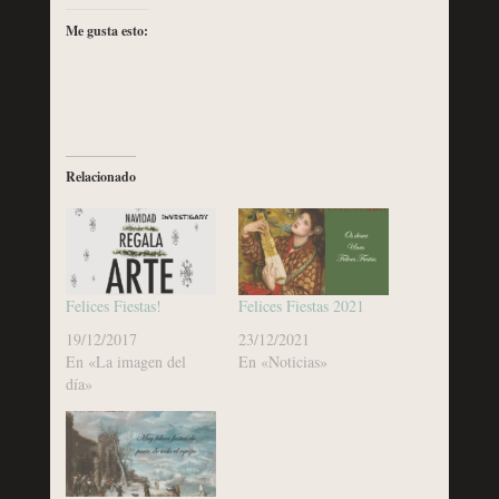
Me gusta esto:
Relacionado
Felices Fiestas!
Felices Fiestas 2021
19/12/2017
23/12/2021
En «La imagen del
En «Noticias»
día»