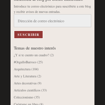
Introduce tu correo electrónico para suscribirte a este blog
y recibir avisos de nuevas entradas.
Dirección
de
correo
electrónico
SUSCRIBIR
Temas de nuestro interés
¿Y si te cuento un cuadro?
(2)
#OrgulloBarroco
(25)
Arquitectura
(104)
Arte y Literatura
(2)
Artes decorativas
(9)
Artículos científicos
(33)
Coleccionismo
(35)
Cuéntame un libro
(8)