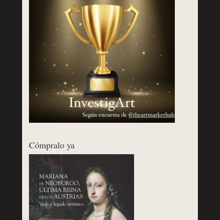
Cómpralo ya