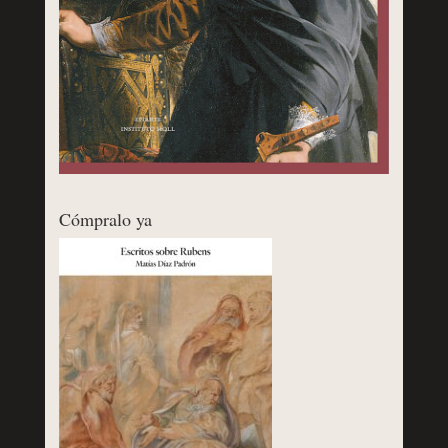
Cómpralo ya