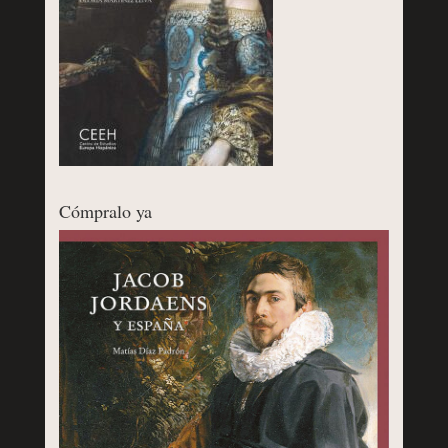
Cómpralo ya