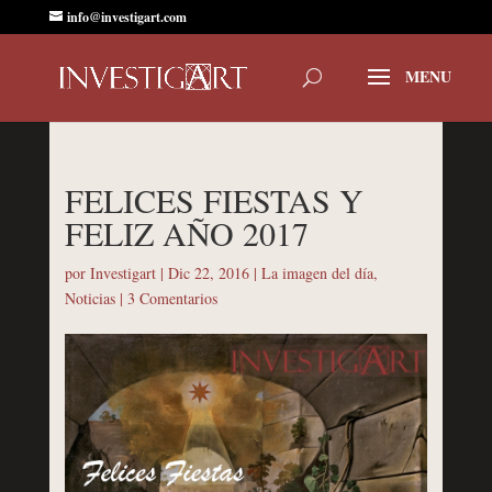
info@investigart.com
FELICES FIESTAS Y
FELIZ AÑO 2017
por
Investigart
|
Dic 22, 2016
|
La imagen del día
,
Noticias
|
3 Comentarios