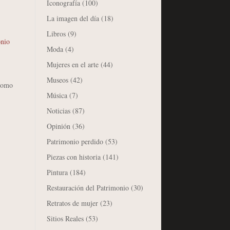
Iconografía
(100)
La imagen del día
(18)
Libros
(9)
nio
Moda
(4)
Mujeres en el arte
(44)
Museos
(42)
 como
Música
(7)
Noticias
(87)
Opinión
(36)
Patrimonio perdido
(53)
Piezas con historia
(141)
Pintura
(184)
Restauración del Patrimonio
(30)
Retratos de mujer
(23)
Sitios Reales
(53)