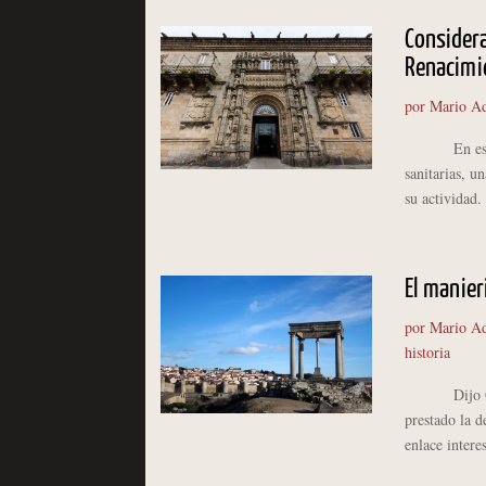
Considera
Renacimi
por
Mario Ad
En estos dí
sanitarias, u
su actividad. 
El manier
por
Mario Ad
historia
Dijo Chueca 
prestado la d
enlace intere