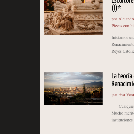
Escultore
(I)*
por
Alejandr
Piezas con hi
Iniciamos una
Renacimiento
Reyes Católic
La teoría
Renacimie
por
Eva Vera
Cualquiera q
Mucho mérito 
instituciones