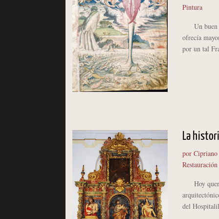
Pintura
Un buen día 
ofrecía mayor
por un tal Fr
La histor
por
Cipriano
Restauración
Hoy queremos
arquitectónic
del Hospitali