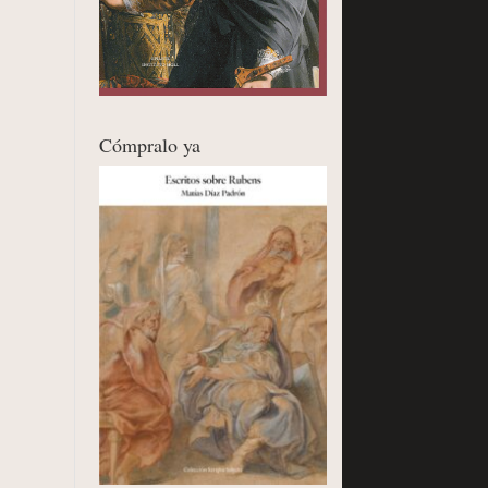
Cómpralo ya