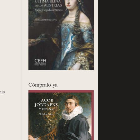
Cómpralo ya
nio