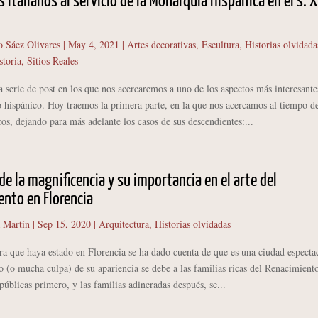
s italianos al servicio de la Monarquía Hispánica en el s. X
o Sáez Olivares
|
May 4, 2021
|
Artes decorativas
,
Escultura
,
Historias olvidada
storia
,
Sitios Reales
 serie de post en los que nos acercaremos a uno de los aspectos más interesante
 hispánico. Hoy traemos la primera parte, en la que nos acercamos al tiempo de
os, dejando para más adelante los casos de sus descendientes:...
 de la magnificencia y su importancia en el arte del
nto en Florencia
 Martín
|
Sep 15, 2020
|
Arquitectura
,
Historias olvidadas
ue haya estado en Florencia se ha dado cuenta de que es una ciudad espectac
(o mucha culpa) de su apariencia se debe a las familias ricas del Renacimient
 públicas primero, y las familias adineradas después, se...