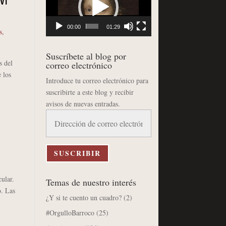
VI
vídeo
00:00
01:29
s
,
Suscríbete al blog por
s del
correo electrónico
 los
Introduce tu correo electrónico para
suscribirte a este blog y recibir
avisos de nuevas entradas.
Dirección
de
correo
electrónico
SUSCRIBIR
ular.
Temas de nuestro interés
o. Las
¿Y si te cuento un cuadro?
(2)
#OrgulloBarroco
(25)