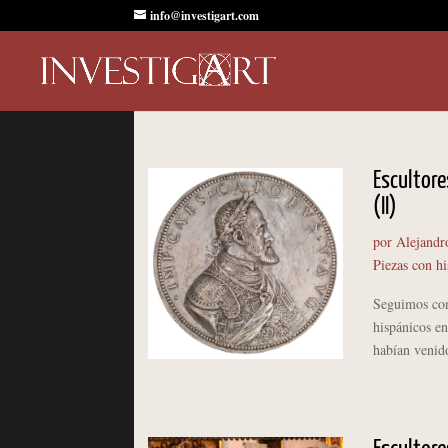
info@investigart.com
Escultore
(II)
por
Alejandr
Piezas con hi
Seguimos con 
hispánicos en
habían venido