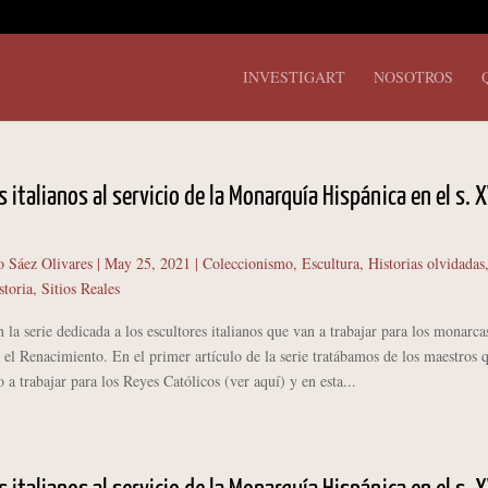
INVESTIGART
NOSOTROS
s italianos al servicio de la Monarquía Hispánica en el s. X
o Sáez Olivares
|
May 25, 2021
|
Coleccionismo
,
Escultura
,
Historias olvidadas
storia
,
Sitios Reales
la serie dedicada a los escultores italianos que van a trabajar para los monarca
 el Renacimiento. En el primer artículo de la serie tratábamos de los maestros 
 a trabajar para los Reyes Católicos (ver aquí) y en esta...