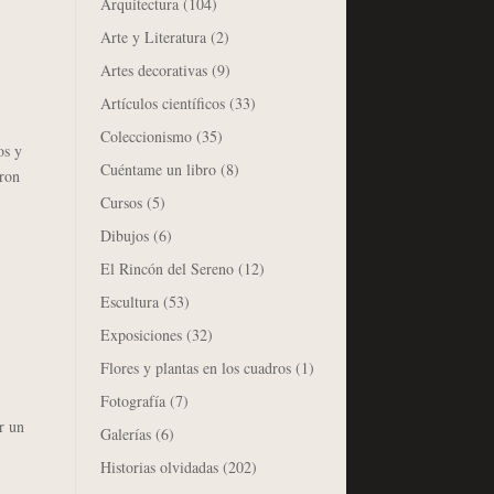
Arquitectura
(104)
Arte y Literatura
(2)
Artes decorativas
(9)
Artículos científicos
(33)
Coleccionismo
(35)
os y
Cuéntame un libro
(8)
aron
Cursos
(5)
Dibujos
(6)
El Rincón del Sereno
(12)
Escultura
(53)
Exposiciones
(32)
Flores y plantas en los cuadros
(1)
Fotografía
(7)
r un
Galerías
(6)
Historias olvidadas
(202)