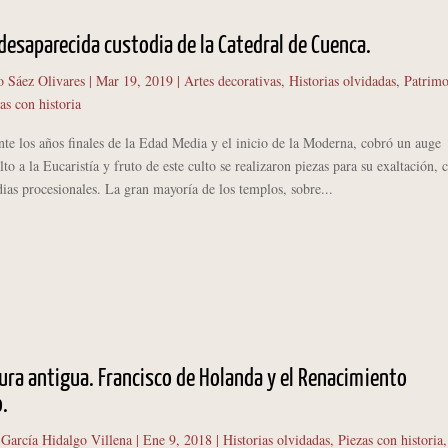
 desaparecida custodia de la Catedral de Cuenca.
o Sáez Olivares
|
Mar 19, 2019
|
Artes decorativas
,
Historias olvidadas
,
Patrimo
as con historia
 años finales de la Edad Media y el inicio de la Moderna, cobró un auge
ulto a la Eucaristía y fruto de este culto se realizaron piezas para su exaltación,
dias procesionales. La gran mayoría de los templos, sobre...
tura antigua. Francisco de Holanda y el Renacimiento
.
 García Hidalgo Villena
|
Ene 9, 2018
|
Historias olvidadas
,
Piezas con historia
,