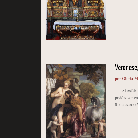
Veronese,
por
Gloria M
Si estáis pe
podéis ver e
Renaissance V