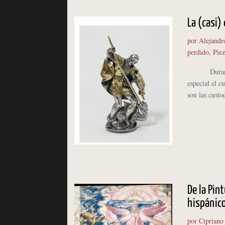
La (casi)
por
Alejandr
perdido
,
Piez
Durante los
especial el c
son las custo
De la Pin
hispánico
por
Cipriano