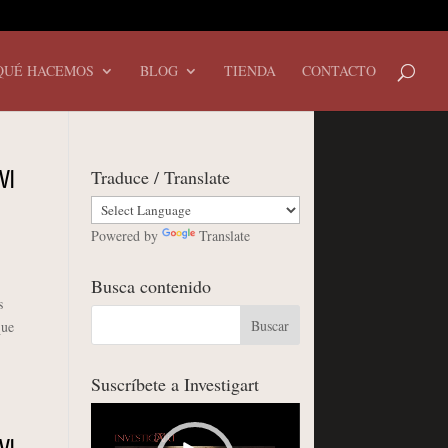
QUÉ HACEMOS
BLOG
TIENDA
CONTACTO
Traduce / Translate
VI
Powered by
Translate
,
Busca contenido
s
que
Suscríbete a Investigart
Reproductor
de