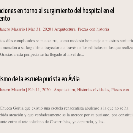
ciones en torno al surgimiento del hospital en el
ento
anero Mazarío
|
Mar 31, 2020
|
Arquitectura
,
Piezas con historia
as complicados se me ocurre, como modesto homenaje a nuestras sanitari
na mención a su larguísima trayectoria a través de los edificios en los que realiz
Gracias a esta peripecia se ha llegado al nivel de...
ismo de la escuela purista en Ávila
anero Mazarío
|
Feb 11, 2020
|
Arquitectura
,
Historias olvidadas
,
Piezas con
Goitia que existió una escuela renacentista abulense a la que no se ha
ebida atención y que verdaderamente se la merece por su purismo, por constitui
sante entre el arte toledano de Covarrubias, ya depurado, y las...