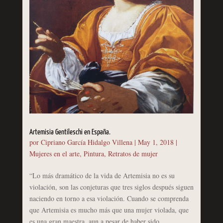
Artemisia Gentileschi en España.
por
Cipriano García Hidalgo Villena
|
May 1, 2018
|
Mujeres en el arte
,
Pintura
,
Retratos de mujer
“Lo más dramático de la vida de Artemisia no es su
violación, son las conjeturas que tres siglos después siguen
naciendo en torno a esa violación. Cuando se comprenda
que Artemisia es mucho más que una mujer violada, que
es una gran maestra, aun a pesar de haber sido...