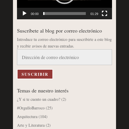
00:00
01:29
Suscríbete al blog por correo electrónico
Introduce tu correo electrónico para suscribirte a este blog
y recibir avisos de nuevas entradas.
Dirección
de
correo
electrónico
SUSCRIBIR
Temas de nuestro interés
¿Y si te cuento un cuadro?
(2)
#OrgulloBarroco
(25)
Arquitectura
(104)
Arte y Literatura
(2)