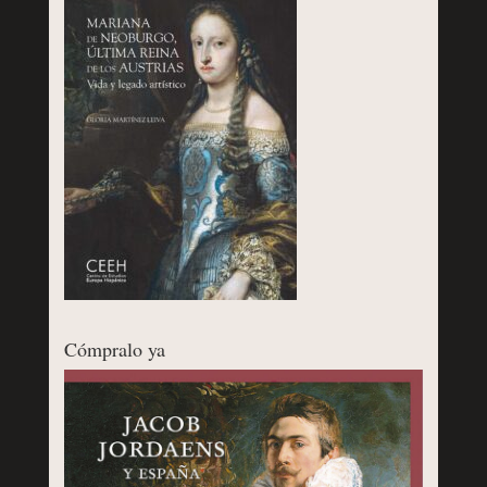
Cómpralo ya