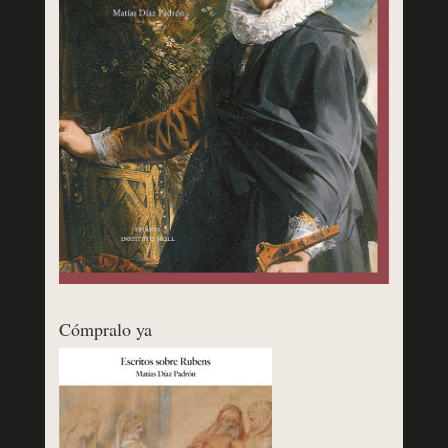
Cómpralo ya