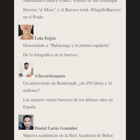
Nineteenth-Century France. Politics of the Grotesque
Herrera “el Mozo” y el Barroco total: #OrgulloBarroco
en el Prado
Lola Feijóo
Descosiendo a "Balenciaga y la pintura española"
De lo fotográfico en lo barroco
@Invertirenarte
Un autorretrato de Rembrandt, ¿de 650 libras a 16
millones?
Las mejores ventas barrocas de los últimos años en
España
Daniel Lavín González
Mujeres académicas en la Real Academia de Bellas