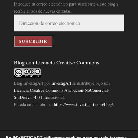
Introduce tu correo electrónico para suscribirte a este blog y
recibir avisos de nuevas entradas.
Dirección
de
correo
electrónico
SUSCRIBIR
Blog con Licencia Creative Commons
Blog InvestigArt
por
InvestigArt
se distribuye bajo una
Licencia Creative Commons Atribución-NoComercial-
SinDerivar 4.0 Internacional
.
Basada en una obra en
https://www.investigart.com/blog/
.
En INVESTIGART utilizamos cookies propias y de terceros