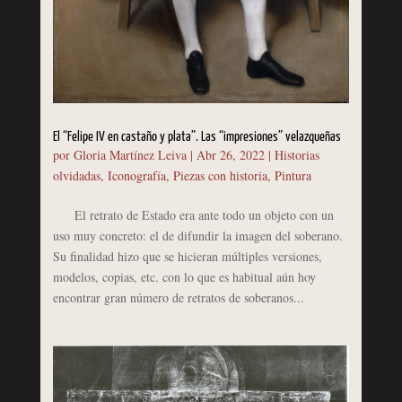
El “Felipe IV en castaño y plata”. Las “impresiones” velazqueñas
por
Gloria Martínez Leiva
|
Abr 26, 2022
|
Historias
olvidadas
,
Iconografía
,
Piezas con historia
,
Pintura
El retrato de Estado era ante todo un objeto con un
uso muy concreto: el de difundir la imagen del soberano.
Su finalidad hizo que se hicieran múltiples versiones,
modelos, copias, etc. con lo que es habitual aún hoy
encontrar gran número de retratos de soberanos...