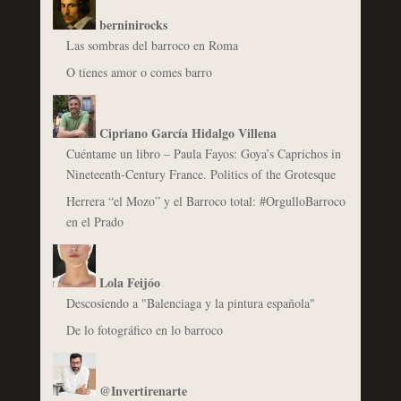
berninirocks
Las sombras del barroco en Roma
O tienes amor o comes barro
Cipriano García Hidalgo Villena
Cuéntame un libro – Paula Fayos: Goya’s Caprichos in
Nineteenth-Century France. Politics of the Grotesque
Herrera “el Mozo” y el Barroco total: #OrgulloBarroco
en el Prado
Lola Feijóo
Descosiendo a "Balenciaga y la pintura española"
De lo fotográfico en lo barroco
@Invertirenarte