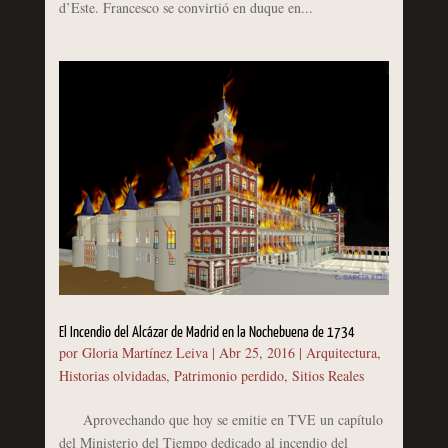
d’Este. Francesco se convirtió en duque en...
El Incendio del Alcázar de Madrid en la Nochebuena de 1734
por
Gloria Martínez Leiva
|
Abr 25, 2016
|
Arquitectura
,
Historias olvidadas
,
Patrimonio perdido
,
Sitios Reales
Aprovechando que hoy se emitie en TVE un capítulo
del Ministerio del Tiempo dedicado al incendio del