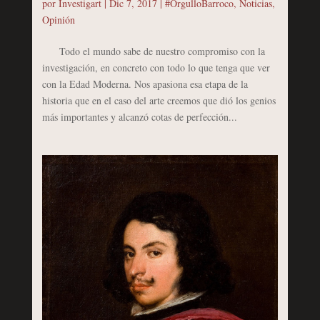
por
Investigart
|
Dic 7, 2017
|
#OrgulloBarroco
,
Noticias
,
Opinión
Todo el mundo sabe de nuestro compromiso con la
investigación, en concreto con todo lo que tenga que ver
con la Edad Moderna. Nos apasiona esa etapa de la
historia que en el caso del arte creemos que dió los genios
más importantes y alcanzó cotas de perfección...