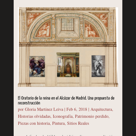
El Oratorio de la reina en el Alcázar de Madrid. Una propuesta de
reconstrucción
por
Gloria Martínez Leiva
|
Feb 6, 2018
|
Arquitectura
,
Historias olvidadas
,
Iconografía
,
Patrimonio perdido
,
Piezas con historia
,
Pintura
,
Sitios Reales