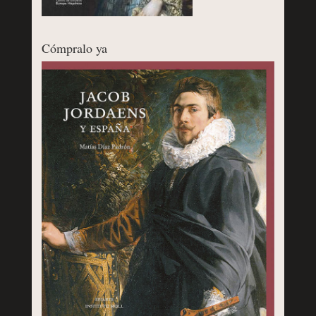
Cómpralo ya