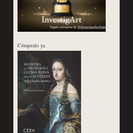
Cómpralo ya