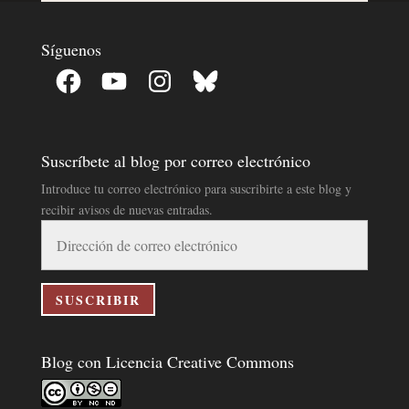
Síguenos
Facebook
YouTube
Instagram
Bluesky
Suscríbete al blog por correo electrónico
Introduce tu correo electrónico para suscribirte a este blog y
recibir avisos de nuevas entradas.
Dirección
de
correo
electrónico
SUSCRIBIR
Blog con Licencia Creative Commons