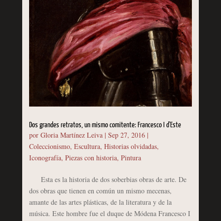
Dos grandes retratos, un mismo comitente: Francesco I d'Este
por
Gloria Martínez Leiva
|
Sep 27, 2016
|
Coleccionismo
,
Escultura
,
Historias olvidadas
,
Iconografía
,
Piezas con historia
,
Pintura
Esta es la historia de dos soberbias obras de arte. De
dos obras que tienen en común un mismo mecenas,
amante de las artes plásticas, de la literatura y de la
música. Este hombre fue el duque de Módena Francesco I