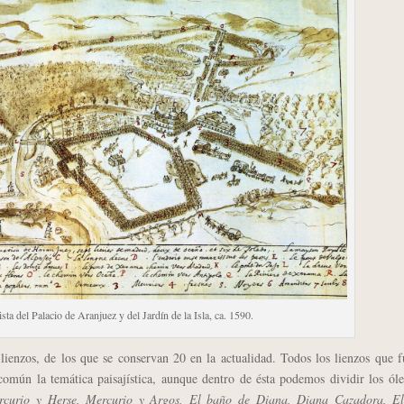
ta del Palacio de Aranjuez y del Jardín de la Isla, ca. 1590.
 lienzos, de los que se conservan 20 en la actualidad. Todos los lienzos que 
mún la temática paisajística, aunque dentro de ésta podemos dividir los ól
rcurio y Herse, Mercurio y Argos, El baño de Diana, Diana Cazadora, El