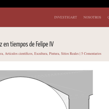
INVESTIGART
NOSOTROS
z en tiempos de Felipe IV
ura
,
Artículos científicos
,
Escultura
,
Pintura
,
Sitios Reales
|
5 Comentarios