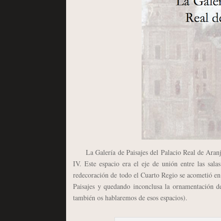
La Galería de Paisajes del Palacio Real de Aran
IV. Este espacio era el eje de unión entre las sa
redecoración de todo el Cuarto Regio se acometió en 
Paisajes y quedando inconclusa la ornamentación 
también os hablaremos de esos espacios).