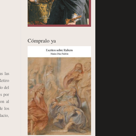
Cómpralo ya
as las
Retiro
do del
Es por
ron al
de los
lacio,