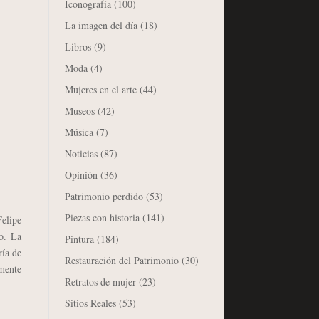
Iconografía
(100)
La imagen del día
(18)
Libros
(9)
Moda
(4)
Mujeres en el arte
(44)
Museos
(42)
Música
(7)
Noticias
(87)
Opinión
(36)
Patrimonio perdido
(53)
Piezas con historia
(141)
Felipe
o. La
Pintura
(184)
ría de
Restauración del Patrimonio
(30)
mente
Retratos de mujer
(23)
Sitios Reales
(53)