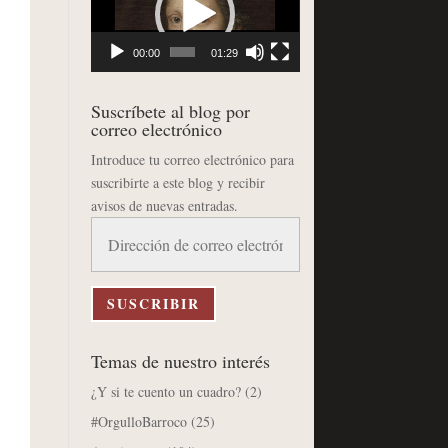
vídeo
00:00
01:29
Suscríbete al blog por
correo electrónico
Introduce tu correo electrónico para
suscribirte a este blog y recibir
avisos de nuevas entradas.
Dirección
de
correo
electrónico
SUSCRIBIR
Temas de nuestro interés
¿Y si te cuento un cuadro?
(2)
#OrgulloBarroco
(25)