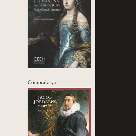
Cómpralo ya