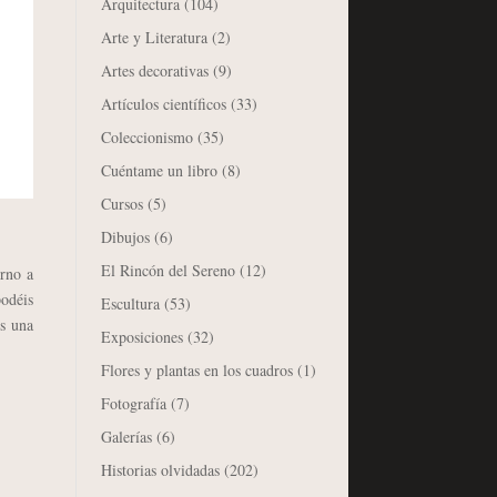
Arquitectura
(104)
Arte y Literatura
(2)
Artes decorativas
(9)
Artículos científicos
(33)
Coleccionismo
(35)
Cuéntame un libro
(8)
Cursos
(5)
Dibujos
(6)
El Rincón del Sereno
(12)
urno a
odéis
Escultura
(53)
es una
Exposiciones
(32)
Flores y plantas en los cuadros
(1)
Fotografía
(7)
Galerías
(6)
Historias olvidadas
(202)