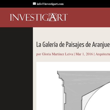
info@investigart.com
La Galería de Paisajes de Aranjue
por
Gloria Martínez Leiva
|
Mar 1, 2016
|
Arquitect