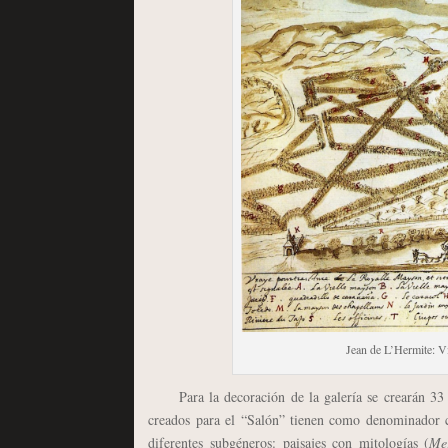
Jean de L’Hermite: Vis
Para la decoración de la galería se crearán 33
creados para el “Salón” tienen como denominador co
diferentes subgéneros: paisajes con mitologías (
Me