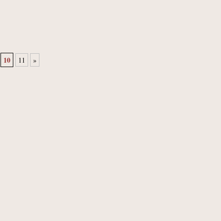
10
11
»