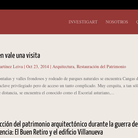
INVESTIGART
NOSOTROS
en vale una visita
artínez Leiva
|
Oct 23, 2014
|
Arquitectura
,
Restauración del Patrimonio
as y valles frondosos y rodeado de parques naturales se encuentra Cangas 
clave privilegiado pero de acceso un tanto complicado. Muy cerquita, a tan só
 distancia, se encuentra el conocido como el Escorial asturiano,...
cción del patrimonio arquitectónico durante la guerra de
ncia: El Buen Retiro y el edificio Villanueva