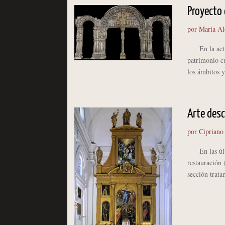
Proyecto 
por
María Al
En la actual
patrimonio cu
los ámbitos y
Arte desc
por
Cipriano
En las últim
restauración 
sección trata