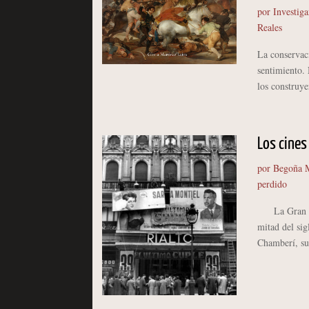
por
Investiga
Reales
La conservac
sentimiento. 
los construye
Los cines 
por
Begoña M
perdido
La Gran Vía 
mitad del sig
Chamberí, sup