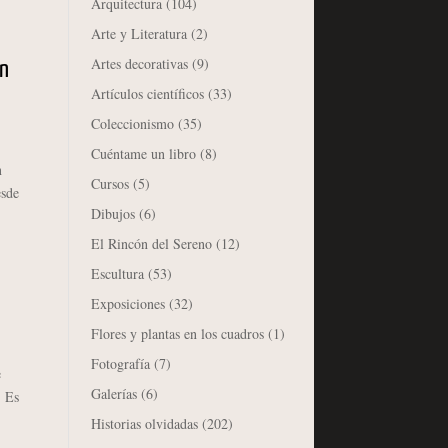
Arquitectura
(104)
Arte y Literatura
(2)
Artes decorativas
(9)
ón
Artículos científicos
(33)
Coleccionismo
(35)
Cuéntame un libro
(8)
n
Cursos
(5)
esde
Dibujos
(6)
El Rincón del Sereno
(12)
Escultura
(53)
Exposiciones
(32)
Flores y plantas en los cuadros
(1)
Fotografía
(7)
e
Galerías
(6)
. Es
Historias olvidadas
(202)