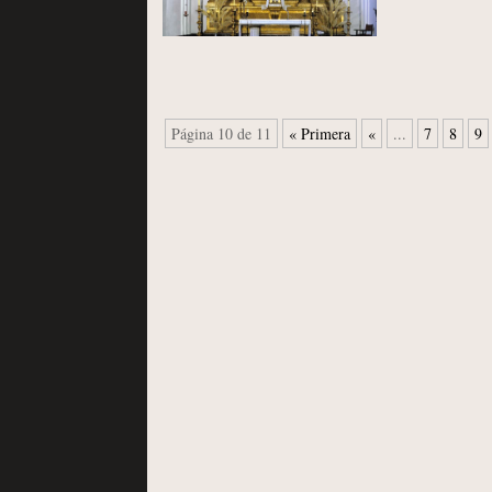
Página 10 de 11
« Primera
«
...
7
8
9