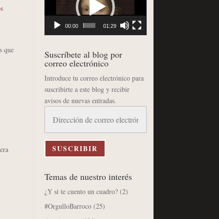
vídeo
os
00:00
01:29
s que
Suscríbete al blog por
correo electrónico
Introduce tu correo electrónico para
suscribirte a este blog y recibir
avisos de nuevas entradas.
Dirección
de
correo
electrónico
SUSCRIBIR
era
Temas de nuestro interés
¿Y si te cuento un cuadro?
(2)
#OrgulloBarroco
(25)