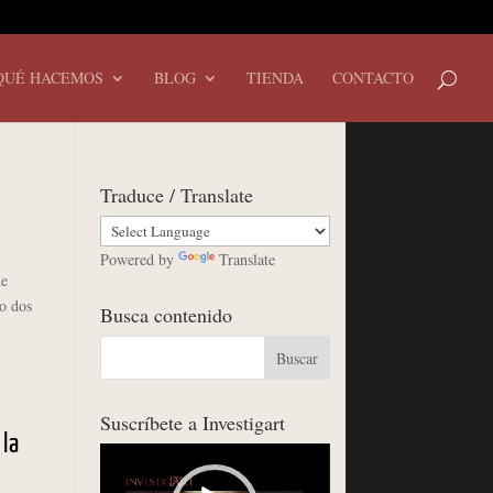
QUÉ HACEMOS
BLOG
TIENDA
CONTACTO
Traduce / Translate
Powered by
Translate
de
lo dos
Busca contenido
Suscríbete a Investigart
 la
Reproductor
de