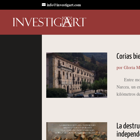
info@investigart.com
Corias bi
por
Gloria M
Entre montañ
Narcea, un en
kilómetros de
La destru
independe