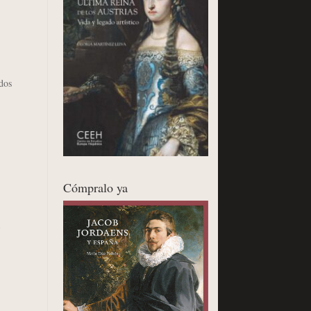
dos
Cómpralo ya