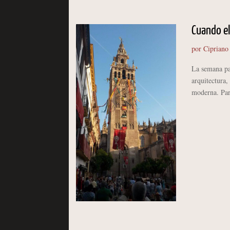
Cuando el
por
Cipriano
La semana pa
arquitectura,
moderna. Para