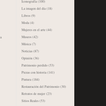
Iconografía
(100)
La imagen del día
(18)
Libros
(9)
Moda
(4)
Mujeres en el arte
(44)
Museos
(42)
ca
Música
(7)
Noticias
(87)
Opinión
(36)
Patrimonio perdido
(53)
Piezas con historia
(141)
Pintura
(184)
Restauración del Patrimonio
(30)
Retratos de mujer
(23)
Sitios Reales
(53)