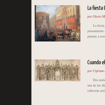
La fiesta
por
Gloria M
La fiesta y t
pensamiento d
patente a tra
Cuando el
por
Cipriano
Dos noticias
una de las id
reflexión art