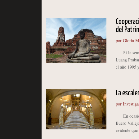
Cooperaci
del Patri
por
Gloria M
Si la semana
Luang Praban
el año 1995 y
La escale
por
Investiga
En ocasiones
Buero Vallej
evidente que 