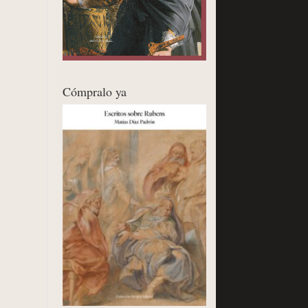
Cómpralo ya