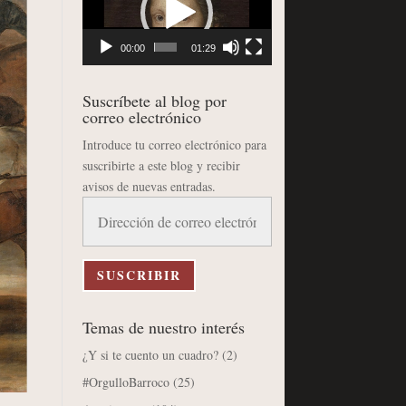
vídeo
00:00
01:29
Suscríbete al blog por
correo electrónico
Introduce tu correo electrónico para
suscribirte a este blog y recibir
avisos de nuevas entradas.
Dirección
de
correo
electrónico
SUSCRIBIR
Temas de nuestro interés
¿Y si te cuento un cuadro?
(2)
#OrgulloBarroco
(25)