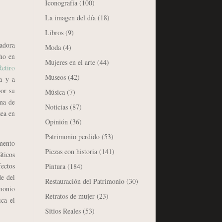
Iconografía
(100)
La imagen del día
(18)
Libros
(9)
radora
Moda
(4)
cho en
Mujeres en el arte
(44)
Retiro
Museos
(42)
a y a
por su
Música
(7)
rma de
Noticias
(87)
sea en
Opinión
(36)
Patrimonio perdido
(53)
omento
Piezas con historia
(141)
áticos
fectos
Pintura
(184)
de del
Restauración del Patrimonio
(30)
imonio
Retratos de mujer
(23)
ica el
Sitios Reales
(53)