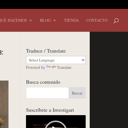
QUÉ HACEMOS
BLOG
TIENDA
CONTACTO
Traduce / Translate
a:
Powered by
Translate
Busca contenido
Suscríbete a Investigart
Reproductor
de