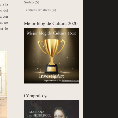
Sorteo
(5)
e a la
Técnicas artísticas
(4)
io del
sa con
ses no
Mejor blog de Cultura 2020
er lo
Cómpralo ya