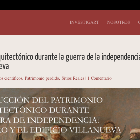
INVESTIGART
NOSOTROS
quitectónico durante la guerra de la independenci
ueva
os científicos
,
Patrimonio perdido
,
Sitios Reales
|
1 Comentario