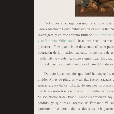
Volvemos a la carga con nuestra serie de artículos
Gloria Martínez Leiva publicado en el año 2009. Sa
Investigart, y en este artículo titulado
“La destrucció
y el Edificio Villanueva”
, la autora hace una reco
posteriori. Y es que más de doscientos años después
liberación de la invasión francesa, la memoria de es
huella latente y patente, como ejemplifican los cua
forma de huella ausente, como es el caso del Palacio
Durante los cinco años que duró la ocupación, nues
vivido. Miles de pinturas y alhajas fueron sacadas 
sufrían graves daños. El artículo que hoy os ofrecem
que la invasión francesa tuvo en dos edificios en con
Museo Nacional del Prado. Ambos representan hoy en
perdido, ya que tras el regreso de Fernando VII al 
patrimonio recuperado de los “desastres de la guerra”