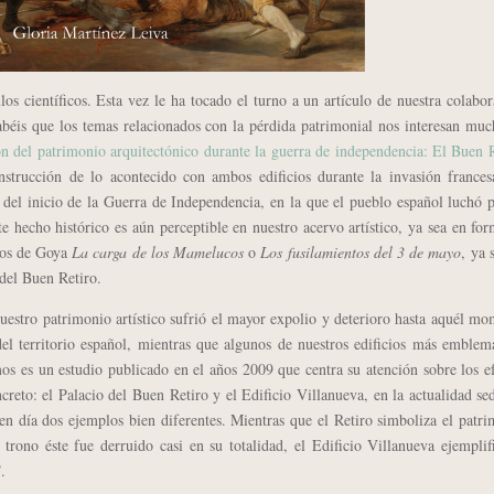
 científicos. Esta vez le ha tocado el turno a un artículo de nuestra colabo
béis que los temas relacionados con la pérdida patrimonial nos interesan mu
n del patrimonio arquitectónico durante la guerra de independencia: El Buen 
nstrucción de lo acontecido con ambos edificios durante la invasión frances
 del inicio de la Guerra de Independencia, en la que el pueblo español luchó 
te hecho histórico es aún perceptible en nuestro acervo artístico, ya sea en fo
dros de Goya
La carga de los Mamelucos
o
Los fusilamientos del 3 de mayo
, ya 
 del Buen Retiro.
tro patrimonio artístico sufrió el mayor expolio y deterioro hasta aquél m
del territorio español, mientras que algunos de nuestros edificios más emblem
os es un estudio publicado en el años 2009 que centra su atención sobre los e
creto: el Palacio del Buen Retiro y el Edificio Villanueva, en la actualidad se
 día dos ejemplos bien diferentes. Mientras que el Retiro simboliza el patr
trono éste fue derruido casi en su totalidad
, el Edificio Villanueva ejemplif
.