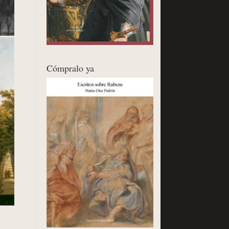
Cómpralo ya