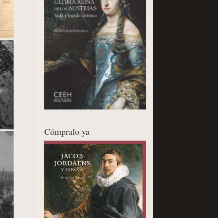
Cómpralo ya