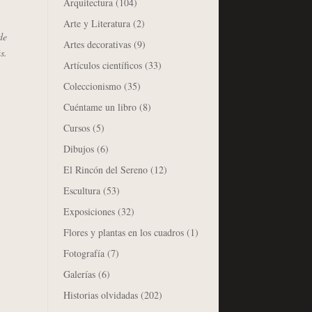
Arquitectura
(104)
Arte y Literatura
(2)
de
Artes decorativas
(9)
s.
Artículos científicos
(33)
Coleccionismo
(35)
Cuéntame un libro
(8)
Cursos
(5)
Dibujos
(6)
El Rincón del Sereno
(12)
Escultura
(53)
Exposiciones
(32)
Flores y plantas en los cuadros
(1)
Fotografía
(7)
Galerías
(6)
Historias olvidadas
(202)