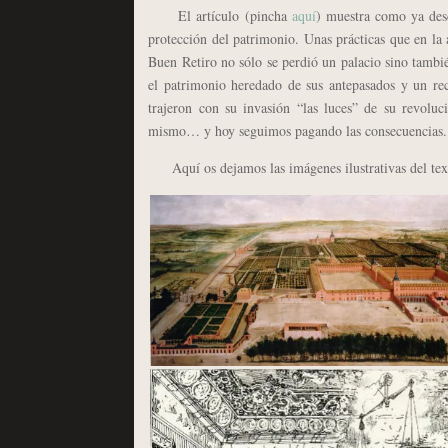
El artículo (pincha
aquí
) muestra como ya desd
protección del patrimonio. Unas prácticas que en la 
Buen Retiro no sólo se perdió un palacio sino tambi
el patrimonio heredado de sus antepasados
y un recr
trajeron con su invasión “las luces” de su revolu
mismo… y hoy seguimos pagando las consecuencias.
Aquí os dejamos las imágenes ilustrativas del tex