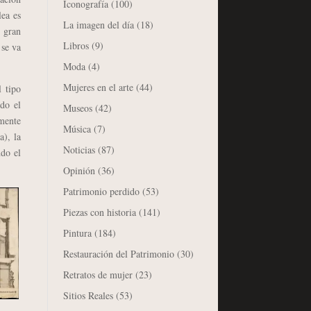
Iconografía
(100)
lea es
La imagen del día
(18)
 gran
Libros
(9)
 se va
Moda
(4)
Mujeres en el arte
(44)
 tipo
do el
Museos
(42)
amente
Música
(7)
), la
Noticias
(87)
ndo el
Opinión
(36)
Patrimonio perdido
(53)
Piezas con historia
(141)
Pintura
(184)
Restauración del Patrimonio
(30)
Retratos de mujer
(23)
Sitios Reales
(53)