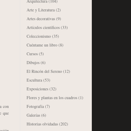
Arquitectura
(104)
Arte y Literatura
(2)
Artes decorativas
(9)
Artículos científicos
(33)
Coleccionismo
(35)
Cuéntame un libro
(8)
Cursos
(5)
Dibujos
(6)
El Rincón del Sereno
(12)
Escultura
(53)
Exposiciones
(32)
Flores y plantas en los cuadros
(1)
Fotografía
(7)
a con
e que
Galerías
(6)
Historias olvidadas
(202)
cación