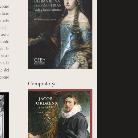
 como
ficio
a este
les
).
así a
ntonio
de la
 hasta
o a la
de del
í como
Cómpralo ya