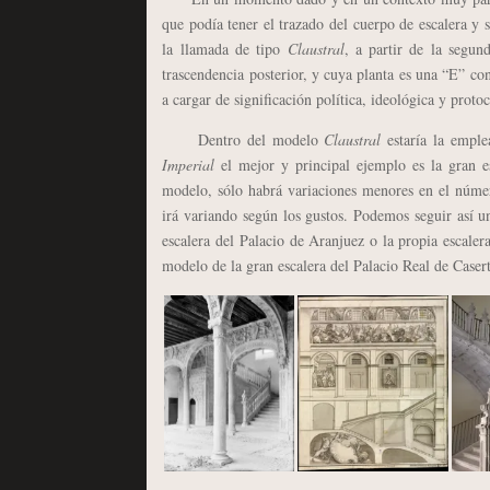
que podía tener el trazado del cuerpo de escalera y 
la llamada de tipo
Claustral
, a partir de la segu
trascendencia posterior, y cuya planta es una “E” con
a cargar de significación política, ideológica y prot
Dentro del modelo
Claustral
estaría la empl
Imperial
el mejor y principal ejemplo es la gran e
modelo, sólo habrá variaciones menores en el número
irá variando según los gustos. Podemos seguir así u
escalera del Palacio de Aranjuez o la propia escale
modelo de la gran escalera del Palacio Real de Caser