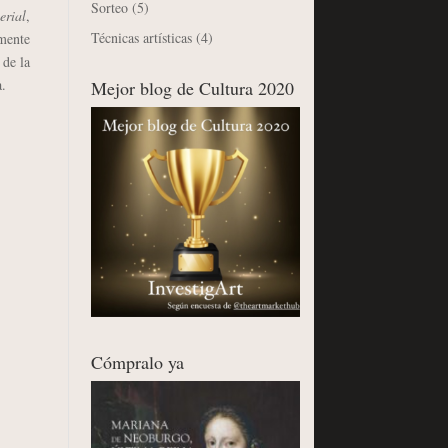
Sorteo
(5)
erial
,
Técnicas artísticas
(4)
lmente
 de la
a.
Mejor blog de Cultura 2020
Cómpralo ya