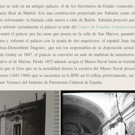
 su sede en un antiguo palacio, el de los Secretarios de Estado (conocido
acio Real de Madrid. Era una construcción proyectada por Sabatini como edi
a reformando: la llamada calle nueva o calle de Bailén. Sabatini proyectó par
 subsiste (actualmente el palacio es sede del
Centro de Estudios Constituciona
utó el palacio por las casas que poseía en la calle de San Marcos, pasando 
tes y reformó el palacio con la ayuda de dos arquitectos: el español Juan A
Jean-Demosthène Dugourc, que son los responsables de la disposición actual 
de Godoy en 1807, el palacio se convirtió en sede de multitud de ministerios
 salvo el de Marina. Desde 1853 además acogía el Museo Naval hasta su traslad
a que el friso que en la actualidad decora la escalera del Museo Naval proce
rres (1843-1900) que se encuentra en la BNE así lo refleja perfectamente, as
Ruiz Vernacci del Instituto de Patrimonio Cultural de España.