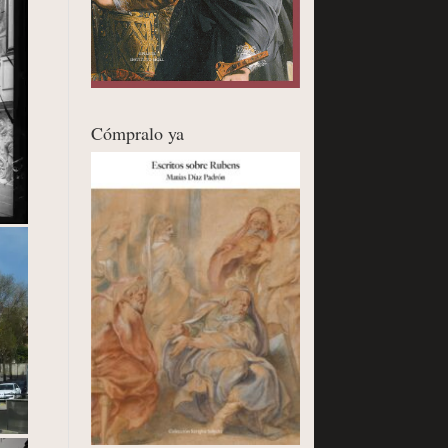
Cómpralo ya