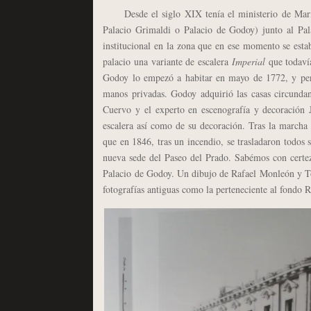
Desde el siglo XIX tenía el ministerio de Marina
Palacio Grimaldi o Palacio de Godoy) junto al Pal
institucional en la zona que en ese momento se estab
palacio una variante de escalera
Imperial
que todavía
Godoy lo empezó a habitar en mayo de 1772, y perm
manos privadas. Godoy adquirió las casas circundan
Cuervo y el experto en escenografía y decoración 
escalera así como de su decoración. Tras la marcha 
que en 1846, tras un incendio, se trasladaron todos
nueva sede del Paseo del Prado. Sabémos con certez
Palacio de Godoy. Un dibujo de Rafael Monleón y To
fotografías antiguas como la perteneciente al fondo 