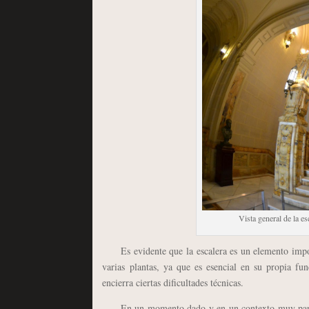
Vista general de la es
Es evidente que la escalera es un elemento import
varias plantas, ya que es esencial en su propia f
encierra ciertas dificultades técnicas.
En un momento dado y en un contexto muy particular