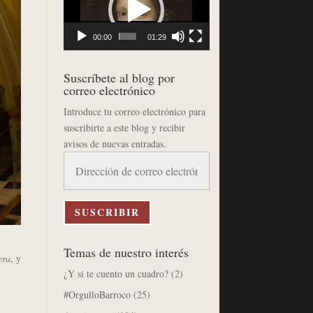
vídeo
00:00
01:29
Suscríbete al blog por
correo electrónico
Introduce tu correo electrónico para
suscribirte a este blog y recibir
avisos de nuevas entradas.
Dirección
de
correo
electrónico
SUSCRIBIR
Temas de nuestro interés
era
, y
¿Y si te cuento un cuadro?
(2)
#OrgulloBarroco
(25)