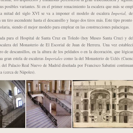
sus posibles variantes. Si en el primer renacimiento la escalera que más se emp
nda mitad del siglo XVI se va a imponer el modelo de escalera
Imperial,
de
 un tiro ascendente hasta el descansillo y luego dos tiros más. Este tipo pronto
ocolaria, siendo el mejor modelo para emplear en las construcciones palaciegas.
eada para el Hospital de Santa Cruz en Toledo (hoy Museo Santa Cruz) y del
scalera del Monasterio de El Escorial de Juan de Herrera. Una vez estableci
 de descansillos, en la altura de los peldaños o en la decoración, que lógic
na gran estela de escaleras
Imperiales
como la del Monasterio de Uclés (Cuenca
ra del Palacio Real Nuevo de Madrid diseñada por Francisco Sabatini continua
ta (cerca de Nápoles).