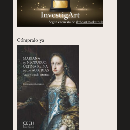
Cómpralo ya