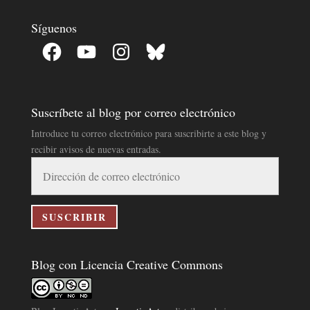
Síguenos
Facebook
YouTube
Instagram
Bluesky
Suscríbete al blog por correo electrónico
Introduce tu correo electrónico para suscribirte a este blog y
recibir avisos de nuevas entradas.
Dirección
de
correo
electrónico
SUSCRIBIR
Blog con Licencia Creative Commons