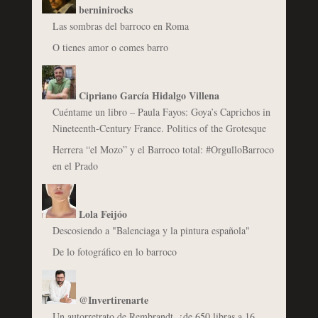
berninirocks
Las sombras del barroco en Roma
O tienes amor o comes barro
Cipriano García Hidalgo Villena
Cuéntame un libro – Paula Fayos: Goya’s Caprichos in
Nineteenth-Century France. Politics of the Grotesque
Herrera “el Mozo” y el Barroco total: #OrgulloBarroco
en el Prado
Lola Feijóo
Descosiendo a "Balenciaga y la pintura española"
De lo fotográfico en lo barroco
@Invertirenarte
Un autorretrato de Rembrandt, ¿de 650 libras a 16