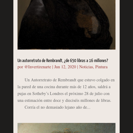
Un autorretrato de Rembrandt, ¿de 650 libras a 16 millones?
por
@Invertirenarte
|
Jun 12, 2020
|
Noticias
,
Pintura
Un Autorretrato de Rembrandt que estuvo colgado en
la pared de una cocina durante más de 12 años, saldrá a
pujas en Sotheby’s Londres el próximo 28 de julio con
una estimación entre doce y dieciséis millones de libras.
Corría el no demasiado lejano año de...