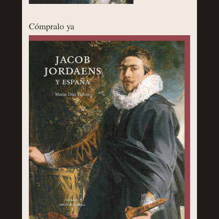
Cómpralo ya