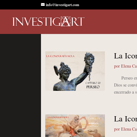
info@investigart.com
La Ico
por
Elena C
Perseo era u
Dios se convi
encerrado a s
La Ico
por
Elena C