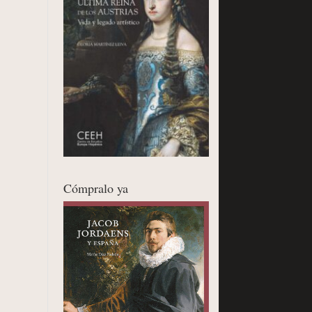
Cómpralo ya