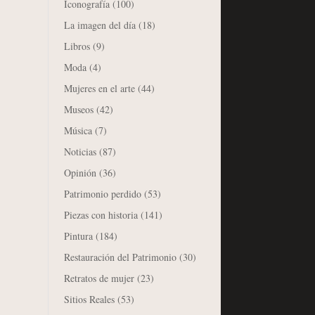
Iconografía
(100)
La imagen del día
(18)
Libros
(9)
Moda
(4)
Mujeres en el arte
(44)
Museos
(42)
Música
(7)
Noticias
(87)
Opinión
(36)
Patrimonio perdido
(53)
Piezas con historia
(141)
Pintura
(184)
Restauración del Patrimonio
(30)
Retratos de mujer
(23)
Sitios Reales
(53)