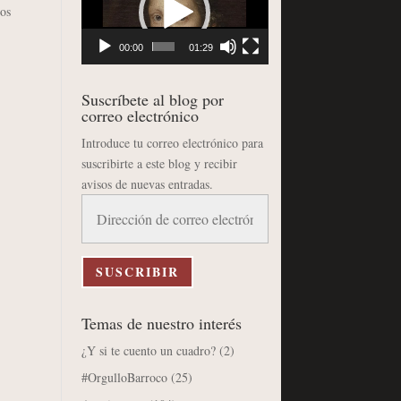
vídeo
os
00:00
01:29
Suscríbete al blog por
correo electrónico
Introduce tu correo electrónico para
suscribirte a este blog y recibir
avisos de nuevas entradas.
Dirección
de
correo
electrónico
SUSCRIBIR
Temas de nuestro interés
¿Y si te cuento un cuadro?
(2)
#OrgulloBarroco
(25)