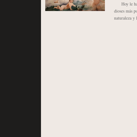
Hoy le ha to
dioses más po
naturaleza y 