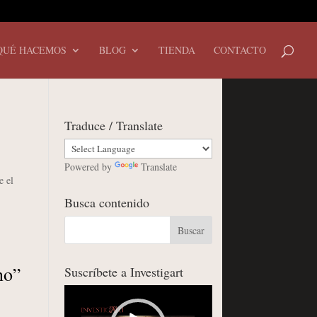
QUÉ HACEMOS
BLOG
TIENDA
CONTACTO
Traduce / Translate
Powered by
Translate
e el
Busca contenido
no”
Suscríbete a Investigart
Reproductor
de