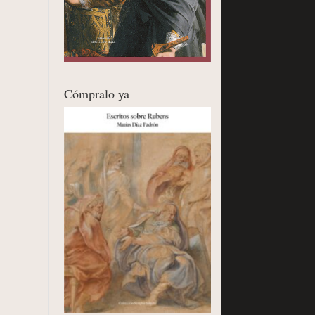
Cómpralo ya