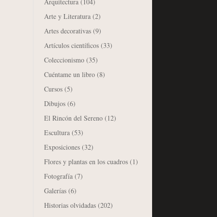
Arquitectura
(104)
Arte y Literatura
(2)
Artes decorativas
(9)
Artículos científicos
(33)
Coleccionismo
(35)
Cuéntame un libro
(8)
Cursos
(5)
Dibujos
(6)
El Rincón del Sereno
(12)
Escultura
(53)
Exposiciones
(32)
Flores y plantas en los cuadros
(1)
Fotografía
(7)
Galerías
(6)
Historias olvidadas
(202)