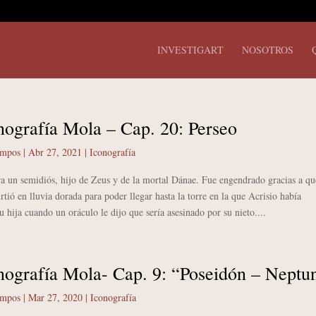
INVESTIGART
NOSOTROS
nografía Mola – Cap. 20: Perseo
ampos
|
Abr 27, 2021
|
Iconografía
n semidiós, hijo de Zeus y de la mortal Dánae. Fue engendrado gracias a qu
rtió en lluvia dorada para poder llegar hasta la torre en la que Acrisio había
u hija cuando un oráculo le dijo que sería asesinado por su nieto....
nografía Mola- Cap. 9: “Poseidón – Neptu
ampos
|
Mar 27, 2020
|
Iconografía