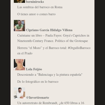
berninirocks
Las sombras del barroco en Roma
O tienes amor o comes barro
Cipriano García Hidalgo Villena
Cuéntame un libro – Paula Fayos: Goya’s Caprichos in
Nineteenth-Century France. Politics of the Grotesque
Herrera “el Mozo” y el Barroco total: #OrgulloBarroco
en el Prado
Lola Feijóo
Descosiendo a "Balenciaga y la pintura española"
De lo fotográfico en lo barroco
@Invertirenarte
Un autorretrato de Rembrandt, ¿de 650 libras a 16