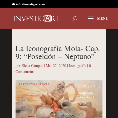
info@investigart.com
La Iconografía Mola- Cap.
9: “Poseidón – Neptuno”
por
Elena Campos
|
Mar 27, 2020
|
Iconografía
|
0
Comentarios