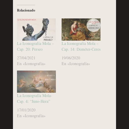
Relacionado
La Iconografía Mola –
La Iconografía Mola –
Cap. 20: Perseo
Cap. 14: Deméter-Ceres
27/04/2021
19/06/2020
En «Iconografía»
En «Iconografía»
La Iconografía Mola-
Cap. 4: “Juno-Hera”
17/01/2020
En «Iconografía»