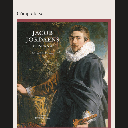
Cómpralo ya