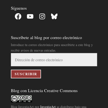
Síguenos
Facebook
YouTube
Instagram
Bluesky
Suscríbete al blog por correo electrónico
Introduce tu correo electrónico para suscribirte a este blog y
recibir avisos de nuevas entradas.
Dirección
de
correo
electrónico
SUSCRIBIR
Blog con Licencia Creative Commons
Blog InvestigArt
por
InvestigArt
se distribuye bajo una