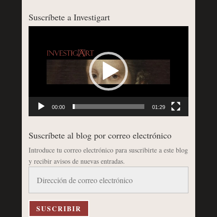
Suscríbete a Investigart
Reproductor
de
vídeo
00:00
01:29
Suscríbete al blog por correo electrónico
Introduce tu correo electrónico para suscribirte a este blog
y recibir avisos de nuevas entradas.
Dirección
de
correo
electrónico
SUSCRIBIR