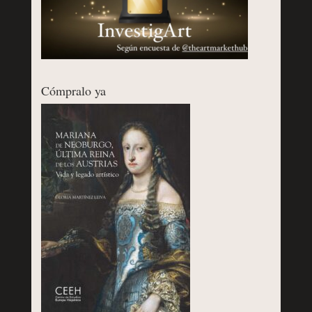
Cómpralo ya