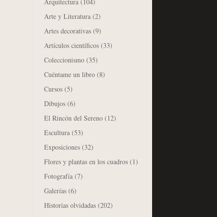
Arquitectura
(104)
Arte y Literatura
(2)
Artes decorativas
(9)
Artículos científicos
(33)
Coleccionismo
(35)
Cuéntame un libro
(8)
Cursos
(5)
Dibujos
(6)
El Rincón del Sereno
(12)
Escultura
(53)
Exposiciones
(32)
Flores y plantas en los cuadros
(1)
Fotografía
(7)
Galerías
(6)
Historias olvidadas
(202)