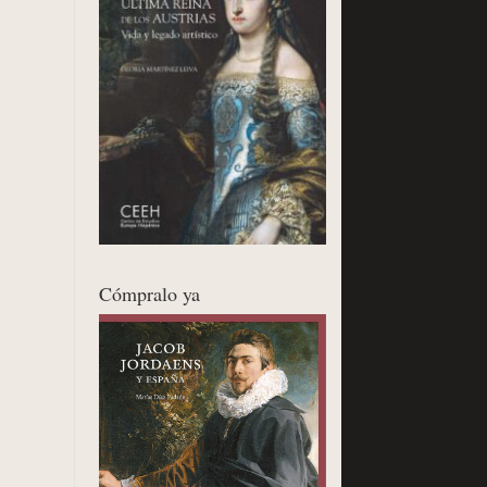
Cómpralo ya