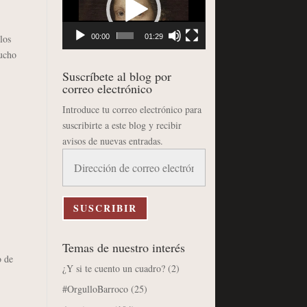
vídeo
los
00:00
01:29
ucho
Suscríbete al blog por
correo electrónico
Introduce tu correo electrónico para
suscribirte a este blog y recibir
avisos de nuevas entradas.
Dirección
de
correo
electrónico
SUSCRIBIR
Temas de nuestro interés
o de
¿Y si te cuento un cuadro?
(2)
#OrgulloBarroco
(25)