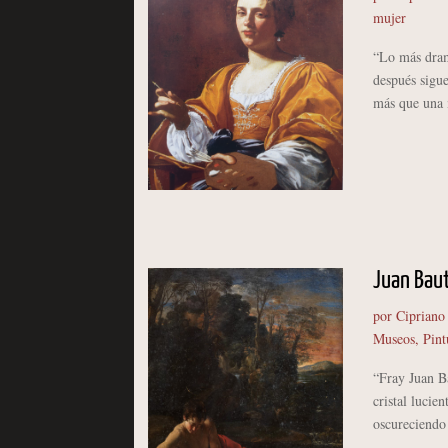
mujer
“Lo más dramá
después sigu
más que una m
Juan Baut
por
Cipriano
Museos
,
Pint
“Fray Juan Ba
cristal luci
oscureciendo 