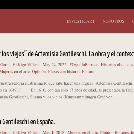
INVESTIGART
NOSOTROS
 los viejos” de Artemisia Gentileschi. La obra y el contex
 García Hidalgo Villena
|
May 24, 2022
|
#OrgulloBarroco
,
Historias olvidadas
,
Mujeres en el arte
,
Opinión
,
Piezas con historia
,
Pintura
uestra señoría ilustrísima lo que sabe hacer una mujer». Artemisia Gentileschi 
o en 1649[1]. En 1610, con tan sólo 17 años de edad, se presentaba la fasci
misia Gentileschi, Susana y los viejos (Kunstsammlungen Graf von...
 Gentileschi en España.
 García Hidalgo Villena
|
May 1, 2018
|
Mujeres en el arte
,
Pintura
,
Retratos de