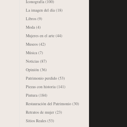
Iconografía
(100)
La imagen del día
(18)
Libros
(9)
Moda
(4)
Mujeres en el arte
(44)
Museos
(42)
Música
(7)
Noticias
(87)
Opinión
(36)
Patrimonio perdido
(53)
Piezas con historia
(141)
Pintura
(184)
Restauración del Patrimonio
(30)
Retratos de mujer
(23)
Sitios Reales
(53)