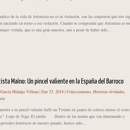
tico de la vida de Artemisia no es su violación, son las conjeturas que tres sig
en naciendo en torno a esa violación. Cuando se comprenda que Artemisia es m
ujer violada, que es una gran maestra, aun a pesar de haber sido...
ista Maíno: Un pincel valiente en la España del Barroco
 García Hidalgo Villena
|
Ene 23, 2018
|
Coleccionismo
,
Historias olvidadas
,
ura
utista a su pincel valiente halló un Tiziano en jaspes de colores menos el rostr
ente”. Lope de Vega: El jardín. Dentro de las modas que van iluminando y
periodos históricos de nuestro pasado, hemos sido...