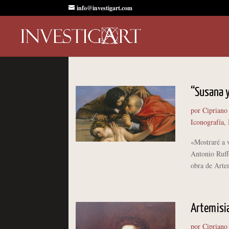
info@investigart.com
“Susana y
por
Cipriano
Iconografía
,
«Mostraré a v
Antonio Ruff
obra de Arte
Artemisia
por
Cipriano