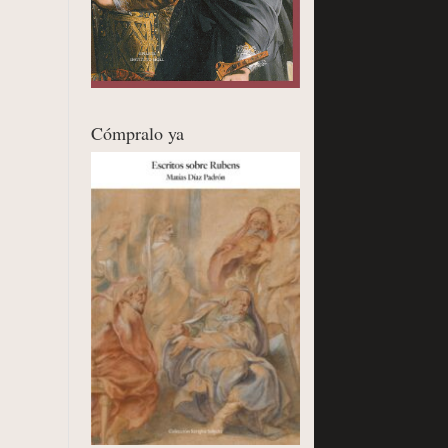
Cómpralo ya