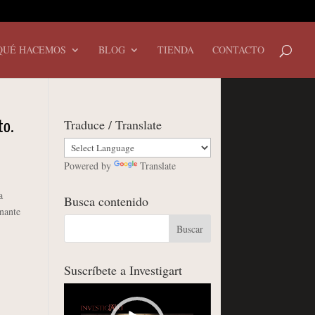
QUÉ HACEMOS
BLOG
TIENDA
CONTACTO
Traduce / Translate
to.
Powered by
Translate
a
Busca contenido
nante
Suscríbete a Investigart
Reproductor
de