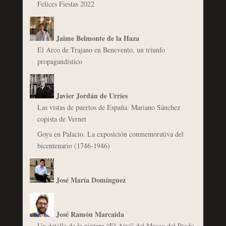
Felices Fiestas 2022
Jaime Belmonte de la Haza
El Arco de Trajano en Benevento, un triunfo
propagandístico
Javier Jordán de Urríes
Las vistas de puertos de España: Mariano Sánchez
copista de Vernet
Goya en Palacio. La exposición conmemorativa del
bicentenario (1746-1946)
José María Domínguez
José Ramón Marcaida
Un detalle de la pintura “El Aire” del Museo del Prado