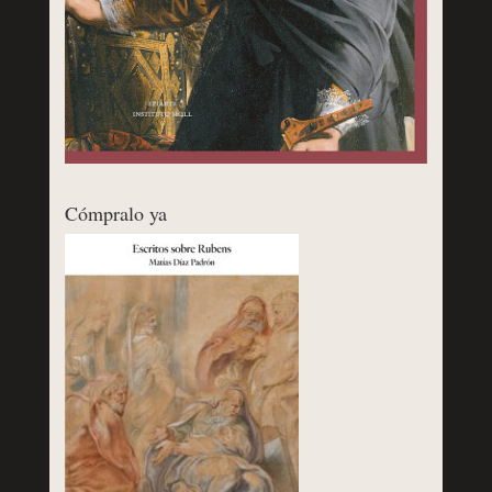
Cómpralo ya