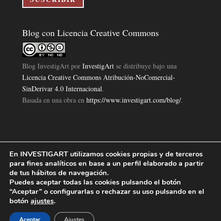
Blog con Licencia Creative Commons
Blog InvestigArt
por
InvestigArt
se distribuye bajo una
Licencia Creative Commons Atribución-NoComercial-
SinDerivar 4.0 Internacional
.
Basada en una obra en
https://www.investigart.com/blog/
.
En INVESTIGART utilizamos cookies propias y de terceros
Política de Privacidad
Aviso Legal
Política de Cookies
|
|
|
para fines analíticos en base a un perfil elaborado a partir
Diseño Pagina Web 4U
Investigart Copyright © 2019. |
de tus hábitos de navegación.
Puedes aceptar todas las cookies pulsando el botón
“Aceptar” o configurarlas o rechazar su uso pulsando en el
botón
ajustes
.
Aceptar
Ajustes