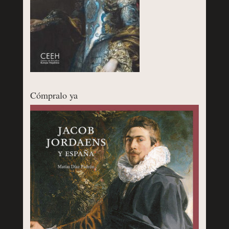
Cómpralo ya