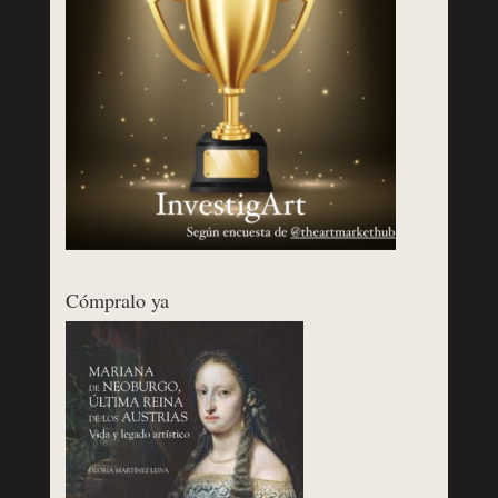
Cómpralo ya