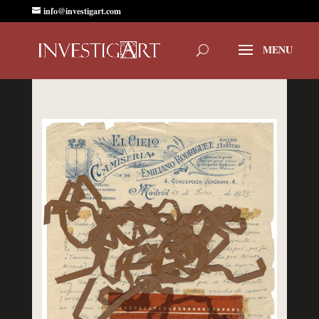
info@investigart.com