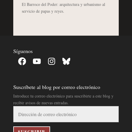
El Barroco del Poder: arquitectura y urbanismo al
servicio de papas y reyes.
Síguenos
Facebook
YouTube
Instagram
Bluesky
Suscríbete al blog por correo electrónico
Introduce tu correo electrónico para suscribirte a este blog y
recibir avisos de nuevas entradas.
Dirección
de
correo
electrónico
SUSCRIBIR