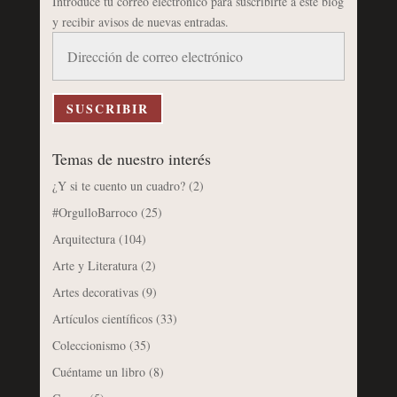
Introduce tu correo electrónico para suscribirte a este blog
y recibir avisos de nuevas entradas.
Dirección
de
correo
electrónico
SUSCRIBIR
Temas de nuestro interés
¿Y si te cuento un cuadro?
(2)
#OrgulloBarroco
(25)
Arquitectura
(104)
Arte y Literatura
(2)
Artes decorativas
(9)
Artículos científicos
(33)
Coleccionismo
(35)
Cuéntame un libro
(8)