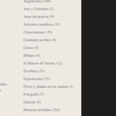
Arquitectura
(104)
Arte y Literatura
(2)
Artes decorativas
(9)
Artículos científicos
(33)
l
Coleccionismo
(35)
Cuéntame un libro
(8)
Cursos
(5)
Dibujos
(6)
El Rincón del Sereno
(12)
Escultura
(53)
Exposiciones
(32)
talia
Flores y plantas en los cuadros
(1)
a
Fotografía
(7)
Galerías
(6)
Historias olvidadas
(202)