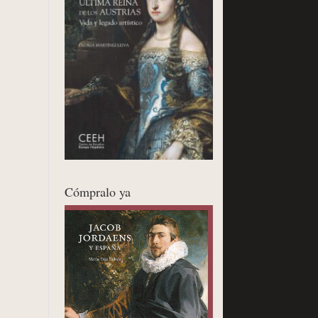
Cómpralo ya