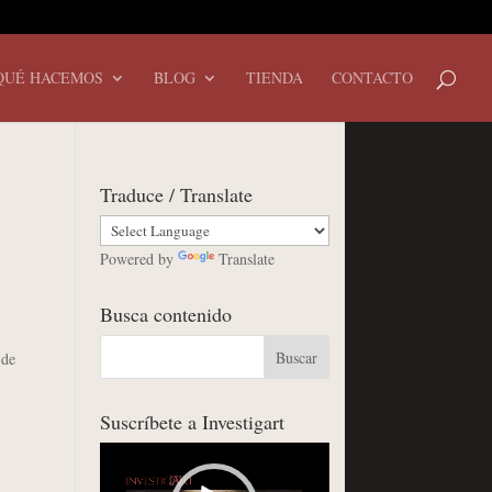
QUÉ HACEMOS
BLOG
TIENDA
CONTACTO
Traduce / Translate
Powered by
Translate
Busca contenido
 de
Suscríbete a Investigart
Reproductor
de