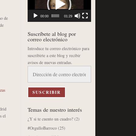
vídeo
00:00
01:29
no de
 de
Suscríbete al blog por
correo electrónico
Introduce tu correo electrónico para
suscribirte a este blog y recibir
avisos de nuevas entradas.
Dirección
de
correo
zas
electrónico
SUSCRIBIR
Temas de nuestro interés
drid
s el
¿Y si te cuento un cuadro?
(2)
#OrgulloBarroco
(25)