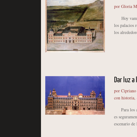
por
Gloria M
Hoy vamos a 
los palacios 
los alrededor
Dar luz a 
por
Cipriano
con historia
,
Para los ama
es segurament
escenario de 