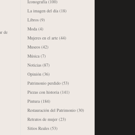
Iconografía
(100)
La imagen del día
(18)
Libros
(9)
Moda
(4)
ar de
Mujeres en el arte
(44)
Museos
(42)
Música
(7)
Noticias
(87)
Opinión
(36)
Patrimonio perdido
(53)
Piezas con historia
(141)
Pintura
(184)
Restauración del Patrimonio
(30)
Retratos de mujer
(23)
Sitios Reales
(53)