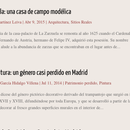
la: una casa de campo modélica
artínez Leiva
|
Abr 9, 2015
|
Arquitectura
,
Sitios Reales
de la casa-palacio de La Zarzuela se remonta al año 1625 cuando el Cardena
Fernando de Austria, hermano de Felipe IV, adquirió esta posesión. Su nombre
alude a la abundancia de zarzas que se encontraban en el lugar antes de...
tura: un género casi perdido en Madrid
 García Hidalgo Villena
|
Jul 11, 2014
|
Patrimonio perdido
,
Pintura
dícese del género pictórico decorativo derivado del trampantojo que surgió en i
 XVII y XVIII, difundiéndose por toda Europa, y que se desarrolló a partir de l
decorar al fresco grandes superficies murales en el interior de...