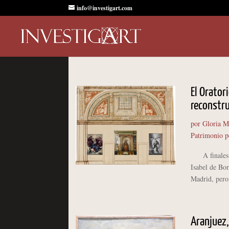
info@investigart.com
El Orator
reconstr
por
Gloria M
Patrimonio p
A finales de
Isabel de Bo
Madrid, pero 
Aranjuez,