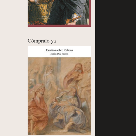
Cómpralo ya