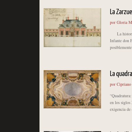
La Zarzue
por
Gloria M
La historia 
Infante don 
posiblemente 
La quadra
por
Cipriano
“Quadratura: 
en los siglos
exigencia de 