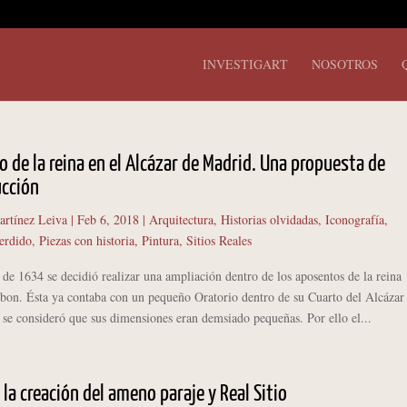
INVESTIGART
NOSOTROS
io de la reina en el Alcázar de Madrid. Una propuesta de
ucción
artínez Leiva
|
Feb 6, 2018
|
Arquitectura
,
Historias olvidadas
,
Iconografía
,
erdido
,
Piezas con historia
,
Pintura
,
Sitios Reales
 1634 se decidió realizar una ampliación dentro de los aposentos de la reina
rbon. Ésta ya contaba con un pequeño Oratorio dentro de su Cuarto del Alcázar
se consideró que sus dimensiones eran demsiado pequeñas. Por ello el...
 la creación del ameno paraje y Real Sitio