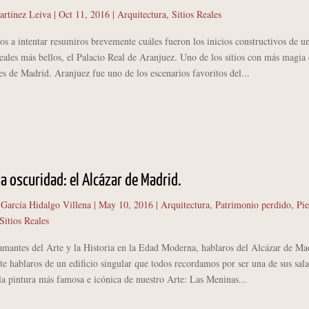
artínez Leiva
|
Oct 11, 2016
|
Arquitectura
,
Sitios Reales
intentar resumiros brevemente cuáles fueron los inicios constructivos de u
reales más bellos, el Palacio Real de Aranjuez. Uno de los sitios con más magia
es de Madrid. Aranjuez fue uno de los escenarios favoritos del...
la oscuridad: el Alcázar de Madrid.
 García Hidalgo Villena
|
May 10, 2016
|
Arquitectura
,
Patrimonio perdido
,
Pie
Sitios Reales
ntes del Arte y la Historia en la Edad Moderna, hablaros del Alcázar de Ma
e hablaros de un edificio singular que todos recordamos por ser una de sus sala
la pintura más famosa e icónica de nuestro Arte: Las Meninas...