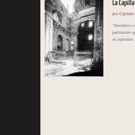
La Capill
por
Cipriano
“Iniciamos co
patrimonio q
su esplendor 