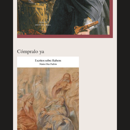
Cómpralo ya