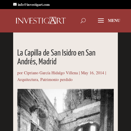
info@investigart.com
La Capilla de San Isidro en San
Andrés, Madrid
por
Cipriano García Hidalgo Villena
|
May 16, 2014
|
Arquitectura
,
Patrimonio perdido