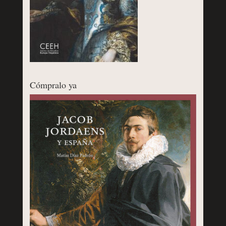
Cómpralo ya