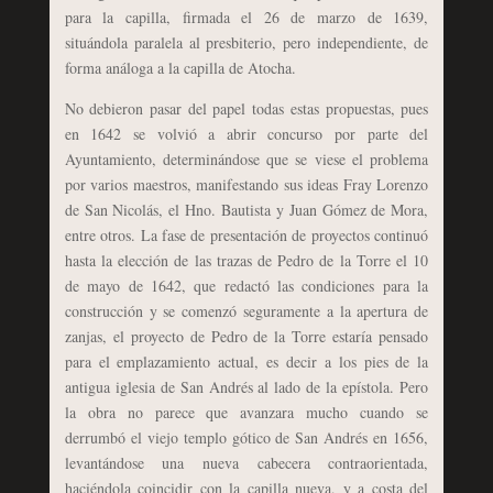
para la capilla, firmada el 26 de marzo de 1639,
situándola paralela al presbiterio, pero independiente, de
forma análoga a la capilla de Atocha.
No debieron pasar del papel todas estas propuestas, pues
en 1642 se volvió a abrir concurso por parte del
Ayuntamiento, determinándose que se viese el problema
por varios maestros, manifestando sus ideas Fray Lorenzo
de San Nicolás, el Hno. Bautista y Juan Gómez de Mora,
entre otros. La fase de presentación de proyectos continuó
hasta la elección de las trazas de Pedro de la Torre el 10
de mayo de 1642, que redactó las condiciones para la
construcción y se comenzó seguramente a la apertura de
zanjas, el proyecto de Pedro de la Torre estaría pensado
para el emplazamiento actual, es decir a los pies de la
antigua iglesia de San Andrés al lado de la epístola. Pero
la obra no parece que avanzara mucho cuando se
derrumbó el viejo templo gótico de San Andrés en 1656,
levantándose una nueva cabecera contraorientada,
haciéndola coincidir con la capilla nueva, y a costa del