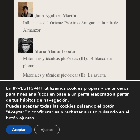
Juan Aguilera Martín
Influencias del Oriente Próximo Antiguo en la pila de
Almanzor
María Alonso Lobato
Materiales y técnicas pictóricas (III): El blanco de
plomo
Materiales y técnicas pictóricas (II): La azurita
En INVESTIGART utilizamos cookies propias y de terceros
para fines analíticos en base a un perfil elaborado a partir
Michelangelo Merisi da Caravaggio
de tus hábitos de navegación.
Detrás del naturalismo de Caravaggio: La Cena en
Puedes aceptar todas las cookies pulsando el botón
Emaús
“Aceptar” o configurarlas o rechazar su uso pulsando en el
botón
ajustes
.
Aceptar
Ajustes
@osa_dias
El Barroco del Poder: arquitectura y urbanismo al