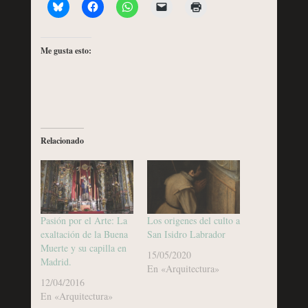
Me gusta esto:
Relacionado
Pasión por el Arte: La
Los origenes del culto a
exaltación de la Buena
San Isidro Labrador
Muerte y su capilla en
15/05/2020
Madrid.
En «Arquitectura»
12/04/2016
En «Arquitectura»