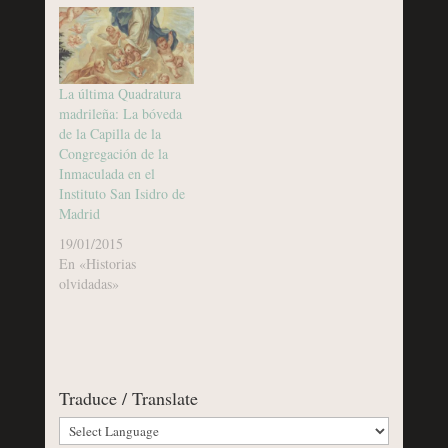
La última Quadratura
madrileña: La bóveda
de la Capilla de la
Congregación de la
Inmaculada en el
Instituto San Isidro de
Madrid
19/01/2015
En «Historias
olvidadas»
Traduce / Translate