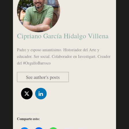
Cipriano García Hidalgo Villena
Padre y esposo amantísimo. Historiador del Arte y
educador. Ser social. Colaborador en Investigart. Creador
del #OrgulloBarroco
See author's posts
Comparte esto: