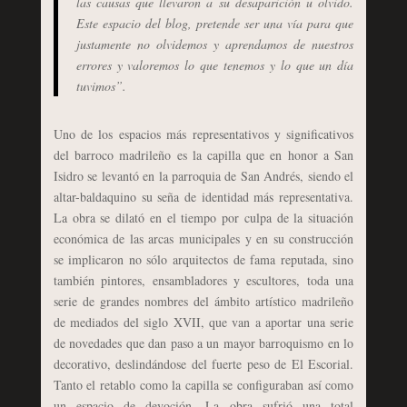
las causas que llevaron a su desaparición u olvido.
Este espacio del blog, pretende ser una vía para que
justamente no olvidemos y aprendamos de nuestros
errores y valoremos lo que tenemos y lo que un día
tuvimos”.
Uno de los espacios más representativos y significativos
del barroco madrileño es la capilla que en honor a San
Isidro se levantó en la parroquia de San Andrés, siendo el
altar-baldaquino su seña de identidad más representativa.
La obra se dilató en el tiempo por culpa de la situación
económica de las arcas municipales y en su construcción
se implicaron no sólo arquitectos de fama reputada, sino
también pintores, ensambladores y escultores, toda una
serie de grandes nombres del ámbito artístico madrileño
de mediados del siglo XVII, que van a aportar una serie
de novedades que dan paso a un mayor barroquismo en lo
decorativo, deslindándose del fuerte peso de El Escorial.
Tanto el retablo como la capilla se configuraban así como
un espacio de devoción. La obra sufrió una total