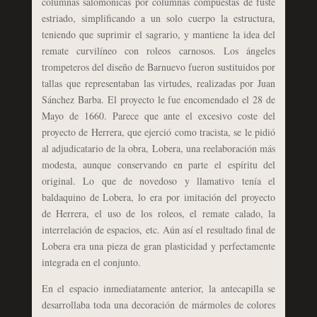
columnas salomónicas por columnas compuestas de fuste
estriado, simplificando a un solo cuerpo la estructura,
teniendo que suprimir el sagrario, y mantiene la idea del
remate curvilíneo con roleos carnosos. Los ángeles
trompeteros del diseño de Barnuevo fueron sustituidos por
tallas que representaban las virtudes, realizadas por Juan
Sánchez Barba. El proyecto le fue encomendado el 28 de
Mayo de 1660. Parece que ante el excesivo coste del
proyecto de Herrera, que ejerció como tracista, se le pidió
al adjudicatario de la obra, Lobera, una reelaboración más
modesta, aunque conservando en parte el espíritu del
original. Lo que de novedoso y llamativo tenía el
baldaquino de Lobera, lo era por imitación del proyecto
de Herrera, el uso de los roleos, el remate calado, la
interrelación de espacios, etc. Aún así el resultado final de
Lobera era una pieza de gran plasticidad y perfectamente
integrada en el conjunto.
En el espacio inmediatamente anterior, la antecapilla se
desarrollaba toda una decoración de mármoles de colores