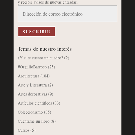
y recibir avisos de nuevas entradas.
Dirección
de
correo
electrónico
SUSCRIBIR
Temas de nuestro interés
¿Y si te cuento un cuadro?
(2)
#OrgulloBarroco
(25)
Arquitectura
(104)
Arte y Literatura
(2)
Artes decorativas
(9)
Artículos científicos
(33)
Coleccionismo
(35)
Cuéntame un libro
(8)
Cursos
(5)