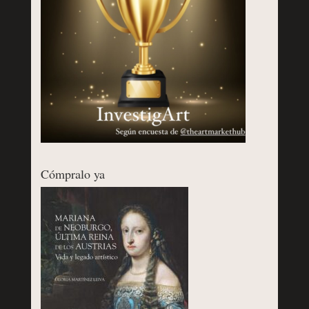
Cómpralo ya