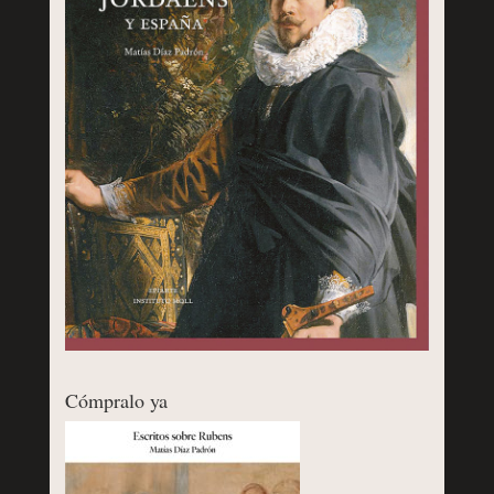
Cómpralo ya