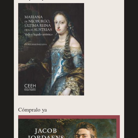
Cómpralo ya