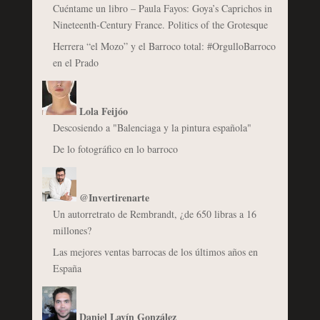
Cuéntame un libro – Paula Fayos: Goya’s Caprichos in
Nineteenth-Century France. Politics of the Grotesque
Herrera “el Mozo” y el Barroco total: #OrgulloBarroco
en el Prado
Lola Feijóo
Descosiendo a "Balenciaga y la pintura española"
De lo fotográfico en lo barroco
@Invertirenarte
Un autorretrato de Rembrandt, ¿de 650 libras a 16
millones?
Las mejores ventas barrocas de los últimos años en
España
Daniel Lavín González