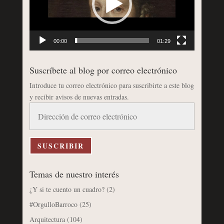
00:00
01:29
Suscríbete al blog por correo electrónico
Introduce tu correo electrónico para suscribirte a este blog
y recibir avisos de nuevas entradas.
Dirección
de
correo
electrónico
SUSCRIBIR
Temas de nuestro interés
¿Y si te cuento un cuadro?
(2)
#OrgulloBarroco
(25)
Arquitectura
(104)