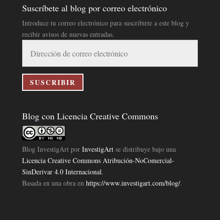
Suscríbete al blog por correo electrónico
Introduce tu correo electrónico para suscribirte a este blog y
recibir avisos de nuevas entradas.
Dirección
de
correo
electrónico
SUSCRIBIR
Blog con Licencia Creative Commons
Blog InvestigArt
por
InvestigArt
se distribuye bajo una
Licencia Creative Commons Atribución-NoComercial-
SinDerivar 4.0 Internacional
.
Basada en una obra en
https://www.investigart.com/blog/
.