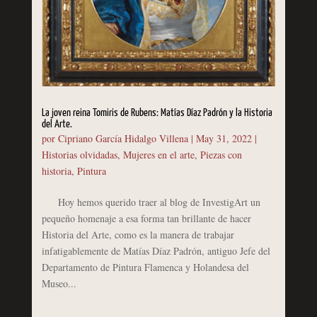
La joven reina Tomiris de Rubens: Matías Díaz Padrón y la Historia
del Arte.
por
Cipriano García Hidalgo Villena
|
May 31, 2022
|
Historias olvidadas
,
Mujeres en el arte
,
Piezas con
historia
,
Pintura
Hoy hemos querido traer al blog de InvestigArt un
pequeño homenaje a esa forma tan brillante de hacer
Historia del Arte, como es la manera de trabajar
infatigablemente de Matías Díaz Padrón, antiguo Jefe del
Departamento de Pintura Flamenca y Holandesa del
Museo...