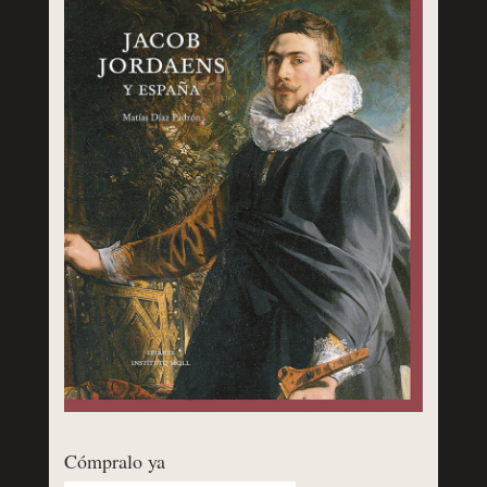
Cómpralo ya