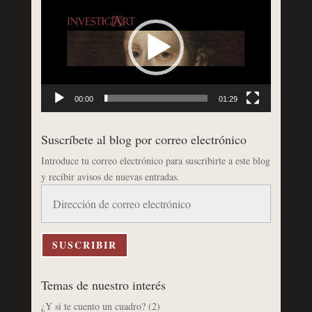
de
vídeo
00:00
01:29
Suscríbete al blog por correo electrónico
Introduce tu correo electrónico para suscribirte a este blog
y recibir avisos de nuevas entradas.
Dirección
de
correo
electrónico
SUSCRIBIR
Temas de nuestro interés
¿Y si te cuento un cuadro?
(2)