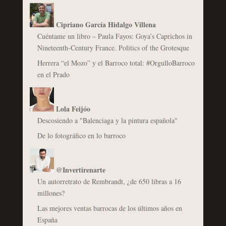
Cipriano García Hidalgo Villena
Cuéntame un libro – Paula Fayos: Goya’s Caprichos in
Nineteenth-Century France. Politics of the Grotesque
Herrera “el Mozo” y el Barroco total: #OrgulloBarroco
en el Prado
Lola Feijóo
Descosiendo a "Balenciaga y la pintura española"
De lo fotográfico en lo barroco
@Invertirenarte
Un autorretrato de Rembrandt, ¿de 650 libras a 16
millones?
Las mejores ventas barrocas de los últimos años en
España