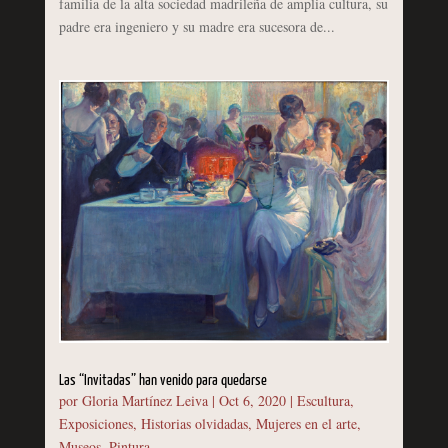
familia de la alta sociedad madrileña de amplia cultura, su
padre era ingeniero y su madre era sucesora de...
Las “Invitadas” han venido para quedarse
por
Gloria Martínez Leiva
|
Oct 6, 2020
|
Escultura
,
Exposiciones
,
Historias olvidadas
,
Mujeres en el arte
,
Museos
,
Pintura