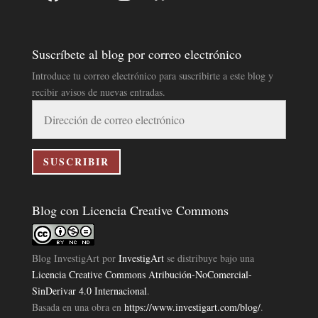
Suscríbete al blog por correo electrónico
Introduce tu correo electrónico para suscribirte a este blog y
recibir avisos de nuevas entradas.
Dirección
de
correo
electrónico
SUSCRIBIR
Blog con Licencia Creative Commons
Blog InvestigArt
por
InvestigArt
se distribuye bajo una
Licencia Creative Commons Atribución-NoComercial-
SinDerivar 4.0 Internacional
.
Basada en una obra en
https://www.investigart.com/blog/
.