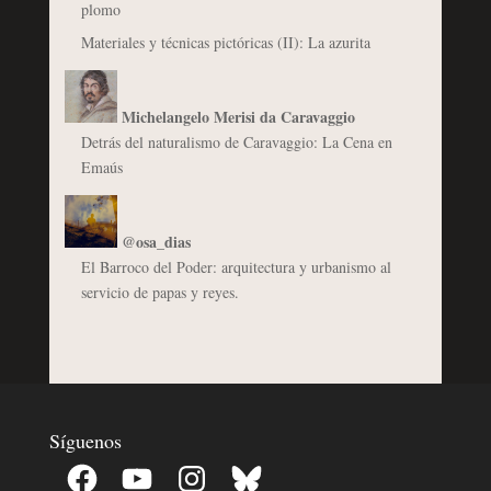
plomo
Materiales y técnicas pictóricas (II): La azurita
Michelangelo Merisi da Caravaggio
Detrás del naturalismo de Caravaggio: La Cena en
Emaús
@osa_dias
El Barroco del Poder: arquitectura y urbanismo al
servicio de papas y reyes.
Síguenos
Facebook
YouTube
Instagram
Bluesky