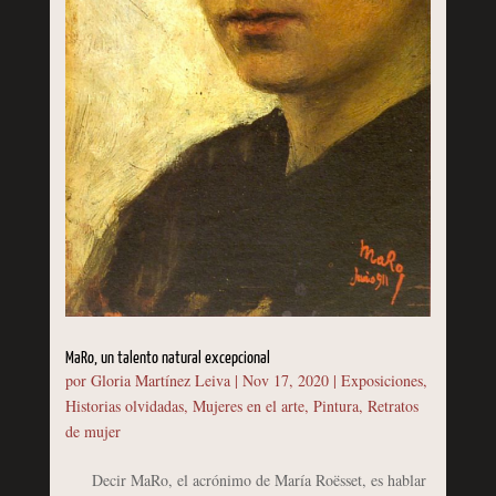
MaRo, un talento natural excepcional
por
Gloria Martínez Leiva
|
Nov 17, 2020
|
Exposiciones
,
Historias olvidadas
,
Mujeres en el arte
,
Pintura
,
Retratos
de mujer
Decir MaRo, el acrónimo de María Roësset, es hablar