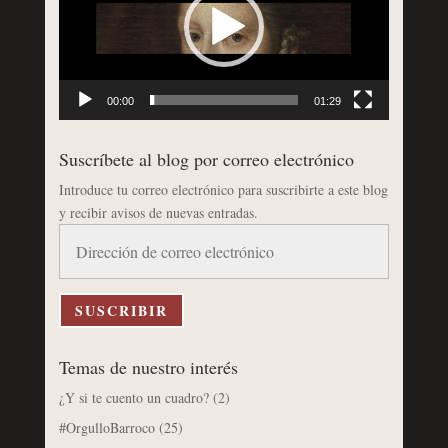
00:00
01:29
Suscríbete al blog por correo electrónico
Introduce tu correo electrónico para suscribirte a este blog
y recibir avisos de nuevas entradas.
Dirección
de
correo
electrónico
SUSCRIBIR
Temas de nuestro interés
¿Y si te cuento un cuadro?
(2)
#OrgulloBarroco
(25)