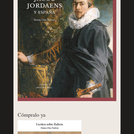
Cómpralo ya