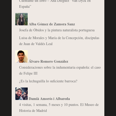
Cuéntame un libro – Ana Diéguez “Van Dyck en
España”
Alba Gómez de Zamora Sanz
Josefa de Óbidos y la pintura naturalista portuguesa
Luisa de Morales y María de la Concepción, discípulas
de Juan de Valdés Leal
Álvaro Romero González
Consideraciones sobre la indumentaria española: el caso
de Felipe III
¿Es la lechuguilla lo suficiente barroca?
Damià Amorós i Albareda
4 visitas, 1 semana, 5 meses y 10 puntos. El Museo de
Historia de Madrid