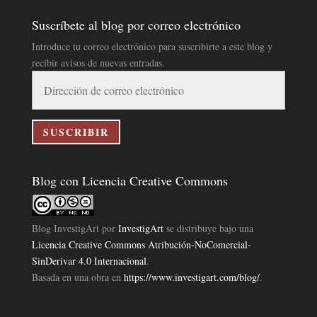
Suscríbete al blog por correo electrónico
Introduce tu correo electrónico para suscribirte a este blog y
recibir avisos de nuevas entradas.
Dirección
de
correo
electrónico
SUSCRIBIR
Blog con Licencia Creative Commons
Blog InvestigArt
por
InvestigArt
se distribuye bajo una
Licencia Creative Commons Atribución-NoComercial-
SinDerivar 4.0 Internacional
.
Basada en una obra en
https://www.investigart.com/blog/
.