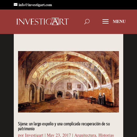
info@investigart.com
Sijena: un largo expolio y una complicada recuperación de su
patrimonio
por
Investigart
|
May 23, 2017
|
Arquitectura
,
Historias