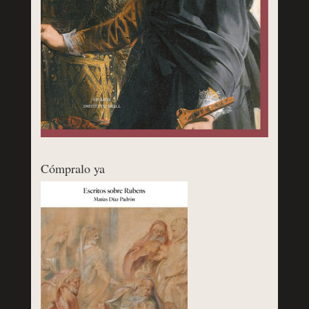
Cómpralo ya