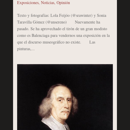
Exposiciones
,
Noticias
,
Opinión
Texto y fotografías: Lola Feijóo (@srawinter) y Sonia
Taravilla Gómez (@unsereno) Nuevamente ha
pasado. Se ha aprovechado el tirón de un gran modisto
como es Balenciaga para vendernos una exposición en la
que el discurso museográfico no existe. Las
pinturas,...