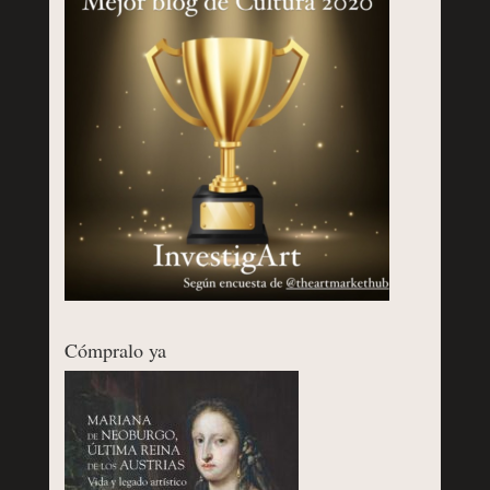
Cómpralo ya