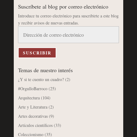
Suscríbete al blog por correo electrónico
Introduce tu correo electrónico para suscribirte a este blog
y recibir avisos de nuevas entradas.
Dirección
de
correo
electrónico
SUSCRIBIR
Temas de nuestro interés
¿Y si te cuento un cuadro?
(2)
#OrgulloBarroco
(25)
Arquitectura
(104)
Arte y Literatura
(2)
Artes decorativas
(9)
Artículos científicos
(33)
Coleccionismo
(35)