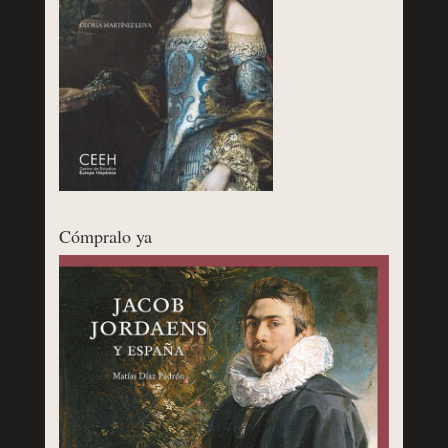
Cómpralo ya