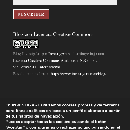
correo
electrónico
SUSCRIBIR
Blog con Licencia Creative Commons
Blog InvestigArt
por
InvestigArt
se distribuye bajo una
Licencia Creative Commons Atribución-NoComercial-
SinDerivar 4.0 Internacional
.
Basada en una obra en
https://www.investigart.com/blog/
.
En INVESTIGART utilizamos cookies propias y de terceros
Política de Privacidad
Aviso Legal
Política de Cookies
|
|
|
para fines analíticos en base a un perfil elaborado a partir
Diseño Pagina Web 4U
Investigart Copyright © 2019. |
de tus hábitos de navegación.
Puedes aceptar todas las cookies pulsando el botón
“Aceptar” o configurarlas o rechazar su uso pulsando en el