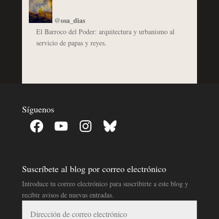
@osa_dias
El Barroco del Poder: arquitectura y urbanismo al
servicio de papas y reyes.
Síguenos
Facebook
YouTube
Instagram
Bluesky
Suscríbete al blog por correo electrónico
Introduce tu correo electrónico para suscribirte a este blog y
recibir avisos de nuevas entradas.
Dirección
de