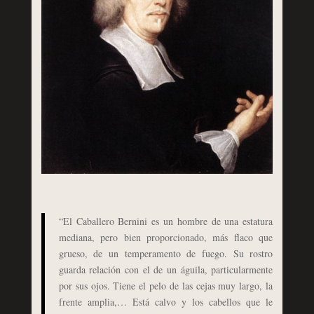
“El Caballero Bernini es un hombre de una estatura
mediana, pero bien proporcionado, más flaco que
grueso, de un temperamento de fuego. Su rostro
guarda relación con el de un águila, particularmente
por sus ojos. Tiene el pelo de las cejas muy largo, la
frente amplia,… Está calvo y los cabellos que le