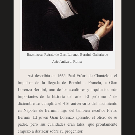
Bacchiacca: Retrato de Gian Lorenzo Bernini. Galleria de
Arte Antica di Roma.
Así describía en 1665 Paul Fréart de Chantelou, el
impulsor de la llegada de Bernini a Francia, a Gian
Lorenzo Bernini, uno de los escultores y arquitectos más
importantes de la historia del arte. El próximo 7 de
diciembre se cumplirá el 416 aniversario del nacimiento
en Nápoles de Bernini, hijo del también escultor Pietro
Bernini. El joven Gian Lorenzo aprendió el oficio de su
padre, pero sus cualidades eran tales, que prontamente
empezó a destacar sobre su progenitor.