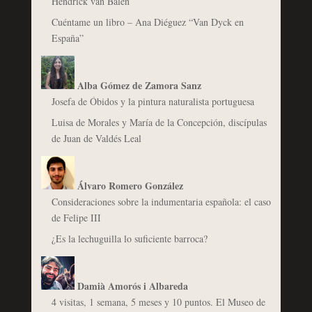
Hendrick van Balen
Cuéntame un libro – Ana Diéguez “Van Dyck en
España”
Alba Gómez de Zamora Sanz
Josefa de Óbidos y la pintura naturalista portuguesa
Luisa de Morales y María de la Concepción, discípulas
de Juan de Valdés Leal
Álvaro Romero González
Consideraciones sobre la indumentaria española: el caso
de Felipe III
¿Es la lechuguilla lo suficiente barroca?
Damià Amorós i Albareda
4 visitas, 1 semana, 5 meses y 10 puntos. El Museo de