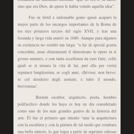
sino que era Dios, de quien le había venido aquella idea”.
Fue su fértil e indomable genio quien acaparó la
mayor parte de los encargos importantes de la Roma de
los tres primeros tercios del siglo XVII, y tras una
fecunda y larga vida murió en 1680. Aunque para algunos
su existencia no resultó tan larga: “a lui di special grazia
concedute, assai chiaramente il dimostrano le opere in si
grosso numero, e con tanta eccellenza da esso fatte, colle
quali se si misura la vita di lui, puó ella per veritá
reputarsi lunghissima; se cogli anni, ch́évisse, non breve;
se col desiderio degli uomini, e tutto il mondo,
brevissima”.
Bernini escultor, arquitecto, poeta, hombre
polifacético donde los haya es hoy en día considerado
como uno de los más grandes genios de la historia del
arte. Él fue el primero que intentó “unir la arquitectura
con la escultura y con la pintura de tal modo que resultara
una bella síntesis, lo que logra a partir de suprimir odiosas