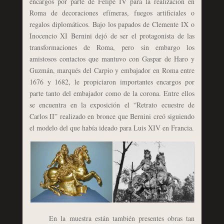
encargos por parte de Felipe IV para la realización en
Roma de decoraciones efímeras, fuegos artificiales o
regalos diplomáticos. Bajo los papados de Clemente IX o
Inocencio XI Bernini dejó de ser el protagonista de las
transformaciones de Roma, pero sin embargo los
amistosos contactos que mantuvo con Gaspar de Haro y
Guzmán, marqués del Carpio y embajador en Roma entre
1676 y 1682, le propiciaron importantes encargos por
parte tanto del embajador como de la corona. Entre ellos
se encuentra en la exposición el “Retrato ecuestre de
Carlos II” realizado en bronce que Bernini creó siguiendo
el modelo del que había ideado para Luis XIV en Francia.
En la muestra están también presentes obras tan