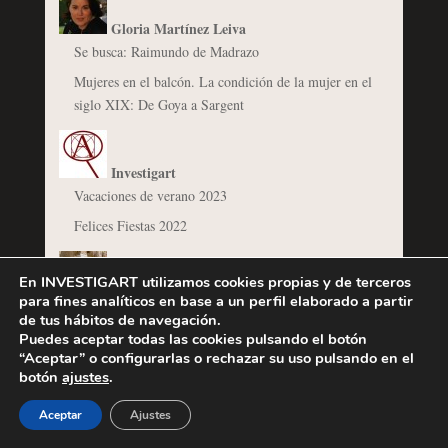
Gloria Martínez Leiva
Se busca: Raimundo de Madrazo
Mujeres en el balcón. La condición de la mujer en el
siglo XIX: De Goya a Sargent
Investigart
Vacaciones de verano 2023
Felices Fiestas 2022
En INVESTIGART utilizamos cookies propias y de terceros
Jaime Belmonte de la Haza
para fines analíticos en base a un perfil elaborado a partir
El Arco de Trajano en Benevento, un triunfo
de tus hábitos de navegación.
Puedes aceptar todas las cookies pulsando el botón
propagandístico
“Aceptar” o configurarlas o rechazar su uso pulsando en el
botón
ajustes
.
Javier Jordán de Urríes
Aceptar
Ajustes
Las vistas de puertos de España: Mariano Sánchez