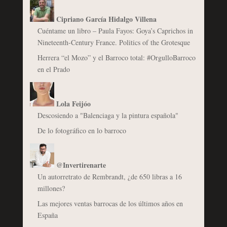
Cipriano García Hidalgo Villena
Cuéntame un libro – Paula Fayos: Goya’s Caprichos in
Nineteenth-Century France. Politics of the Grotesque
Herrera “el Mozo” y el Barroco total: #OrgulloBarroco
en el Prado
Lola Feijóo
Descosiendo a "Balenciaga y la pintura española"
De lo fotográfico en lo barroco
@Invertirenarte
Un autorretrato de Rembrandt, ¿de 650 libras a 16
millones?
Las mejores ventas barrocas de los últimos años en
España