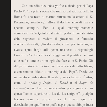
Con tan sólo diez años ya fue alabado por el Papa
Paolo V: “La prima opera che uscisso dal suo scarpello in
Roma fu una testa di marmo situata mella chiesa di S.
Potenzano; avendo egli allora il decimo anno di sua etá
apenna compito. Per la qual maravigliosamente
commosso Paolo Quinto dal chiaro grido di contata virtú
ebbe vaghezza di vedere il giovanetto; e fattoselo
condurre davandi, glio domandó, come per ischerzo, se
avesse saputo fargli colla penna una testa; e rispondogli
Lorenzo: Che testa voleva? soggiunse il pontifice: se cosi
é, le sa far tutte; e ordinatogli che facese un S. Paolo. Gli
dié perfezzione in meźora con franchezza di tratto libero,
e con sommo diletto e maraviglia del Papa”. Desde ese
momento su vida estuvo llena de grandes trabajos. Éxitos,
como el
Apolo y Dafne
, el
David
o el
Rapto de
Proserpina
que fueron considerados por algunos en su
época “como superiores a los de los antiguos”, y algún
fracaso, como su proyecto para el Louvre, que fue
desechado por que “no se podía negar que su dibujo fuera