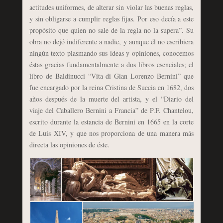
actitudes uniformes, de alterar sin violar las buenas reglas,
y sin obligarse a cumplir reglas fijas. Por eso decía a este
propósito que quien no sale de la regla no la supera”. Su
obra no dejó indiferente a nadie, y aunque él no escribiera
ningún texto plasmando sus ideas y opiniones, conocemos
éstas gracias fundamentalmente a dos libros esenciales; el
libro de Baldinucci “Vita di Gian Lorenzo Bernini” que
fue encargado por la reina Cristina de Suecia en 1682, dos
años después de la muerte del artista, y el “Diario del
viaje del Caballero Bernini a Francia” de P.F. Chantelou,
escrito durante la estancia de Bernini en 1665 en la corte
de Luis XIV, y que nos proporciona de una manera más
directa las opiniones de éste.