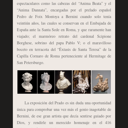
espectaculares como las cabezas del “Anima Beata” y el
“Anima Dannata”, encargadas por el prelado español
Pedro de Foix Montoya a Bernini cuando solo tenía
veintiún años, las cuales se conservan en el Embajada de
España ante la Santa Sede en Roma, y que raramente han
viajado; el marmóreo retrato del cardenal Scipione
Borghese, sobrino del papa Pablo V; o el maravilloso
boceto en terracota del “Éxtasis de Santa Teresa” de la
Capilla Cornaro de Roma perteneciente al Hermitage de
San Petersburgo.
La exposición del Prado es sin duda una oportunidad
única para comprobar una vez más el genio inagotable de
Bernini, de ese gran artista que decía sentirse guiado por
Dios, y rendirle un merecido homenaje en el 416