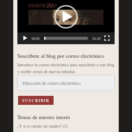
vídeo
00:00
01:29
Suscríbete al blog por correo electrónico
Introduce tu correo electrónico para suscribirte a este blog
y recibir avisos de nuevas entradas.
Dirección
de
correo
electrónico
SUSCRIBIR
Temas de nuestro interés
¿Y si te cuento un cuadro?
(2)