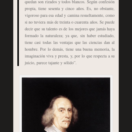
quedan son rizados y todos blancos. Según confesión
propia, tiene sesenta y cinco años. Es, no obstante,
vigoroso para esa edad y camina resueltamente, como
si no tuviera más de treinta o cuarenta años. Se puede
decir que su talento es de los mejores que jamás haya
formado la naturaleza; ya que, sin haber estudiado,
tiene casi todas las ventajas que las ciencias dan al
hombre. Por lo demás, tiene una buena memoria, la
imaginación viva y presta, y, por lo que respecta a su
juicio, parece tajante y sólido”.