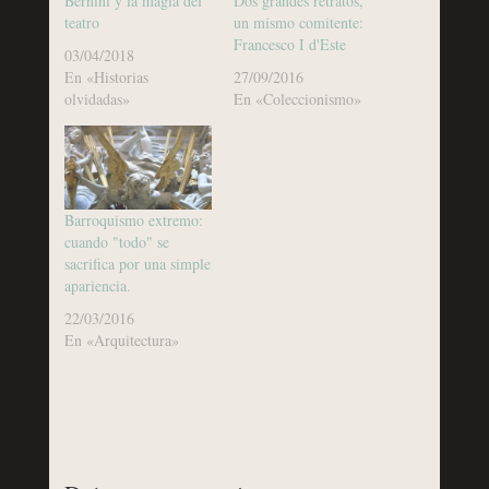
Bernini y la magia del
Dos grandes retratos,
teatro
un mismo comitente:
Francesco I d'Este
03/04/2018
En «Historias
27/09/2016
olvidadas»
En «Coleccionismo»
Barroquismo extremo:
cuando "todo" se
sacrifica por una simple
apariencia.
22/03/2016
En «Arquitectura»