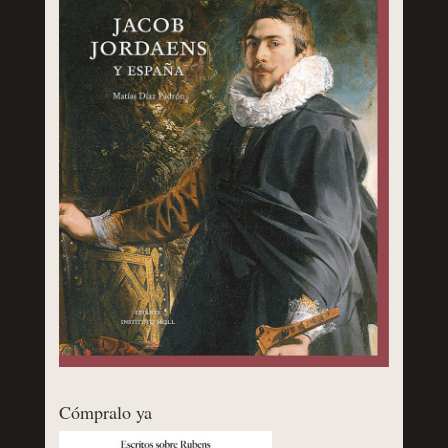
Cómpralo ya