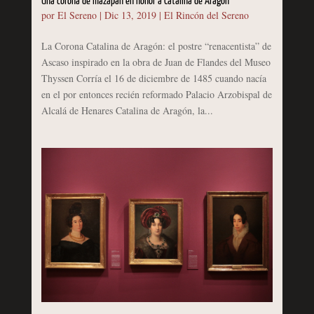
Una corona de mazapán en honor a Catalina de Aragón
por
El Sereno
|
Dic 13, 2019
|
El Rincón del Sereno
La Corona Catalina de Aragón: el postre “renacentista” de
Ascaso inspirado en la obra de Juan de Flandes del Museo
Thyssen Corría el 16 de diciembre de 1485 cuando nacía
en el por entonces recién reformado Palacio Arzobispal de
Alcalá de Henares Catalina de Aragón, la...