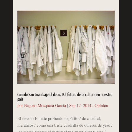
Cuando San Juan baje el dedo. Del futuro de la cultura en nuestro
país
por
Begoña Mosquera García
|
Sep 17, 2014
|
Opinión
El devoto En este profundo depósito / de catedral,
hieráticos / como una triste cuadrilla de obreros de yeso /
los santos esperan al restaurador / en un altar y otro /