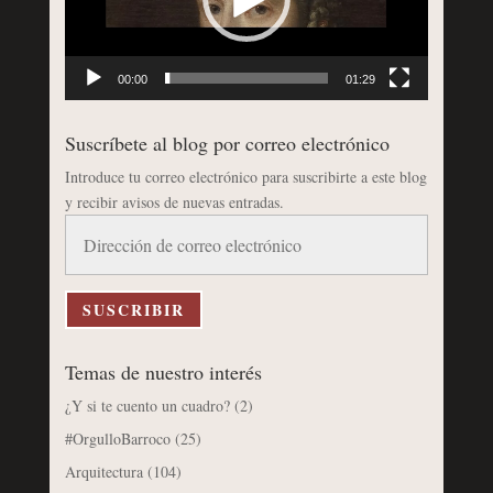
00:00
01:29
Suscríbete al blog por correo electrónico
Introduce tu correo electrónico para suscribirte a este blog
y recibir avisos de nuevas entradas.
Dirección
de
correo
electrónico
SUSCRIBIR
Temas de nuestro interés
¿Y si te cuento un cuadro?
(2)
#OrgulloBarroco
(25)
Arquitectura
(104)