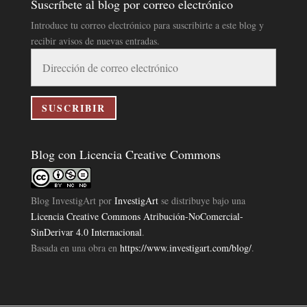
Suscríbete al blog por correo electrónico
Introduce tu correo electrónico para suscribirte a este blog y
recibir avisos de nuevas entradas.
Dirección
de
correo
electrónico
SUSCRIBIR
Blog con Licencia Creative Commons
Blog InvestigArt
por
InvestigArt
se distribuye bajo una
Licencia Creative Commons Atribución-NoComercial-
SinDerivar 4.0 Internacional
.
Basada en una obra en
https://www.investigart.com/blog/
.