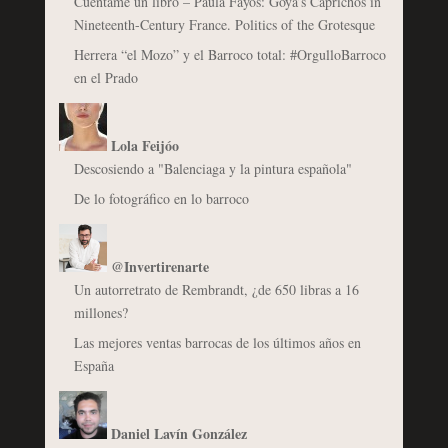
Cuéntame un libro – Paula Fayos: Goya’s Caprichos in
Nineteenth-Century France. Politics of the Grotesque
Herrera “el Mozo” y el Barroco total: #OrgulloBarroco
en el Prado
Lola Feijóo
Descosiendo a "Balenciaga y la pintura española"
De lo fotográfico en lo barroco
@Invertirenarte
Un autorretrato de Rembrandt, ¿de 650 libras a 16
millones?
Las mejores ventas barrocas de los últimos años en
España
Daniel Lavín González