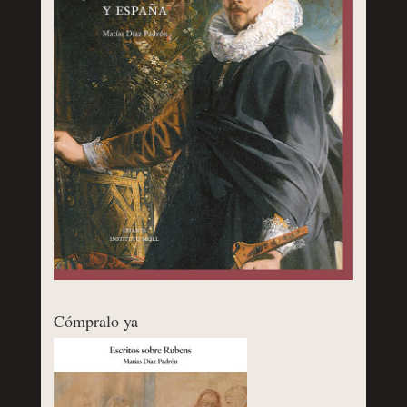
Cómpralo ya