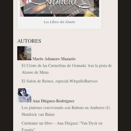
Los Libros del Abuelo
AUTORES
Mario Adanero Mazarío
El Cristo de las Carmelitas de Granada: tras la pista de
Alonso de Mena
El Salón de Reinos, especial #OrgulloBarroco
Ana Diéguez-Rodríguez
Los pintores conviviendo con Rubens en Amberes (I).
Hendrick van Balen
Cuéntame un libro – Ana Diéguez “Van Dyck en
España”