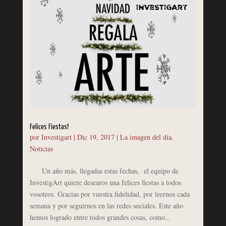
Felices Fiestas!
por
Investigart
|
Dic 19, 2017
|
La imagen del día
,
Noticias
Un año más, llegadas estas fechas, el equipo de
InvestigArt quiere desearos una felices fiestas a todos
vosotros. Gracias por vuestra fidelidad, por leernos cada
semana y por seguirnos en las redes sociales. Este año
hemos logrado entre todos grandes cosas, como...