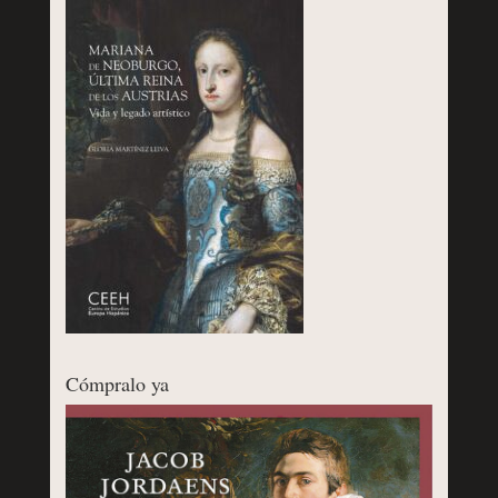
Cómpralo ya