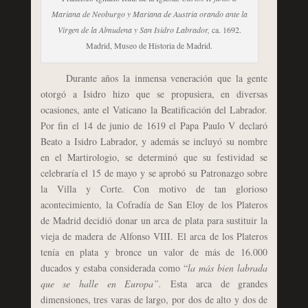
Mariana de Neoburgo y Mariana de Austria orando ante la
Virgen de la Almudena y San Isidro Labrador,
ca. 1692.
Madrid, Museo de Historia de Madrid.
Durante años la inmensa veneración que la gente
otorgó a Isidro hizo que se propusiera, en diversas
ocasiones, ante el Vaticano la Beatificación del Labrador.
Por fin el 14 de junio de 1619 el Papa Paulo V declaró
Beato a Isidro Labrador, y además se incluyó su nombre
en el Martirologio, se determinó que su festividad se
celebraría el 15 de mayo y se aprobó su Patronazgo sobre
la Villa y Corte. Con motivo de tan glorioso
acontecimiento, la Cofradía de San Eloy de los Plateros
de Madrid decidió donar un arca de plata para sustituir la
vieja de madera de Alfonso VIII. El arca de los Plateros
tenía en plata y bronce un valor de más de 16.000
ducados y estaba considerada como “
la más bien labrada
que se halle en Europa”.
Esta arca de grandes
dimensiones, tres varas de largo, por dos de alto y dos de