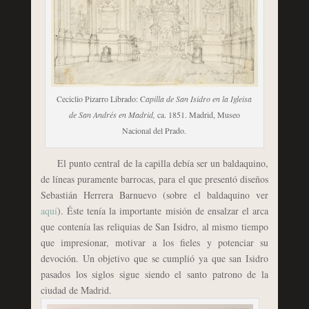
Ceciclio Pizarro Librado: C
apilla de San Isidro en la Igleisa
de San Andrés en Madrid,
ca. 1851. Madrid, Museo
Nacional del Prado.
El punto central de la capilla debía ser un baldaquino,
de líneas puramente barrocas, para el que presentó diseños
Sebastián Herrera Barnuevo (sobre el baldaquino ver
aquí
). Éste tenía la importante misión de ensalzar el arca
que contenía las reliquias de San Isidro, al mismo tiempo
que impresionar, motivar a los fieles y potenciar su
devoción. Un objetivo que se cumplió ya que san Isidro
pasados los siglos sigue siendo el santo patrono de la
ciudad de Madrid.