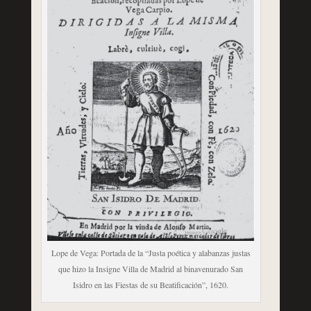
Lope de Vega: Portada de la “Justa poética y alabanzas justas
que hizo la Insigne Villa de Madrid al binavenurado San
Isidro en las Fiestas de su Beatificación”, 1620.