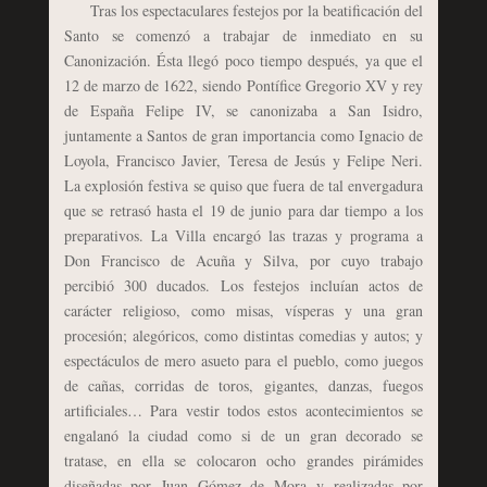
Tras los espectaculares festejos por la beatificación del
Santo se comenzó a trabajar de inmediato en su
Canonización. Ésta llegó poco tiempo después, ya que el
12 de marzo de 1622, siendo Pontífice Gregorio XV y rey
de España Felipe IV, se canonizaba a San Isidro,
juntamente a Santos de gran importancia como Ignacio de
Loyola, Francisco Javier, Teresa de Jesús y Felipe Neri.
La explosión festiva se quiso que fuera de tal envergadura
que se retrasó hasta el 19 de junio para dar tiempo a los
preparativos. La Villa encargó las trazas y programa a
Don Francisco de Acuña y Silva, por cuyo trabajo
percibió 300 ducados. Los festejos incluían actos de
carácter religioso, como misas, vísperas y una gran
procesión; alegóricos, como distintas comedias y autos; y
espectáculos de mero asueto para el pueblo, como juegos
de cañas, corridas de toros, gigantes, danzas, fuegos
artificiales… Para vestir todos estos acontecimientos se
engalanó la ciudad como si de un gran decorado se
tratase, en ella se colocaron ocho grandes pirámides
diseñadas por Juan Gómez de Mora y realizadas por