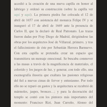
accedió a la creación de una nueva capilla en honor al
labriego y ordenó su construcción (sobre la capilla ver
aquí
y
aquí
). La primera piedra fue colocada el 12 de
abril de 1657 con asistencia del monarca Felipe IV y se
inauguró el 17 de abril de 1669 ante la presencia de
Carlos II, que la declaró de Real Patronato. Las trazas
fueron dadas por Fray Diego de Madrid, dirigiéndose las
obras por los arquitectos José de Villareal, primero, y tras
el fallecimiento de éste por Sebastián Herrera Barnuevo.
Con esta capilla se pretendía crear un espacio que
transmitiera un mensaje emocional. Se buscaba conmover
a las masas a través de la magnificencia de materiales, el
colorido y los juegos de luz, y generar, con todo ello, una
escenografía ilusoria que exaltara las pasiones religiosas
del fiel a nuevas cimas de fervor y entusiasmo. Por todo
ello no se reparó en gastos y la arquitectura se recubrió de
mármoles, jaspes, bronces…; y para la decoración del
templo se contó con los pintores más importantes del
momento: Francisco Rizi, Juan Carreño, Alonso del