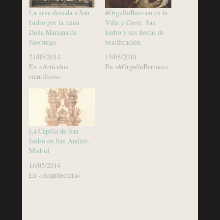
La urna donada a San
#OrgulloBarroco en la
Isidro por la reina
Villa y Corte. San
Doña Mariana de
Isidro y sus fiestas de
Neoburgo
beatificación.
21/05/2014
15/05/2019
En «Artículos
En «#OrgulloBarroco»
científicos»
La Capilla de San
Isidro en San Andrés,
Madrid
16/05/2014
En «Arquitectura»