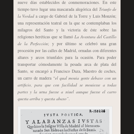
nueve días establecidos de conmemoraciones. En este
tiempo tuvo lugar una mascarada alegórica del
Triunfo de
la Verdad
a cargo de Gabriel de la Torre y Luis Monzón;
una representación teatral en la que se contemplaban los
milagros del Santo y la victoria de éste sobre las
religiones heréticas que se llamó
La Aventura del Castillo
de la Perfección
; y por último se celebró una gran
procesión por las calles de Madrid, ornadas con diferentes
altares y arcos triunfales para la ocasión. Para poder
transportar cómodamente la pesada arca de plata del
Santo, se encargó a Francisco Daza, Maestro de coches,
un carro de madera “
el qual mouia gente debaxo con un
artificio, para que con facilidad se mouiesse a todas
partes y la urna fuesse a niuel aunque fuesse el carro
questa arriba y questa abaxo”.