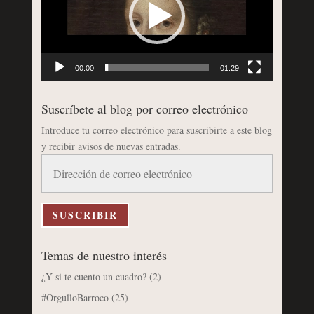
00:00
01:29
Suscríbete al blog por correo electrónico
Introduce tu correo electrónico para suscribirte a este blog
y recibir avisos de nuevas entradas.
Dirección
de
correo
electrónico
SUSCRIBIR
Temas de nuestro interés
¿Y si te cuento un cuadro?
(2)
#OrgulloBarroco
(25)