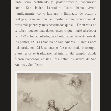
tarde sería beatificado y, posteriormente, canonizado
como San Isidro Labrador. Isidro había vivido
humildemente, como labriego y limpiador de pozos y
bodegas, pero siempre se mostró como bienhechor de
otros más pobres y más necesitados que él. De su vida no
se saben muchos más datos, excepto que murió alrededor
de 1172 y fue sepultado, en el soterramiento ordinario de
los pobres, en la Parroquia de San Andrés. Cuarenta años
más tarde, en 1212, su cuerpo fue encontrado incorrupto
y sus restos se trasladaron al interior del templo, donde
fueron colocados en una urna entre los altares de San
Andrés y San Pedro.