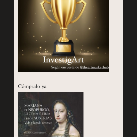
Cómpralo ya