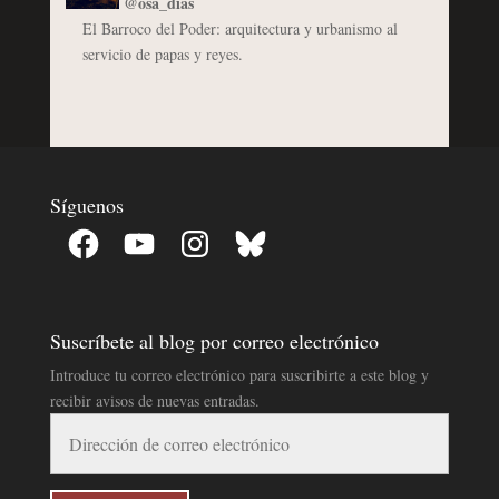
@osa_dias
El Barroco del Poder: arquitectura y urbanismo al
servicio de papas y reyes.
Síguenos
Facebook
YouTube
Instagram
Bluesky
Suscríbete al blog por correo electrónico
Introduce tu correo electrónico para suscribirte a este blog y
recibir avisos de nuevas entradas.
Dirección
de
correo