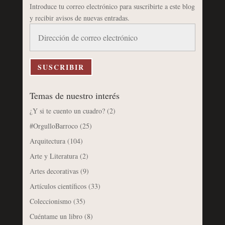
Introduce tu correo electrónico para suscribirte a este blog
y recibir avisos de nuevas entradas.
Dirección
de
correo
electrónico
SUSCRIBIR
Temas de nuestro interés
¿Y si te cuento un cuadro?
(2)
#OrgulloBarroco
(25)
Arquitectura
(104)
Arte y Literatura
(2)
Artes decorativas
(9)
Artículos científicos
(33)
Coleccionismo
(35)
Cuéntame un libro
(8)