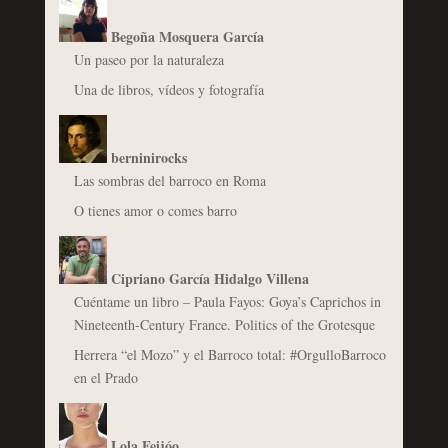
Begoña Mosquera García
Un paseo por la naturaleza
Una de libros, vídeos y fotografía
berninirocks
Las sombras del barroco en Roma
O tienes amor o comes barro
Cipriano García Hidalgo Villena
Cuéntame un libro – Paula Fayos: Goya’s Caprichos in
Nineteenth-Century France. Politics of the Grotesque
Herrera “el Mozo” y el Barroco total: #OrgulloBarroco
en el Prado
Lola Feijóo