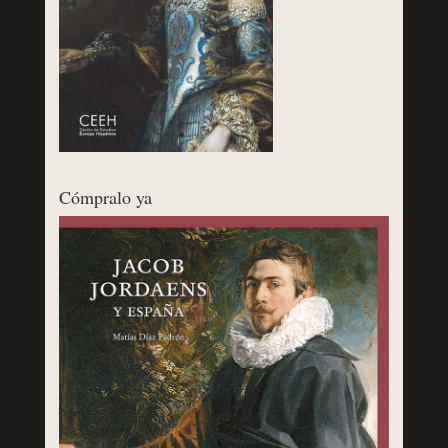
Cómpralo ya