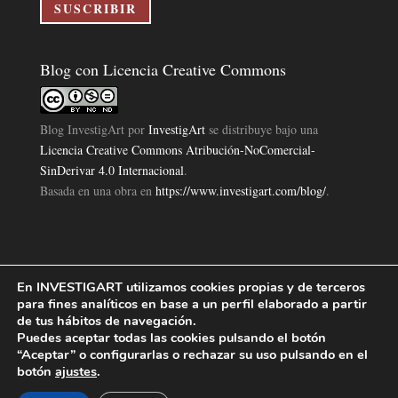
electrónico
SUSCRIBIR
Blog con Licencia Creative Commons
Blog InvestigArt
por
InvestigArt
se distribuye bajo una
Licencia Creative Commons Atribución-NoComercial-
SinDerivar 4.0 Internacional
.
Basada en una obra en
https://www.investigart.com/blog/
.
En INVESTIGART utilizamos cookies propias y de terceros
Política de Privacidad
Aviso Legal
Política de Cookies
|
|
|
para fines analíticos en base a un perfil elaborado a partir
Diseño Pagina Web 4U
Investigart Copyright © 2019. |
de tus hábitos de navegación.
Puedes aceptar todas las cookies pulsando el botón
“Aceptar” o configurarlas o rechazar su uso pulsando en el
botón
ajustes
.