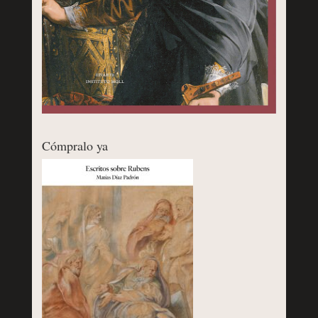
Cómpralo ya