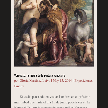
Veronese, la magia de la pintura veneciana
por
Gloria Martínez Leiva
|
May 15, 2014
|
Exposiciones
,
Pintura
Si estáis pensando en visitar Londres en el próximo
mes, sabed que hasta el día 15 de junio podéis ver en la
National Gallery la exposición monográfica Veronese.