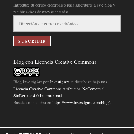
Introduce tu correo electrónico para suscribirte a este blog y
recibir avisos de nuevas entradas.
Dirección
de
correo
electrónico
SUSCRIBIR
Blog con Licencia Creative Commons
Blog InvestigArt
por
InvestigArt
se distribuye bajo una
Licencia Creative Commons Atribución-NoComercial-
SinDerivar 4.0 Internacional
.
Basada en una obra en
https://www.investigart.com/blog/
.