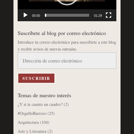
00:00
01:29
Suscríbete al blog por correo electrónico
Introduce tu correo electrónico para suscribirte a este blog
y recibir avisos de nuevas entradas.
Dirección
de
correo
electrónico
SUSCRIBIR
Temas de nuestro interés
¿Y si te cuento un cuadro?
(2)
#OrgulloBarroco
(25)
Arquitectura
(104)
Arte y Literatura
(2)