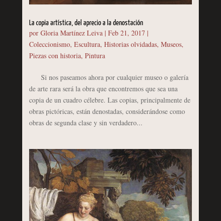
La copia artística, del aprecio a la denostación
por
Gloria Martínez Leiva
|
Feb 21, 2017
|
Coleccionismo
,
Escultura
,
Historias olvidadas
,
Museos
,
Piezas con historia
,
Pintura
Si nos paseamos ahora por cualquier museo o galería
de arte rara será la obra que encontremos que sea una
copia de un cuadro célebre. Las copias, principalmente de
obras pictóricas, están denostadas, considerándose como
obras de segunda clase y sin verdadero...