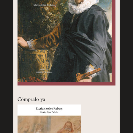
Cómpralo ya