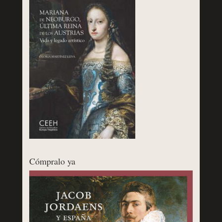
Cómpralo ya