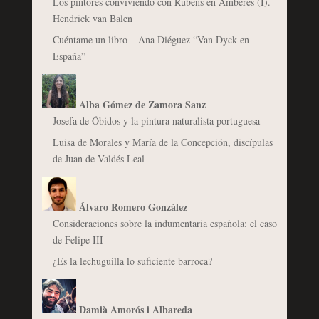
Los pintores conviviendo con Rubens en Amberes (I).
Hendrick van Balen
Cuéntame un libro – Ana Diéguez “Van Dyck en
España”
Alba Gómez de Zamora Sanz
Josefa de Óbidos y la pintura naturalista portuguesa
Luisa de Morales y María de la Concepción, discípulas
de Juan de Valdés Leal
Álvaro Romero González
Consideraciones sobre la indumentaria española: el caso
de Felipe III
¿Es la lechuguilla lo suficiente barroca?
Damià Amorós i Albareda