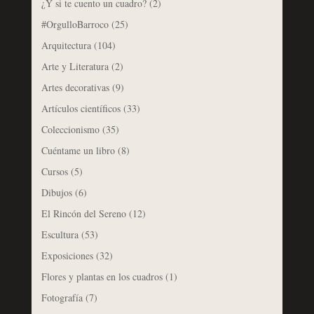
¿Y si te cuento un cuadro?
(2)
#OrgulloBarroco
(25)
Arquitectura
(104)
Arte y Literatura
(2)
Artes decorativas
(9)
Artículos científicos
(33)
Coleccionismo
(35)
Cuéntame un libro
(8)
Cursos
(5)
Dibujos
(6)
El Rincón del Sereno
(12)
Escultura
(53)
Exposiciones
(32)
Flores y plantas en los cuadros
(1)
Fotografía
(7)