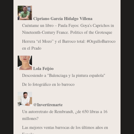
Cipriano García Hidalgo Villena
Cuéntame un libro – Paula Fayos: Goya’s Caprichos in
Nineteenth-Century France. Politics of the Grotesque
Herrera “el Mozo” y el Barroco total: #OrgulloBarroco
en el Prado
Lola Feijóo
Descosiendo a "Balenciaga y la pintura española"
De lo fotográfico en lo barroco
@Invertirenarte
Un autorretrato de Rembrandt, ¿de 650 libras a 16
millones?
Las mejores ventas barrocas de los últimos años en