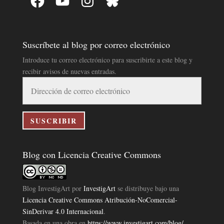
Suscríbete al blog por correo electrónico
Introduce tu correo electrónico para suscribirte a este blog y
recibir avisos de nuevas entradas.
Dirección
de
correo
electrónico
SUSCRIBIR
Blog con Licencia Creative Commons
Blog InvestigArt
por
InvestigArt
se distribuye bajo una
Licencia Creative Commons Atribución-NoComercial-
SinDerivar 4.0 Internacional
.
Basada en una obra en
https://www.investigart.com/blog/
.