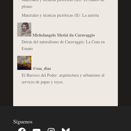
plomo
Materiales y técnicas pictóricas (II): La azurita
Michelangelo Merisi da Caravaggio
Detrás del naturalismo de Caravaggio: La Cena en
Emaús
@osa_dias
El Barroco del Poder: arquitectura y urbanismo al
servicio de papas y reyes.
Síguenos
Facebook
YouTube
Instagram
Bluesky