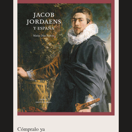
Cómpralo ya