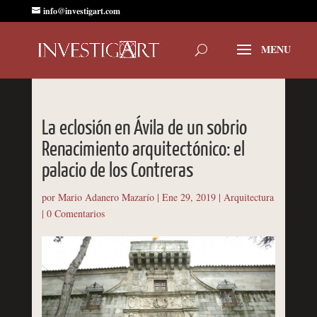
info@investigart.com
La eclosión en Ávila de un sobrio
Renacimiento arquitectónico: el
palacio de los Contreras
por
Mario Adanero Mazarío
|
Ene 29, 2019
|
Arquitectura
|
0 Comentarios