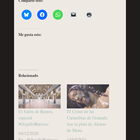
Comparte esto:
Me gusta esto:
Relacionado
El Salón de Reinos,
El Cristo de las
especial
Carmelitas de Granada:
#OrgulloBarroco
tras la pista de Alonso
de Mena
04/12/2020
En «#OrgulloBarroco»
13/04/2021