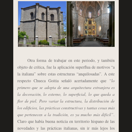
Otra forma de trabajar en este periodo, y también
objeto de crítica, fue la aplicación superflua de motivos “a
la italiana” sobre estas estructuras “anquilosadas”. A este
respecto Chueca Goitia señaló acertadamente que
“lo
primero que se adopta de una arquitectura extranjera es
la decoración, lo externo, lo superficial, lo que queda a
flor de piel. Pero variar la estructura, la distribución de
los edificios, las prácticas constructivas y tantas cosas más
que pertenecen a la tradición, es ya mucho más difícil”
.
Claro que había buena noticia en territorio hispano de las
novedades y las prácticas italianas, sin ir más lejos los