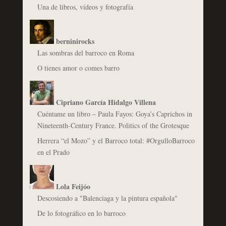
Una de libros, vídeos y fotografía
berninirocks
Las sombras del barroco en Roma
O tienes amor o comes barro
Cipriano García Hidalgo Villena
Cuéntame un libro – Paula Fayos: Goya’s Caprichos in
Nineteenth-Century France. Politics of the Grotesque
Herrera “el Mozo” y el Barroco total: #OrgulloBarroco
en el Prado
Lola Feijóo
Descosiendo a "Balenciaga y la pintura española"
De lo fotográfico en lo barroco