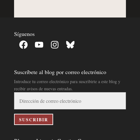
Síguenos
Facebook
YouTube
Instagram
Bluesky
Suscríbete al blog por correo electrónico
Introduce tu correo electrónico para suscribirte a este blog y
recibir avisos de nuevas entradas.
Dirección
de
correo
electrónico
SUSCRIBIR