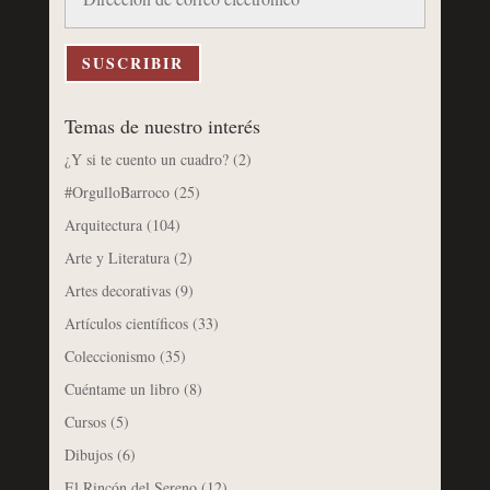
de
correo
electrónico
SUSCRIBIR
Temas de nuestro interés
¿Y si te cuento un cuadro?
(2)
#OrgulloBarroco
(25)
Arquitectura
(104)
Arte y Literatura
(2)
Artes decorativas
(9)
Artículos científicos
(33)
Coleccionismo
(35)
Cuéntame un libro
(8)
Cursos
(5)
Dibujos
(6)
El Rincón del Sereno
(12)