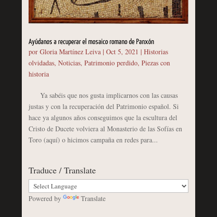
Ayúdanos a recuperar el mosaico romano de Panxón
por
Gloria Martínez Leiva
|
Oct 5, 2021
|
Historias
olvidadas
,
Noticias
,
Patrimonio perdido
,
Piezas con
historia
Ya sabéis que nos gusta implicarnos con las causas
justas y con la recuperación del Patrimonio español. Si
hace ya algunos años conseguimos que la escultura del
Cristo de Ducete volviera al Monasterio de las Sofías en
Toro (aquí) o hicimos campaña en redes para...
Traduce / Translate
Powered by
Translate