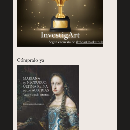
Cómpralo ya