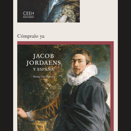
Cómpralo ya