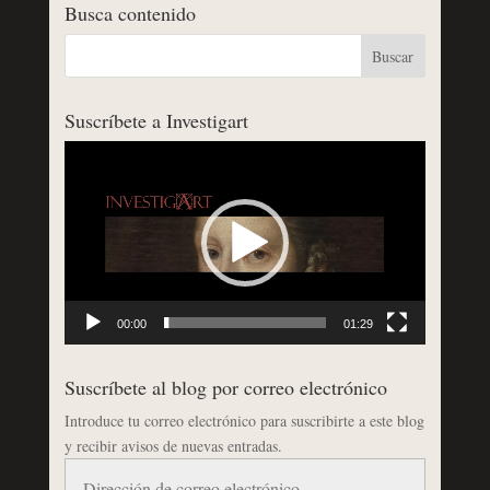
Busca contenido
Suscríbete a Investigart
Reproductor
de
vídeo
00:00
01:29
Suscríbete al blog por correo electrónico
Introduce tu correo electrónico para suscribirte a este blog
y recibir avisos de nuevas entradas.
Dirección