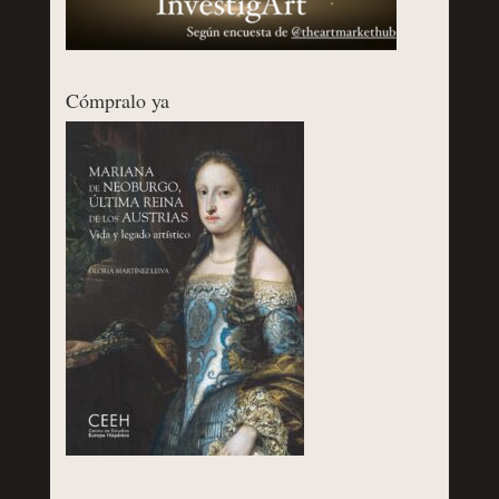
Cómpralo ya