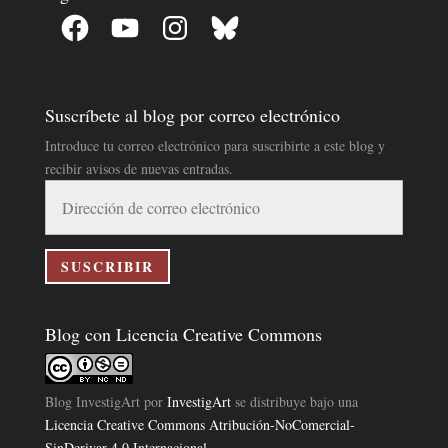
Facebook
YouTube
Instagram
Bluesky
Suscríbete al blog por correo electrónico
Introduce tu correo electrónico para suscribirte a este blog y
recibir avisos de nuevas entradas.
Dirección
de
correo
electrónico
SUSCRIBIR
Blog con Licencia Creative Commons
Blog InvestigArt
por
InvestigArt
se distribuye bajo una
Licencia Creative Commons Atribución-NoComercial-
SinDerivar 4.0 Internacional
.