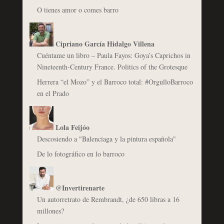
O tienes amor o comes barro
Cipriano García Hidalgo Villena
Cuéntame un libro – Paula Fayos: Goya’s Caprichos in
Nineteenth-Century France. Politics of the Grotesque
Herrera “el Mozo” y el Barroco total: #OrgulloBarroco
en el Prado
Lola Feijóo
Descosiendo a "Balenciaga y la pintura española"
De lo fotográfico en lo barroco
@Invertirenarte
Un autorretrato de Rembrandt, ¿de 650 libras a 16
millones?