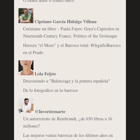
O tienes amor o comes barro
Cipriano García Hidalgo Villena
Cuéntame un libro – Paula Fayos: Goya’s Caprichos in
Nineteenth-Century France. Politics of the Grotesque
Herrera “el Mozo” y el Barroco total: #OrgulloBarroco
en el Prado
Lola Feijóo
Descosiendo a "Balenciaga y la pintura española"
De lo fotográfico en lo barroco
@Invertirenarte
Un autorretrato de Rembrandt, ¿de 650 libras a 16
millones?
Las mejores ventas barrocas de los últimos años en