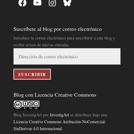
Suscríbete al blog por correo electrónico
Introduce tu correo electrónico para suscribirte a este blog y
recibir avisos de nuevas entradas.
Dirección
de
correo
electrónico
SUSCRIBIR
Blog con Licencia Creative Commons
Blog InvestigArt
por
InvestigArt
se distribuye bajo una
Licencia Creative Commons Atribución-NoComercial-
SinDerivar 4.0 Internacional
.