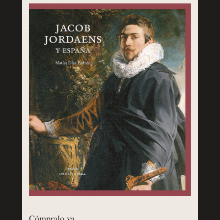
Cómpralo ya