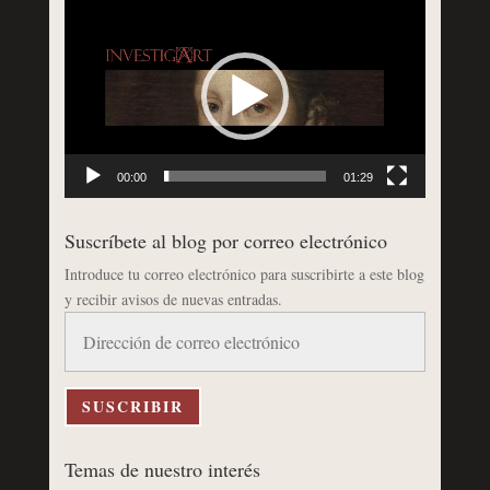
Reproductor
de
vídeo
00:00
01:29
Suscríbete al blog por correo electrónico
Introduce tu correo electrónico para suscribirte a este blog
y recibir avisos de nuevas entradas.
Dirección
de
correo
electrónico
SUSCRIBIR
Temas de nuestro interés