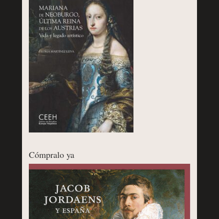
Cómpralo ya