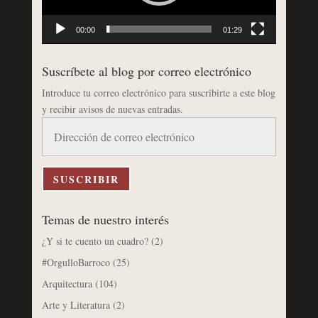
00:00
01:29
Suscríbete al blog por correo electrónico
Introduce tu correo electrónico para suscribirte a este blog
y recibir avisos de nuevas entradas.
Dirección
de
correo
electrónico
SUSCRIBIR
Temas de nuestro interés
¿Y si te cuento un cuadro?
(2)
#OrgulloBarroco
(25)
Arquitectura
(104)
Arte y Literatura
(2)