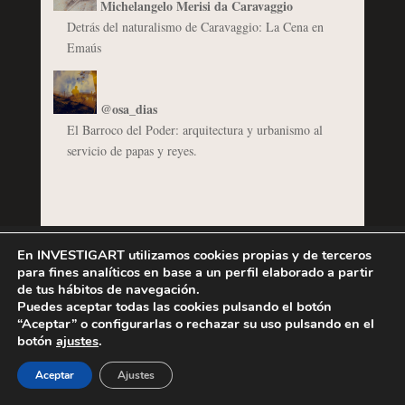
Michelangelo Merisi da Caravaggio
Detrás del naturalismo de Caravaggio: La Cena en
Emaús
@osa_dias
El Barroco del Poder: arquitectura y urbanismo al
servicio de papas y reyes.
En INVESTIGART utilizamos cookies propias y de terceros
Síguenos
para fines analíticos en base a un perfil elaborado a partir
de tus hábitos de navegación.
Facebook
YouTube
Instagram
Bluesky
Puedes aceptar todas las cookies pulsando el botón
“Aceptar” o configurarlas o rechazar su uso pulsando en el
botón
ajustes
.
Aceptar
Ajustes
Suscríbete al blog por correo electrónico