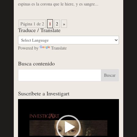
espinas es la corona que le hiere, y es sangre...
1
Página 1 de 2
2
»
Traduce / Translate
Powered by
Translate
Busca contenido
Suscríbete a Investigart
Reproductor
de
vídeo