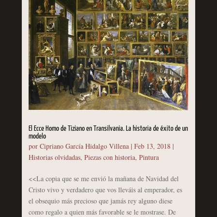
El Ecce Homo de Tiziano en Transilvania. La historia de éxito de un
modelo
por
Cipriano García Hidalgo Villena
|
Feb 13, 2018
|
Historias olvidadas
,
Piezas con historia
,
Pintura
<<La copia que se me envió la mañana de Navidad del
Cristo vivo y verdadero que vos lleváis al emperador, es
el obsequio más precioso que jamás rey alguno diese
como regalo a quien más favorable se le mostrase. De