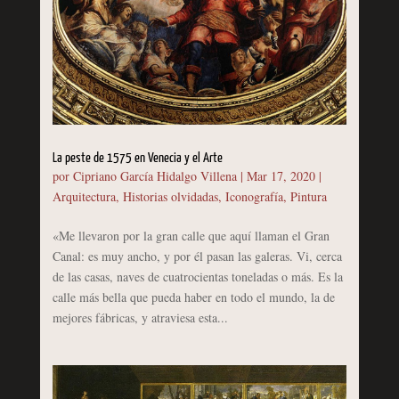
La peste de 1575 en Venecia y el Arte
por
Cipriano García Hidalgo Villena
|
Mar 17, 2020
|
Arquitectura
,
Historias olvidadas
,
Iconografía
,
Pintura
«Me llevaron por la gran calle que aquí llaman el Gran
Canal: es muy ancho, y por él pasan las galeras. Vi, cerca
de las casas, naves de cuatrocientas toneladas o más. Es la
calle más bella que pueda haber en todo el mundo, la de
mejores fábricas, y atraviesa esta...