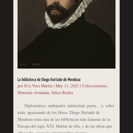
La biblioteca de Diego Hurtado de Mendoza
por
Eva Vera Martín
|
May 11, 2021
|
Coleccionismo
,
Historias olvidadas
,
Sitios Reales
Diplomático, embajador, intelectual, poeta… y, sobre
todo, apasionado de los libros. Diego Hurtado de
Mendoza tenía una de las bibliotecas más famosas de la
Europa del siglo XVI. Hablar de ella, y de las obras que
albergaba, ocuparía interminables páginas....