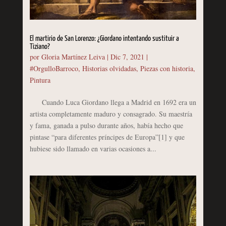
El martirio de San Lorenzo: ¿Giordano intentando sustituir a
Tiziano?
por
Gloria Martínez Leiva
|
Dic 7, 2021
|
#OrgulloBarroco
,
Historias olvidadas
,
Piezas con historia
,
Pintura
Cuando Luca Giordano llega a Madrid en 1692 era un
artista completamente maduro y consagrado. Su maestría
y fama, ganada a pulso durante años, había hecho que
pintase “para diferentes príncipes de Europa”[1] y que
hubiese sido llamado en varias ocasiones a...