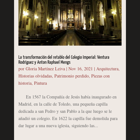
La transformación del retablo del Colegio Imperial: Ventura
Rodríguez y Anton Raphael Mengs
por
Gloria Martínez Leiva
|
Nov 16, 2021
|
Arquitectura
,
Historias olvidadas
,
Patrimonio perdido
,
Piezas con
historia
,
Pintura
En 1567 la Compañía de Jesús había inaugurado en
Madrid, en la calle de Toledo, una pequeña capilla
dedicada a san Pedro y san Pablo a la que luego se le
añadió un colegio. En 1622 la capilla fue demolida para
dar lugar a una nueva iglesia, siguiendo las...