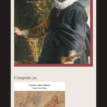
Cómpralo ya