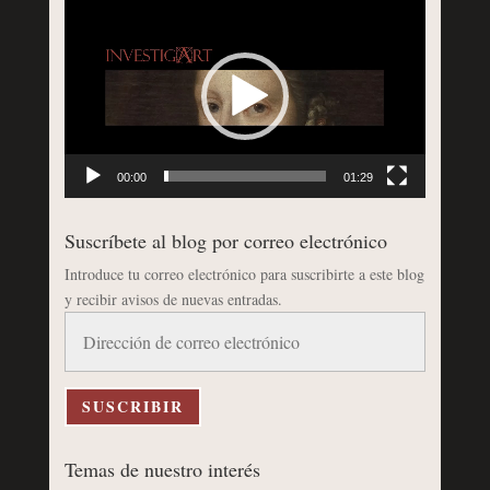
Reproductor
de
vídeo
00:00
01:29
Suscríbete al blog por correo electrónico
Introduce tu correo electrónico para suscribirte a este blog
y recibir avisos de nuevas entradas.
Dirección
de
correo
electrónico
SUSCRIBIR
Temas de nuestro interés