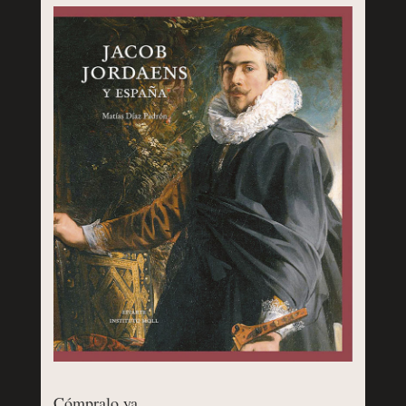
Cómpralo ya