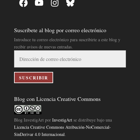
Suscríbete al blog por correo electrónico
Introduce tu correo electrónico para suscribirte a este blog y
recibir avisos de nuevas entradas.
Dirección
de
correo
electrónico
SUSCRIBIR
Blog con Licencia Creative Commons
Blog InvestigArt
por
InvestigArt
se distribuye bajo una
Licencia Creative Commons Atribución-NoComercial-
SinDerivar 4.0 Internacional
.