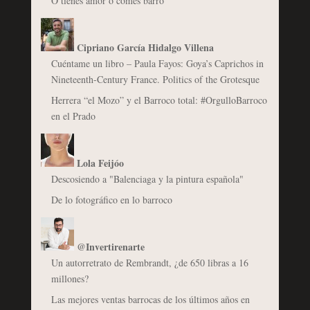
O tienes amor o comes barro
Cipriano García Hidalgo Villena
Cuéntame un libro – Paula Fayos: Goya’s Caprichos in
Nineteenth-Century France. Politics of the Grotesque
Herrera “el Mozo” y el Barroco total: #OrgulloBarroco
en el Prado
Lola Feijóo
Descosiendo a "Balenciaga y la pintura española"
De lo fotográfico en lo barroco
@Invertirenarte
Un autorretrato de Rembrandt, ¿de 650 libras a 16
millones?
Las mejores ventas barrocas de los últimos años en