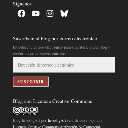
Síguenos
Facebook
YouTube
Instagram
Bluesky
Suscríbete al blog por correo electrónico
Introduce tu correo electrónico para suscribirte a este blog y
recibir avisos de nuevas entradas.
Dirección
de
correo
electrónico
SUSCRIBIR
Blog con Licencia Creative Commons
Blog InvestigArt
por
InvestigArt
se distribuye bajo una
Licencia Creative Commons Atribución-NoComercial-