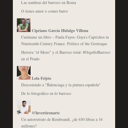
Las sombras del barroco en Roma
O tienes amor o comes barro
Cipriano García Hidalgo Villena
Cuéntame un libro – Paula Fayos: Goya’s Caprichos in
Nineteenth-Century France. Politics of the Grotesque
Herrera “el Mozo” y el Barroco total: #OrgulloBarroco
en el Prado
Lola Feijóo
Descosiendo a "Balenciaga y la pintura española"
De lo fotográfico en lo barroco
@Invertirenarte
Un autorretrato de Rembrandt, ¿de 650 libras a 16
millones?