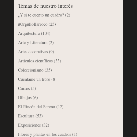
Temas de nuestro interés
¿Y si te cuento un cuadro?
(2)
#OrgulloBarroco
(25)
Arquitectura
(104)
Arte y Literatura
(2)
Artes decorativas
(9)
Artículos científicos
(33)
Coleccionismo
(35)
Cuéntame un libro
(8)
Cursos
(5)
Dibujos
(6)
El Rincón del Sereno
(12)
Escultura
(53)
Exposiciones
(32)
Flores y plantas en los cuadros
(1)