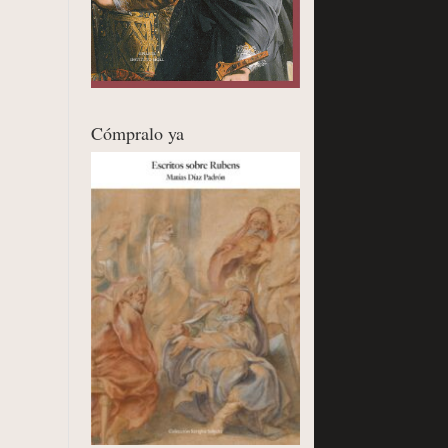
Cómpralo ya