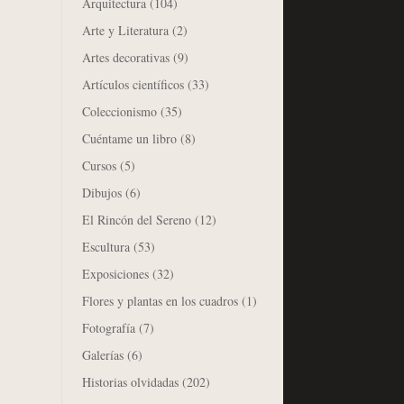
Arquitectura
(104)
Arte y Literatura
(2)
Artes decorativas
(9)
Artículos científicos
(33)
Coleccionismo
(35)
Cuéntame un libro
(8)
Cursos
(5)
Dibujos
(6)
El Rincón del Sereno
(12)
Escultura
(53)
Exposiciones
(32)
Flores y plantas en los cuadros
(1)
Fotografía
(7)
Galerías
(6)
Historias olvidadas
(202)