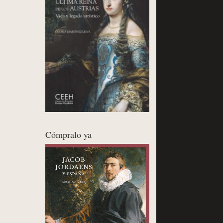
Cómpralo ya