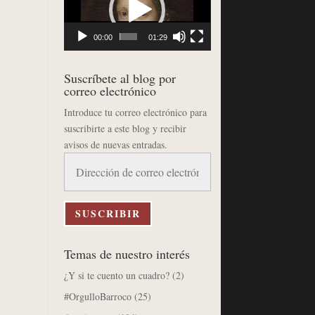
vídeo
00:00
01:29
Suscríbete al blog por
correo electrónico
Introduce tu correo electrónico para
suscribirte a este blog y recibir
avisos de nuevas entradas.
Dirección
de
correo
electrónico
SUSCRIBIR
Temas de nuestro interés
¿Y si te cuento un cuadro?
(2)
#OrgulloBarroco
(25)