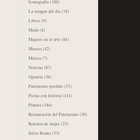
Iconografía
(100)
La imagen del día
(18)
Libros
(9)
Moda
(4)
Mujeres en el arte
(44)
Museos
(42)
Música
(7)
Noticias
(87)
Opinión
(36)
Patrimonio perdido
(53)
Piezas con historia
(141)
Pintura
(184)
Restauración del Patrimonio
(30)
Retratos de mujer
(23)
Sitios Reales
(53)