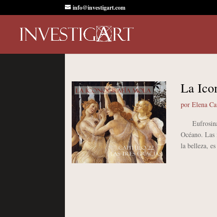
info@investigart.com
La Ico
por
Elena C
Eufrosina, T
Océano. Las m
la belleza, e