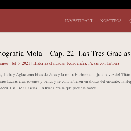
INVESTIGART
NOSOTROS
nografía Mola – Cap. 22: Las Tres Gracias
ampos
|
Jul 6, 2021
|
Historias olvidadas
,
Iconografía
,
Piezas con historia
alia y Áglae eran hijas de Zeus y la ninfa Eurinome, hija a su vez del Titán
uchachas eran jóvenes y bellas y se conviritieron en diosas del encanto, la ale
s decir Las Tres Gracias. La tríada era la que presidía todos...