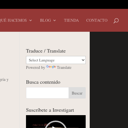
QUÉ HACEMOS
BLOG
TIENDA
CONTACTO
Traduce / Translate
Powered by
Translate
gría y
Busca contenido
Suscríbete a Investigart
Reproductor
de