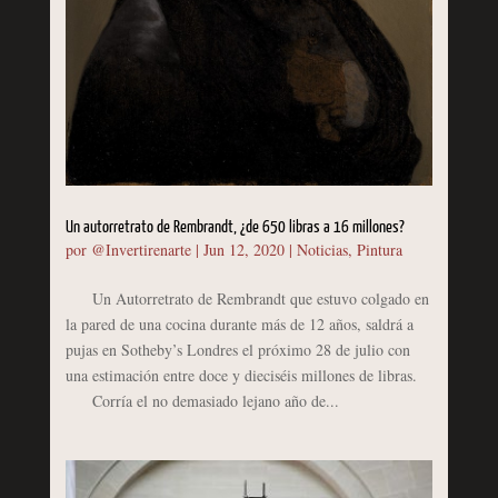
Un autorretrato de Rembrandt, ¿de 650 libras a 16 millones?
por
@Invertirenarte
|
Jun 12, 2020
|
Noticias
,
Pintura
Un Autorretrato de Rembrandt que estuvo colgado en
la pared de una cocina durante más de 12 años, saldrá a
pujas en Sotheby’s Londres el próximo 28 de julio con
una estimación entre doce y dieciséis millones de libras.
Corría el no demasiado lejano año de...