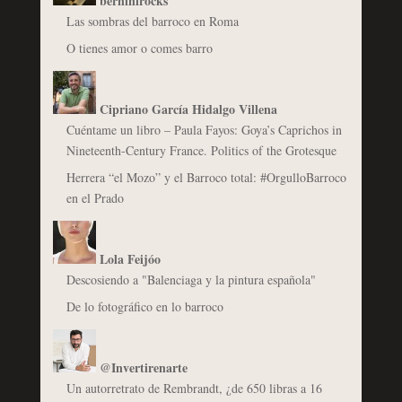
berninirocks
Las sombras del barroco en Roma
O tienes amor o comes barro
Cipriano García Hidalgo Villena
Cuéntame un libro – Paula Fayos: Goya’s Caprichos in
Nineteenth-Century France. Politics of the Grotesque
Herrera “el Mozo” y el Barroco total: #OrgulloBarroco
en el Prado
Lola Feijóo
Descosiendo a "Balenciaga y la pintura española"
De lo fotográfico en lo barroco
@Invertirenarte
Un autorretrato de Rembrandt, ¿de 650 libras a 16