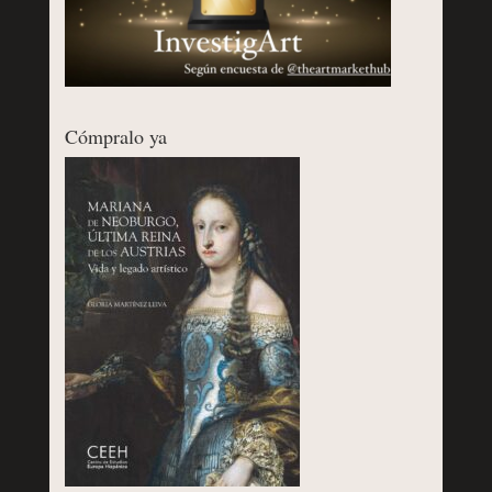
Cómpralo ya