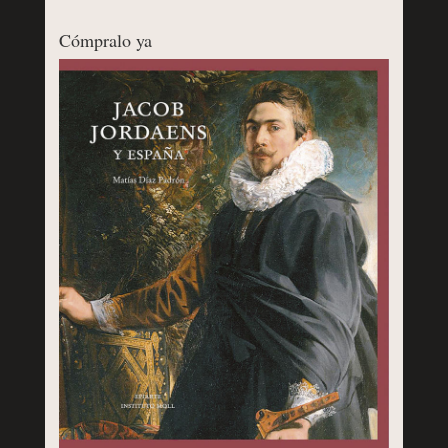
Cómpralo ya