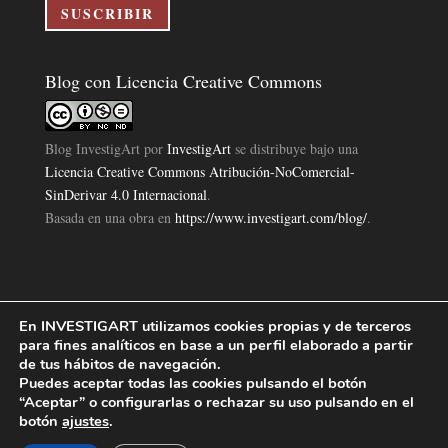
electrónico
SUSCRIBIR
Blog con Licencia Creative Commons
Blog InvestigArt
por
InvestigArt
se distribuye bajo una
Licencia Creative Commons Atribución-NoComercial-
SinDerivar 4.0 Internacional
.
Basada en una obra en
https://www.investigart.com/blog/
.
En INVESTIGART utilizamos cookies propias y de terceros
Política de Privacidad
Aviso Legal
Política de Cookies
|
|
|
para fines analíticos en base a un perfil elaborado a partir
Diseño Pagina Web 4U
Investigart Copyright © 2019. |
de tus hábitos de navegación.
Puedes aceptar todas las cookies pulsando el botón
“Aceptar” o configurarlas o rechazar su uso pulsando en el
botón
ajustes
.