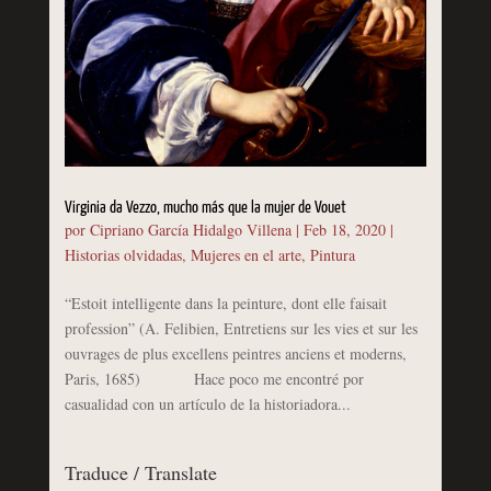
Virginia da Vezzo, mucho más que la mujer de Vouet
por
Cipriano García Hidalgo Villena
|
Feb 18, 2020
|
Historias olvidadas
,
Mujeres en el arte
,
Pintura
“Estoit intelligente dans la peinture, dont elle faisait
profession” (A. Felibien, Entretiens sur les vies et sur les
ouvrages de plus excellens peintres anciens et moderns,
Paris, 1685) Hace poco me encontré por
casualidad con un artículo de la historiadora...
Traduce / Translate