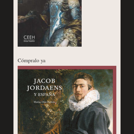
Cómpralo ya