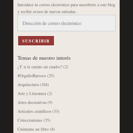
Introduce tu correo electrónico para suscribirte a este blog
y recibir avisos de nuevas entradas.
Dirección
de
correo
electrónico
SUSCRIBIR
Temas de nuestro interés
¿Y si te cuento un cuadro?
(2)
#OrgulloBarroco
(25)
Arquitectura
(104)
Arte y Literatura
(2)
Artes decorativas
(9)
Artículos científicos
(33)
Coleccionismo
(35)
Cuéntame un libro
(8)