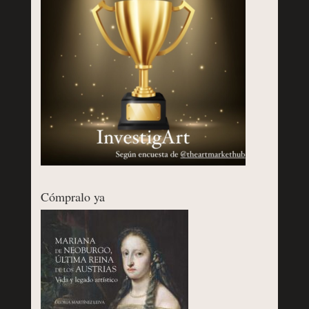
Cómpralo ya