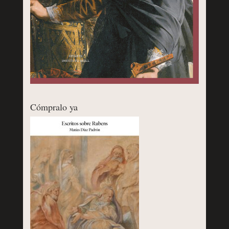
Cómpralo ya