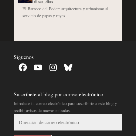
@osa_dias
El Barroco del Poder: arquitectura y urbanismo al
servicio de papas y reyes.
Síguenos
Facebook
YouTube
Instagram
Bluesky
Suscríbete al blog por correo electrónico
Introduce tu correo electrónico para suscribirte a este blog y
recibir avisos de nuevas entradas.
Dirección
de
correo