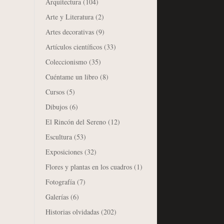
Arquitectura
(104)
Arte y Literatura
(2)
Artes decorativas
(9)
Artículos científicos
(33)
Coleccionismo
(35)
Cuéntame un libro
(8)
Cursos
(5)
Dibujos
(6)
El Rincón del Sereno
(12)
Escultura
(53)
Exposiciones
(32)
Flores y plantas en los cuadros
(1)
Fotografía
(7)
Galerías
(6)
Historias olvidadas
(202)