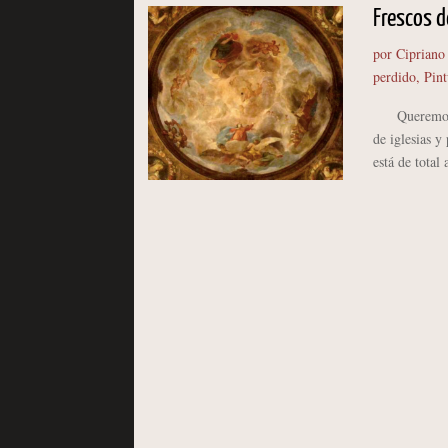
Frescos d
por
Cipriano
perdido
,
Pint
Queremos hoy
de iglesias y
está de total 