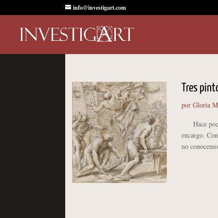
info@investigart.com
Tres pint
por
Gloria M
Hace poco tu
encargo. Con
no conocemos 