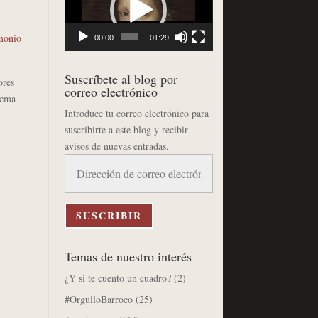
vídeo
monio
00:00
01:29
Suscríbete al blog por
ores
correo electrónico
tema
Introduce tu correo electrónico para
suscribirte a este blog y recibir
avisos de nuevas entradas.
Dirección
de
correo
electrónico
SUSCRIBIR
Temas de nuestro interés
¿Y si te cuento un cuadro?
(2)
#OrgulloBarroco
(25)