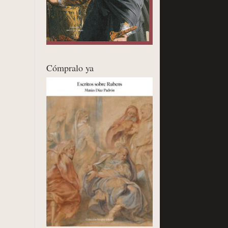
Cómpralo ya