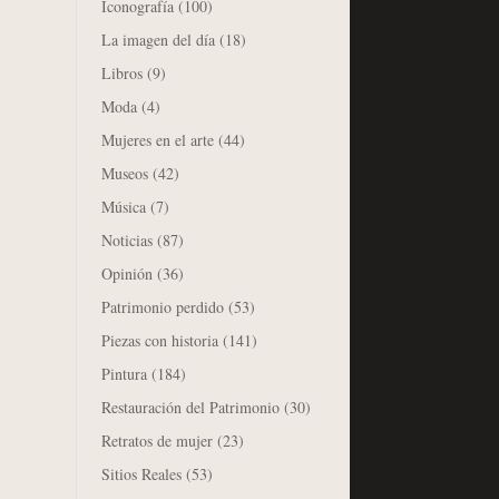
Iconografía
(100)
La imagen del día
(18)
Libros
(9)
Moda
(4)
Mujeres en el arte
(44)
Museos
(42)
Música
(7)
Noticias
(87)
Opinión
(36)
Patrimonio perdido
(53)
Piezas con historia
(141)
Pintura
(184)
Restauración del Patrimonio
(30)
Retratos de mujer
(23)
Sitios Reales
(53)