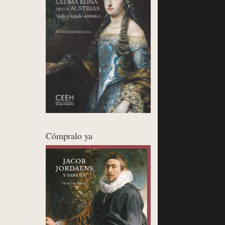
Cómpralo ya