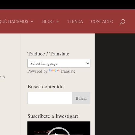
QUÉ HACEMOS
BLOG
TIENDA
CONTACTO
Traduce / Translate
Powered by
Translate
nio
Busca contenido
Suscríbete a Investigart
Reproductor
de