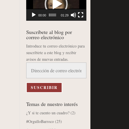
vídeo
00:00
01:29
Suscríbete al blog por
correo electrónico
Introduce tu correo electrónico para
suscribirte a este blog y recibir
avisos de nuevas entradas.
Dirección
de
correo
electrónico
SUSCRIBIR
Temas de nuestro interés
¿Y si te cuento un cuadro?
(2)
#OrgulloBarroco
(25)