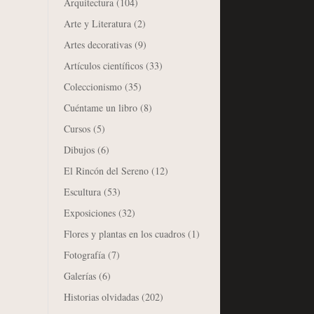
Arquitectura
(104)
Arte y Literatura
(2)
Artes decorativas
(9)
Artículos científicos
(33)
Coleccionismo
(35)
Cuéntame un libro
(8)
Cursos
(5)
Dibujos
(6)
El Rincón del Sereno
(12)
Escultura
(53)
Exposiciones
(32)
Flores y plantas en los cuadros
(1)
Fotografía
(7)
Galerías
(6)
Historias olvidadas
(202)