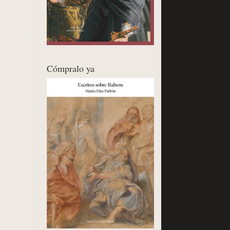
Cómpralo ya