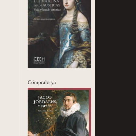
Cómpralo ya