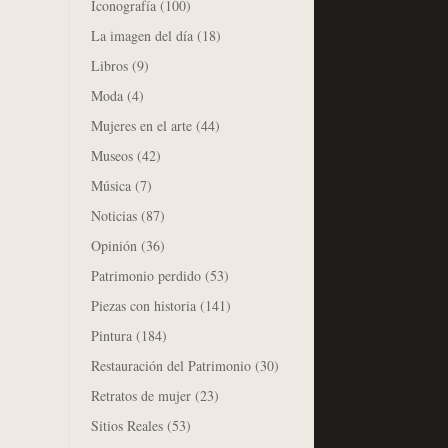
Iconografía
(100)
La imagen del día
(18)
Libros
(9)
Moda
(4)
Mujeres en el arte
(44)
Museos
(42)
Música
(7)
Noticias
(87)
Opinión
(36)
Patrimonio perdido
(53)
Piezas con historia
(141)
Pintura
(184)
Restauración del Patrimonio
(30)
Retratos de mujer
(23)
Sitios Reales
(53)