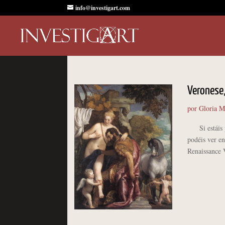
info@investigart.com
Veronese,
por
Gloria M
Si estáis pe
podéis ver e
Renaissance V