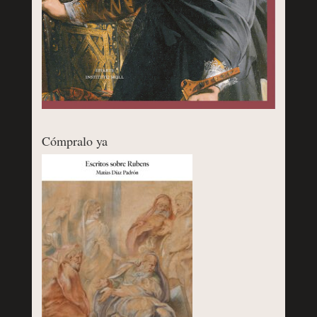
Cómpralo ya