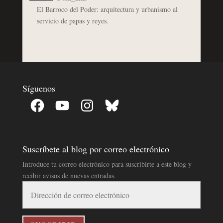
El Barroco del Poder: arquitectura y urbanismo al
servicio de papas y reyes.
Síguenos
Facebook
YouTube
Instagram
Bluesky
Suscríbete al blog por correo electrónico
Introduce tu correo electrónico para suscribirte a este blog y
recibir avisos de nuevas entradas.
Dirección
de
correo
electrónico