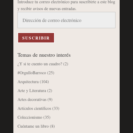
Introduce tu correo electrónico para suscribirte a este blog
y recibir avisos de nuevas entradas.
Dirección
de
correo
electrónico
SUSCRIBIR
Temas de nuestro interés
¿Y si te cuento un cuadro?
(2)
#OrgulloBarroco
(25)
Arquitectura
(104)
Arte y Literatura
(2)
Artes decorativas
(9)
Artículos científicos
(33)
Coleccionismo
(35)
Cuéntame un libro
(8)