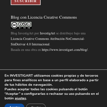
SUSCRIBIR
Blog con Licencia Creative Commons
Blog InvestigArt
por
InvestigArt
se distribuye bajo una
Licencia Creative Commons Atribución-NoComercial-
SinDerivar 4.0 Internacional
.
Basada en una obra en
https://www.investigart.com/blog/
.
En INVESTIGART utilizamos cookies propias y de terceros
Política de Privacidad
Aviso Legal
Política de Cookies
|
|
|
para fines analíticos en base a un perfil elaborado a partir
Diseño Pagina Web 4U
Investigart Copyright © 2019. |
de tus hábitos de navegación.
Puedes aceptar todas las cookies pulsando el botón
“Aceptar” o configurarlas o rechazar su uso pulsando en el
botón
ajustes
.