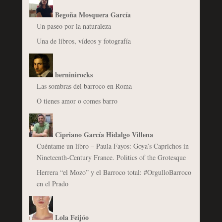
Begoña Mosquera García
Un paseo por la naturaleza
Una de libros, vídeos y fotografía
berninirocks
Las sombras del barroco en Roma
O tienes amor o comes barro
Cipriano García Hidalgo Villena
Cuéntame un libro – Paula Fayos: Goya’s Caprichos in
Nineteenth-Century France. Politics of the Grotesque
Herrera “el Mozo” y el Barroco total: #OrgulloBarroco
en el Prado
Lola Feijóo