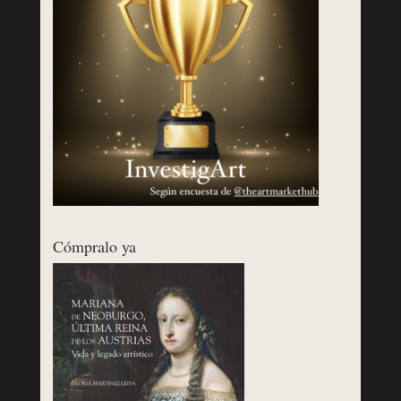
Cómpralo ya