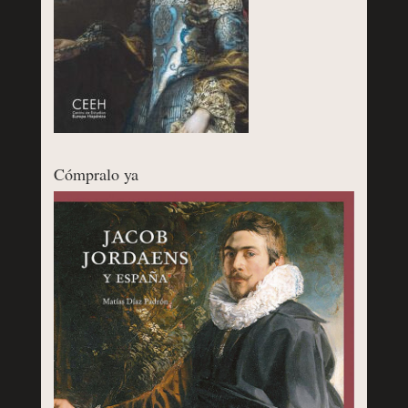
Cómpralo ya