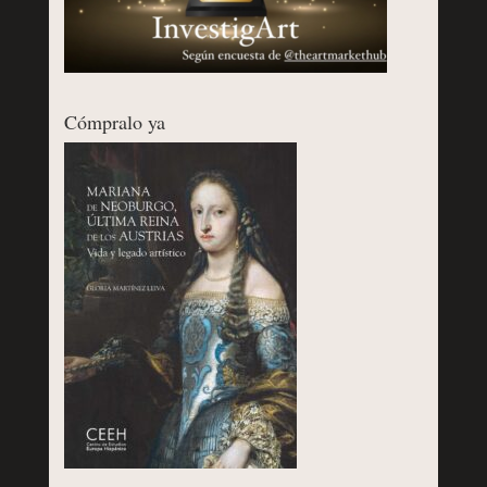
Cómpralo ya