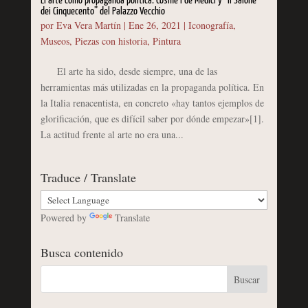
El arte como propaganda política: Cosme I de Medici y “Il Salone
dei Cinquecento” del Palazzo Vecchio
por
Eva Vera Martín
|
Ene 26, 2021
|
Iconografía
,
Museos
,
Piezas con historia
,
Pintura
El arte ha sido, desde siempre, una de las
herramientas más utilizadas en la propaganda política. En
la Italia renacentista, en concreto «hay tantos ejemplos de
glorificación, que es difícil saber por dónde empezar»[1].
La actitud frente al arte no era una...
Traduce / Translate
Powered by
Translate
Busca contenido