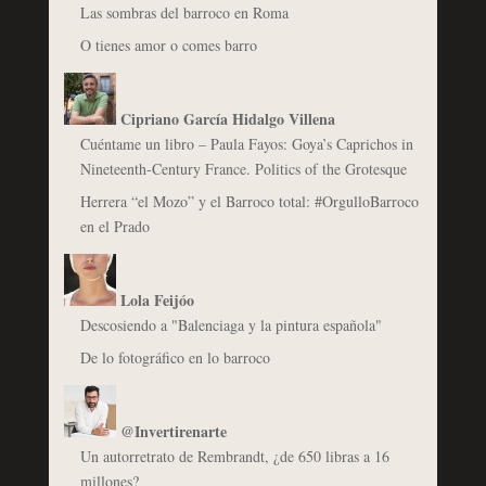
Las sombras del barroco en Roma
O tienes amor o comes barro
Cipriano García Hidalgo Villena
Cuéntame un libro – Paula Fayos: Goya’s Caprichos in
Nineteenth-Century France. Politics of the Grotesque
Herrera “el Mozo” y el Barroco total: #OrgulloBarroco
en el Prado
Lola Feijóo
Descosiendo a "Balenciaga y la pintura española"
De lo fotográfico en lo barroco
@Invertirenarte
Un autorretrato de Rembrandt, ¿de 650 libras a 16
millones?