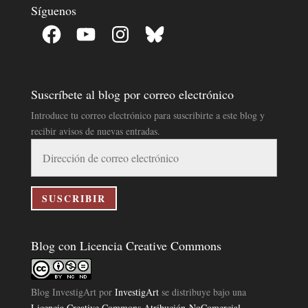
Síguenos
Facebook
YouTube
Instagram
Bluesky
Suscríbete al blog por correo electrónico
Introduce tu correo electrónico para suscribirte a este blog y
recibir avisos de nuevas entradas.
Dirección
de
correo
electrónico
SUSCRIBIR
Blog con Licencia Creative Commons
Blog InvestigArt
por
InvestigArt
se distribuye bajo una
Licencia Creative Commons Atribución-NoComercial-