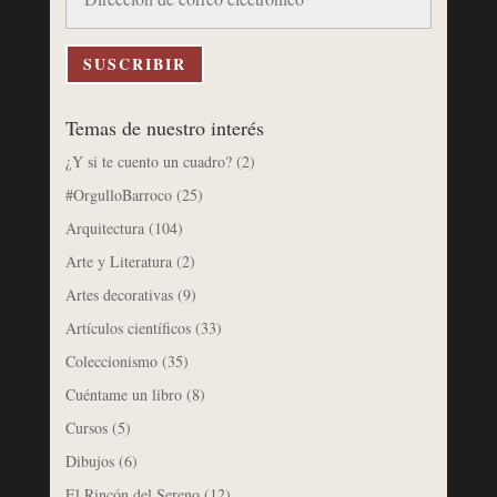
de
correo
electrónico
SUSCRIBIR
Temas de nuestro interés
¿Y si te cuento un cuadro?
(2)
#OrgulloBarroco
(25)
Arquitectura
(104)
Arte y Literatura
(2)
Artes decorativas
(9)
Artículos científicos
(33)
Coleccionismo
(35)
Cuéntame un libro
(8)
Cursos
(5)
Dibujos
(6)
El Rincón del Sereno
(12)