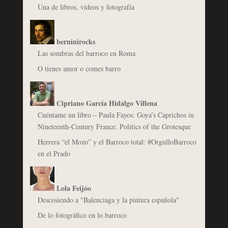
Una de libros, vídeos y fotografía
berninirocks
Las sombras del barroco en Roma
O tienes amor o comes barro
Cipriano García Hidalgo Villena
Cuéntame un libro – Paula Fayos: Goya’s Caprichos in
Nineteenth-Century France. Politics of the Grotesque
Herrera “el Mozo” y el Barroco total: #OrgulloBarroco
en el Prado
Lola Feijóo
Descosiendo a "Balenciaga y la pintura española"
De lo fotográfico en lo barroco