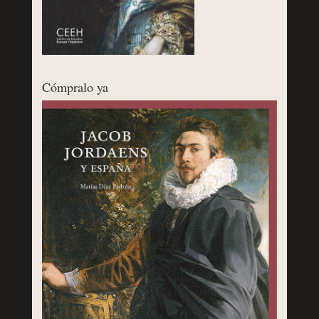
Cómpralo ya