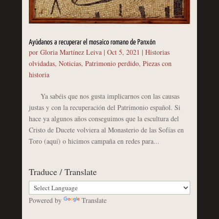
Ayúdanos a recuperar el mosaico romano de Panxón
por
Gloria Martínez Leiva
|
Oct 5, 2021
|
Historias
olvidadas
,
Noticias
,
Patrimonio perdido
,
Piezas con
historia
Ya sabéis que nos gusta implicarnos con las causas
justas y con la recuperación del Patrimonio español. Si
hace ya algunos años conseguimos que la escultura del
Cristo de Ducete volviera al Monasterio de las Sofías en
Toro (aquí) o hicimos campaña en redes para...
Traduce / Translate
Powered by
Translate