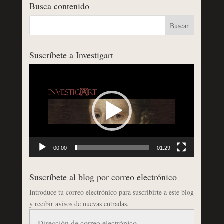
Busca contenido
Suscríbete a Investigart
Reproductor
de
vídeo
00:00
01:29
Suscríbete al blog por correo electrónico
Introduce tu correo electrónico para suscribirte a este blog
y recibir avisos de nuevas entradas.
Dirección