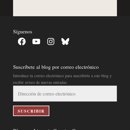
Síguenos
Facebook
YouTube
Instagram
Bluesky
Suscríbete al blog por correo electrónico
Introduce tu correo electrónico para suscribirte a este blog y
recibir avisos de nuevas entradas.
Dirección
de
correo
electrónico
SUSCRIBIR