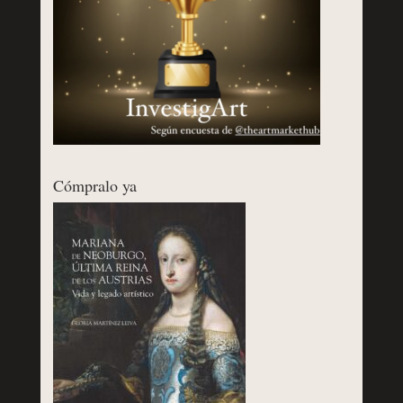
Cómpralo ya