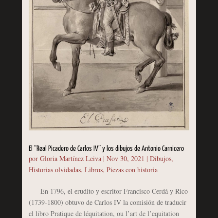
El “Real Picadero de Carlos IV” y los dibujos de Antonio Carnicero
por
Gloria Martínez Leiva
|
Nov 30, 2021
|
Dibujos
,
Historias olvidadas
,
Libros
,
Piezas con historia
En 1796, el erudito y escritor Francisco Cerdá y Rico
(1739-1800) obtuvo de Carlos IV la comisión de traducir
el libro Pratique de léquitation, ou l’art de l’equitation