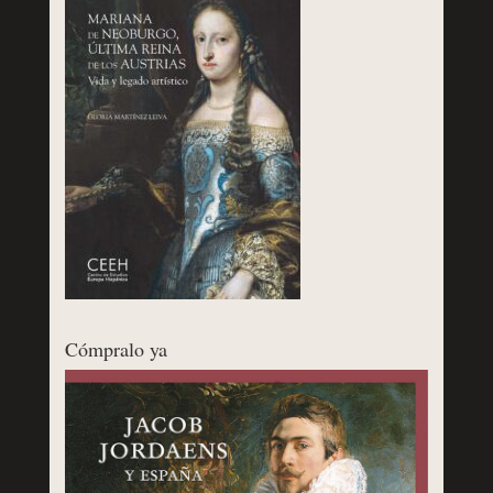
Cómpralo ya