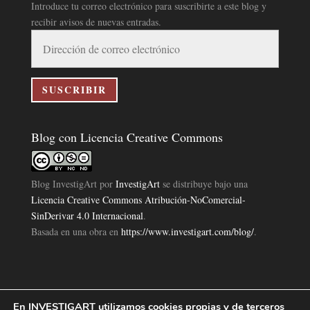
Introduce tu correo electrónico para suscribirte a este blog y
recibir avisos de nuevas entradas.
Dirección
de
correo
electrónico
SUSCRIBIR
Blog con Licencia Creative Commons
Blog InvestigArt
por
InvestigArt
se distribuye bajo una
Licencia Creative Commons Atribución-NoComercial-
SinDerivar 4.0 Internacional
.
Basada en una obra en
https://www.investigart.com/blog/
.
En INVESTIGART utilizamos cookies propias y de terceros