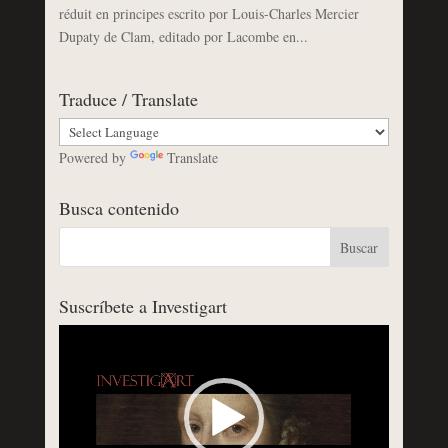
réduit en principes escrito por Louis-Charles Mercier
Dupaty de Clam, editado por Lacombe en...
Traduce / Translate
Powered by
Translate
Busca contenido
Suscríbete a Investigart
Reproductor
de
vídeo