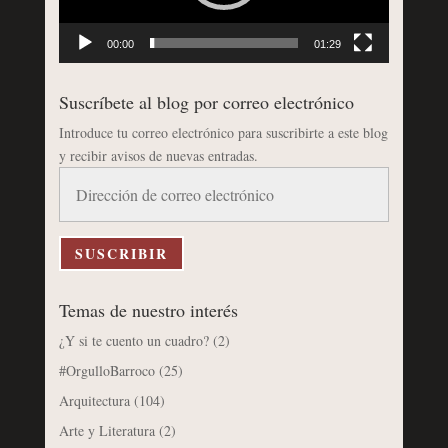
00:00
01:29
Suscríbete al blog por correo electrónico
Introduce tu correo electrónico para suscribirte a este blog
y recibir avisos de nuevas entradas.
Dirección
de
correo
electrónico
SUSCRIBIR
Temas de nuestro interés
¿Y si te cuento un cuadro?
(2)
#OrgulloBarroco
(25)
Arquitectura
(104)
Arte y Literatura
(2)