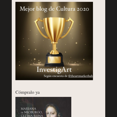
Cómpralo ya