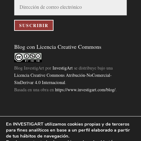
Dirección
de
correo
electrónico
SUSCRIBIR
Blog con Licencia Creative Commons
Blog InvestigArt
por
InvestigArt
se distribuye bajo una
Licencia Creative Commons Atribución-NoComercial-
SinDerivar 4.0 Internacional
.
Basada en una obra en
https://www.investigart.com/blog/
.
En INVESTIGART utilizamos cookies propias y de terceros
Política de Privacidad
Aviso Legal
Política de Cookies
|
|
|
para fines analíticos en base a un perfil elaborado a partir
Diseño Pagina Web 4U
Investigart Copyright © 2019. |
de tus hábitos de navegación.