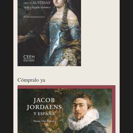
Cómpralo ya