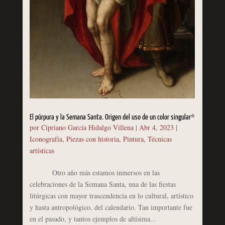
El púrpura y la Semana Santa. Origen del uso de un color singular*
por
Cipriano García Hidalgo Villena
|
Abr 4, 2023
|
Iconografía
,
Piezas con historia
,
Pintura
,
Técnicas
artísticas
Otro año más estamos inmersos en las
celebraciones de la Semana Santa, una de las fiestas
litúrgicas con mayor trascendencia en lo cultural, artístico
y hasta antropológico, del calendario. Tan importante fue
en el pasado, y tantos ejemplos de altísima...