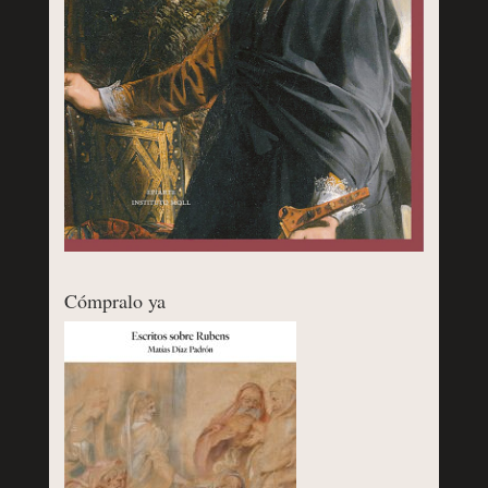
Cómpralo ya