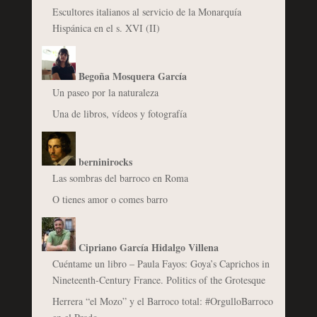
Escultores italianos al servicio de la Monarquía
Hispánica en el s. XVI (II)
Begoña Mosquera García
Un paseo por la naturaleza
Una de libros, vídeos y fotografía
berninirocks
Las sombras del barroco en Roma
O tienes amor o comes barro
Cipriano García Hidalgo Villena
Cuéntame un libro – Paula Fayos: Goya’s Caprichos in
Nineteenth-Century France. Politics of the Grotesque
Herrera “el Mozo” y el Barroco total: #OrgulloBarroco