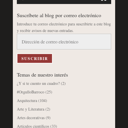
Suscríbete al blog por correo electrónico
Introduce tu correo electrónico para suscribirte a este blog
y recibir avisos de nuevas entradas.
Dirección
de
correo
electrónico
SUSCRIBIR
Temas de nuestro interés
¿Y si te cuento un cuadro?
(2)
#OrgulloBarroco
(25)
Arquitectura
(104)
Arte y Literatura
(2)
Artes decorativas
(9)
Artículos científicos
(33)