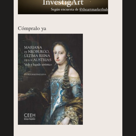
Cómpralo ya