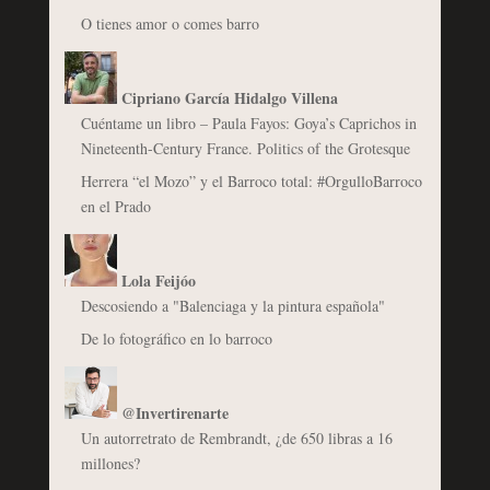
O tienes amor o comes barro
Cipriano García Hidalgo Villena
Cuéntame un libro – Paula Fayos: Goya’s Caprichos in
Nineteenth-Century France. Politics of the Grotesque
Herrera “el Mozo” y el Barroco total: #OrgulloBarroco
en el Prado
Lola Feijóo
Descosiendo a "Balenciaga y la pintura española"
De lo fotográfico en lo barroco
@Invertirenarte
Un autorretrato de Rembrandt, ¿de 650 libras a 16
millones?