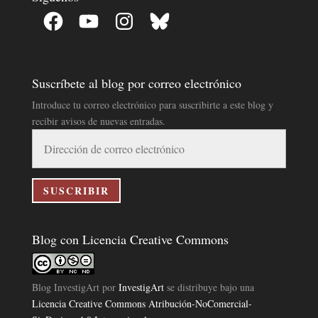
Facebook
YouTube
Instagram
Bluesky
Suscríbete al blog por correo electrónico
Introduce tu correo electrónico para suscribirte a este blog y
recibir avisos de nuevas entradas.
Dirección
de
correo
electrónico
SUSCRIBIR
Blog con Licencia Creative Commons
Blog InvestigArt
por
InvestigArt
se distribuye bajo una
Licencia Creative Commons Atribución-NoComercial-