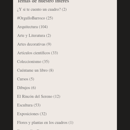
Temas de nuestro interés
¿Y si te cuento un cuadro?
(2)
#OrgulloBarroco
(25)
Arquitectura
(104)
Arte y Literatura
(2)
Artes decorativas
(9)
Artículos científicos
(33)
Coleccionismo
(35)
Cuéntame un libro
(8)
Cursos
(5)
Dibujos
(6)
El Rincón del Sereno
(12)
Escultura
(53)
Exposiciones
(32)
Flores y plantas en los cuadros
(1)