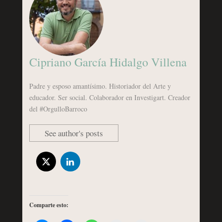
Cipriano García Hidalgo Villena
Padre y esposo amantísimo. Historiador del Arte y
educador. Ser social. Colaborador en Investigart. Creador
del #OrgulloBarroco
See author's posts
Comparte esto: