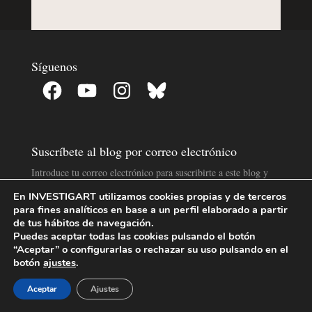
Síguenos
Facebook
YouTube
Instagram
Bluesky
Suscríbete al blog por correo electrónico
Introduce tu correo electrónico para suscribirte a este blog y
recibir avisos de nuevas entradas.
En INVESTIGART utilizamos cookies propias y de terceros
Dirección
para fines analíticos en base a un perfil elaborado a partir
de
de tus hábitos de navegación.
Puedes aceptar todas las cookies pulsando el botón
correo
“Aceptar” o configurarlas o rechazar su uso pulsando en el
electrónico
SUSCRIBIR
botón
ajustes
.
Aceptar
Ajustes
Blog con Licencia Creative Commons