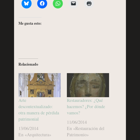
Me gusta esto:
Relacionado
Arte
Restauradores: ¿Qué
descontextualizado:
hacemos? ¿Por dónde
otra manera de pérdida
vamos?
patrimonial
11/06/2014
13/06/2014
En «Restauración del
En «Arquitectura»
Patrimonio»