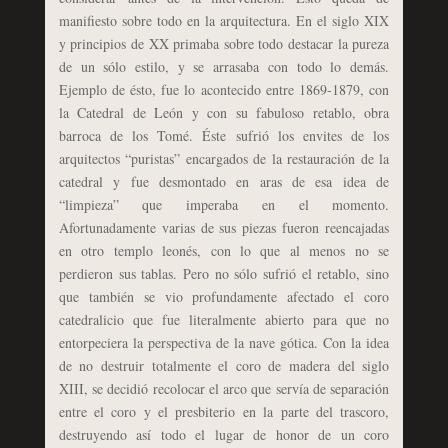
manifiesto sobre todo en la arquitectura. En el siglo XIX
y principios de XX primaba sobre todo destacar la pureza
de un sólo estilo, y se arrasaba con todo lo demás.
Ejemplo de ésto, fue lo acontecido entre 1869-1879, con
la Catedral de León y con su fabuloso retablo, obra
barroca de los Tomé. Éste sufrió los envites de los
arquitectos “puristas” encargados de la restauración de la
catedral y fue desmontado en aras de esa idea de
“limpieza” que imperaba en el momento.
Afortunadamente varias de sus piezas fueron reencajadas
en otro templo leonés, con lo que al menos no se
perdieron sus tablas. Pero no sólo sufrió el retablo, sino
que también se vio profundamente afectado el coro
catedralicio que fue literalmente abierto para que no
entorpeciera la perspectiva de la nave gótica. Con la idea
de no destruir totalmente el coro de madera del siglo
XIII, se decidió recolocar el arco que servía de separación
entre el coro y el presbiterio en la parte del trascoro,
destruyendo así todo el lugar de honor de un coro