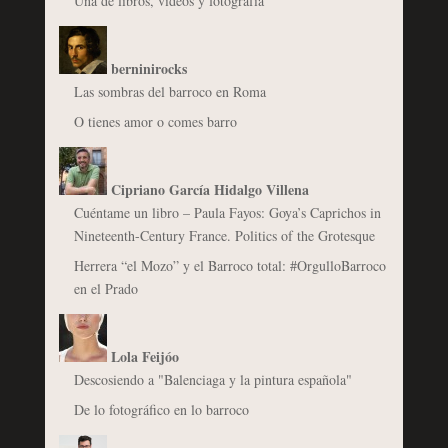
Una de libros, vídeos y fotografía
berninirocks
Las sombras del barroco en Roma
O tienes amor o comes barro
Cipriano García Hidalgo Villena
Cuéntame un libro – Paula Fayos: Goya’s Caprichos in
Nineteenth-Century France. Politics of the Grotesque
Herrera “el Mozo” y el Barroco total: #OrgulloBarroco
en el Prado
Lola Feijóo
Descosiendo a "Balenciaga y la pintura española"
De lo fotográfico en lo barroco