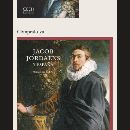
Cómpralo ya