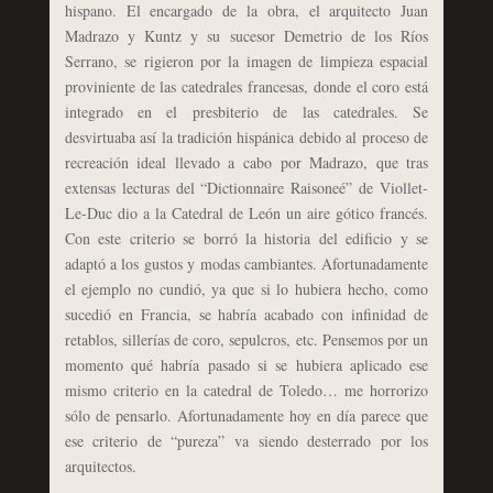
hispano. El encargado de la obra, el arquitecto Juan
Madrazo y Kuntz y su sucesor Demetrio de los Ríos
Serrano, se rigieron por la imagen de limpieza espacial
proviniente de las catedrales francesas, donde el coro está
integrado en el presbiterio de las catedrales. Se
desvirtuaba así la tradición hispánica debido al proceso de
recreación ideal llevado a cabo por Madrazo, que tras
extensas lecturas del “Dictionnaire Raisoneé” de Viollet-
Le-Duc dio a la Catedral de León un aire gótico francés.
Con este criterio se borró la historia del edificio y se
adaptó a los gustos y modas cambiantes. Afortunadamente
el ejemplo no cundió, ya que si lo hubiera hecho, como
sucedió en Francia, se habría acabado con infinidad de
retablos, sillerías de coro, sepulcros, etc. Pensemos por un
momento qué habría pasado si se hubiera aplicado ese
mismo criterio en la catedral de Toledo… me horrorizo
sólo de pensarlo. Afortunadamente hoy en día parece que
ese criterio de “pureza” va siendo desterrado por los
arquitectos.