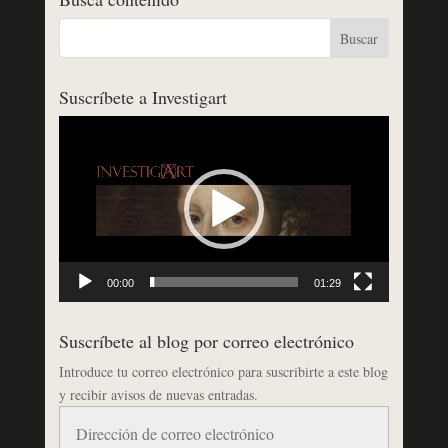
Suscríbete a Investigart
Reproductor
de
vídeo
00:00
01:29
Suscríbete al blog por correo electrónico
Introduce tu correo electrónico para suscribirte a este blog
y recibir avisos de nuevas entradas.
Dirección
de