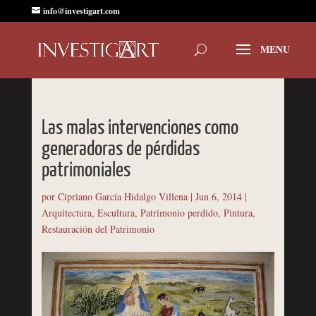
info@investigart.com
Las malas intervenciones como
generadoras de pérdidas
patrimoniales
por
Cipriano García Hidalgo Villena
|
Jun 6, 2014
|
Arquitectura
,
Escultura
,
Patrimonio perdido
,
Pintura
,
Restauración del Patrimonio