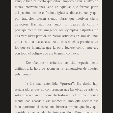
aunque bien es cierto que éstas tampoco están a salvo de
malas intervenciones, sino en aquellas que forman parte
del patrimonio de cofradías, iglesias, diócesis, etc. y que
por tradición vienen siendo obras que motivan cierta
devoción. Han sido por tanto, los lugares de culto y
principalmente sus imágenes los ejemplos palpables de
una verdadera pérdida de piezas artísticas en aras de unos
criterios, unas veces estéticos, otros muchos prácticos, en
los que se intentaba que la obra luciese como “nueva”,
con todo el peligro que ese término conlleva.
Dos factores o criterios han sido especialmente
dañinos a la hora de acometer la restauración de nuestro
patrimonio:
“pureza”
1) La mal entendida
. Es decir, hay
restauradores que no comprenden que las obras de arte no
sólo representan un momento histórico determinado y una
mentalidad acorde a ese momento, sino que además ese
bien patrimonial tiene una historia propia que hay que
considerar antes de la intervención. Esto queda de