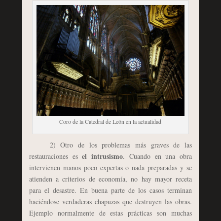
Coro de la Catedral de León en la actualidad
2) Otro de los problemas más graves de las
el intrusismo
restauraciones es
. Cuando en una obra
intervienen manos poco expertas o nada preparadas y se
atienden a criterios de economía, no hay mayor receta
para el desastre. En buena parte de los casos terminan
haciéndose verdaderas chapuzas que destruyen las obras.
Ejemplo normalmente de estas prácticas son muchas