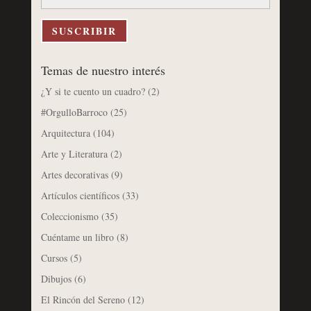
correo
electrónico
SUSCRIBIR
Temas de nuestro interés
¿Y si te cuento un cuadro?
(2)
#OrgulloBarroco
(25)
Arquitectura
(104)
Arte y Literatura
(2)
Artes decorativas
(9)
Artículos científicos
(33)
Coleccionismo
(35)
Cuéntame un libro
(8)
Cursos
(5)
Dibujos
(6)
El Rincón del Sereno
(12)