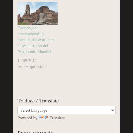
Cooperación
internacional: la
formula del éxito para
la restauración del
Patrimonio Mundial
12/09/2014
En «Arquitectura»
Traduce / Translate
Powered by
Translate
Busca contenido