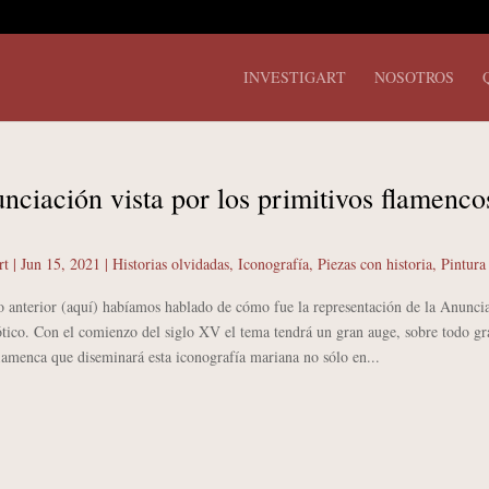
INVESTIGART
NOSOTROS
nciación vista por los primitivos flamenco
rt
|
Jun 15, 2021
|
Historias olvidadas
,
Iconografía
,
Piezas con historia
,
Pintura
o anterior (aquí) habíamos hablado de cómo fue la representación de la Anunci
tico. Con el comienzo del siglo XV el tema tendrá un gran auge, sobre todo gr
flamenca que diseminará esta iconografía mariana no sólo en...