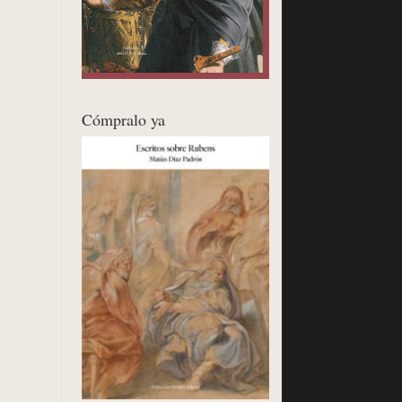
Cómpralo ya