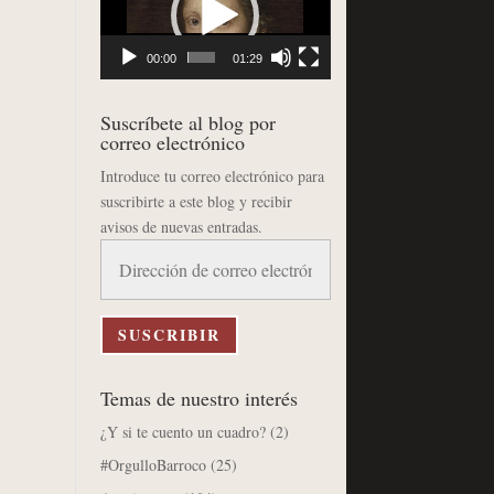
vídeo
00:00
01:29
Suscríbete al blog por
correo electrónico
Introduce tu correo electrónico para
suscribirte a este blog y recibir
avisos de nuevas entradas.
Dirección
de
correo
electrónico
SUSCRIBIR
Temas de nuestro interés
¿Y si te cuento un cuadro?
(2)
#OrgulloBarroco
(25)