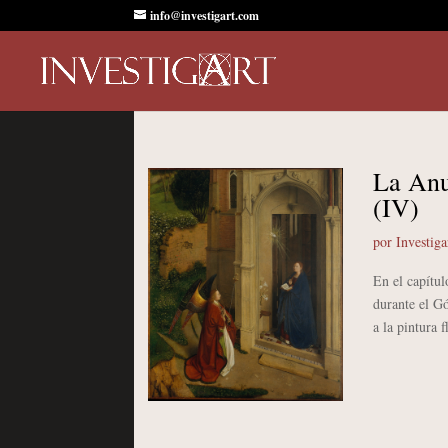
info@investigart.com
La Anu
(IV)
por
Investiga
En el capítul
durante el Gó
a la pintura 