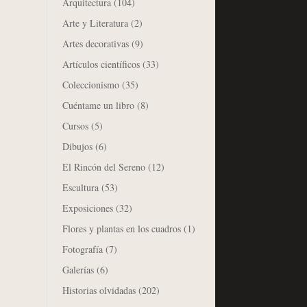
Arquitectura
(104)
Arte y Literatura
(2)
Artes decorativas
(9)
Artículos científicos
(33)
Coleccionismo
(35)
Cuéntame un libro
(8)
Cursos
(5)
Dibujos
(6)
El Rincón del Sereno
(12)
Escultura
(53)
Exposiciones
(32)
Flores y plantas en los cuadros
(1)
Fotografía
(7)
Galerías
(6)
Historias olvidadas
(202)