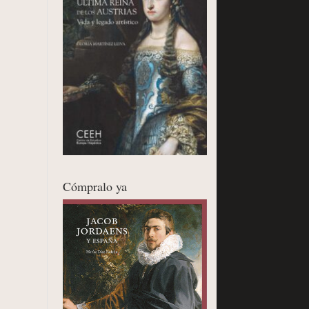
Cómpralo ya