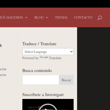
QUÉ HACEMOS
BLOG
TIENDA
CONTACTO
s
Traduce / Translate
Powered by
Translate
ación
Busca contenido
acias
Suscríbete a Investigart
Reproductor
de