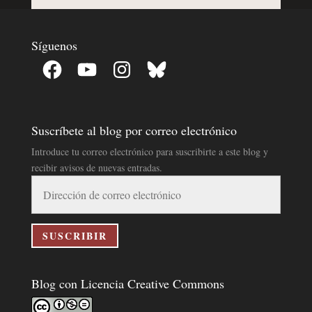
Síguenos
Facebook
YouTube
Instagram
Bluesky
Suscríbete al blog por correo electrónico
Introduce tu correo electrónico para suscribirte a este blog y
recibir avisos de nuevas entradas.
Dirección
de
correo
electrónico
SUSCRIBIR
Blog con Licencia Creative Commons