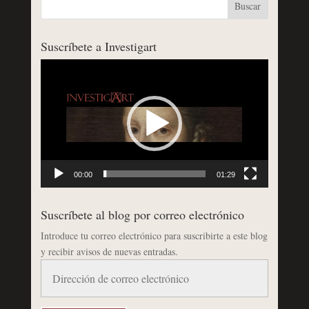
Suscríbete a Investigart
Reproductor
de
vídeo
00:00
01:29
Suscríbete al blog por correo electrónico
Introduce tu correo electrónico para suscribirte a este blog
y recibir avisos de nuevas entradas.
Dirección
de
correo