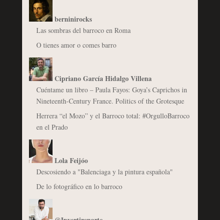
berninirocks
Las sombras del barroco en Roma
O tienes amor o comes barro
Cipriano García Hidalgo Villena
Cuéntame un libro – Paula Fayos: Goya’s Caprichos in
Nineteenth-Century France. Politics of the Grotesque
Herrera “el Mozo” y el Barroco total: #OrgulloBarroco
en el Prado
Lola Feijóo
Descosiendo a "Balenciaga y la pintura española"
De lo fotográfico en lo barroco
@Invertirenarte