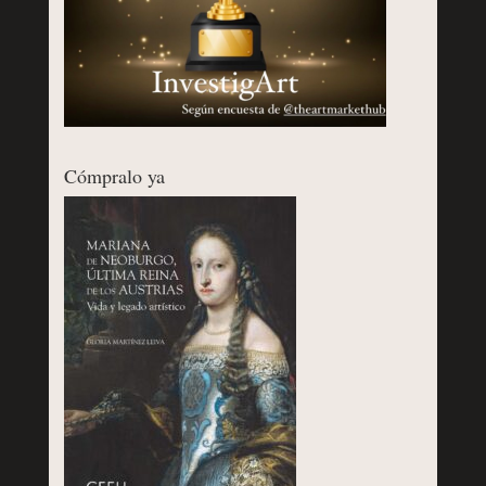
Cómpralo ya