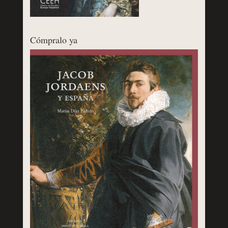
Cómpralo ya