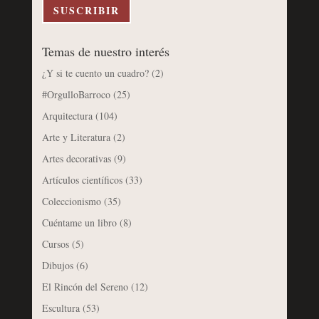
electrónico
SUSCRIBIR
Temas de nuestro interés
¿Y si te cuento un cuadro?
(2)
#OrgulloBarroco
(25)
Arquitectura
(104)
Arte y Literatura
(2)
Artes decorativas
(9)
Artículos científicos
(33)
Coleccionismo
(35)
Cuéntame un libro
(8)
Cursos
(5)
Dibujos
(6)
El Rincón del Sereno
(12)
Escultura
(53)