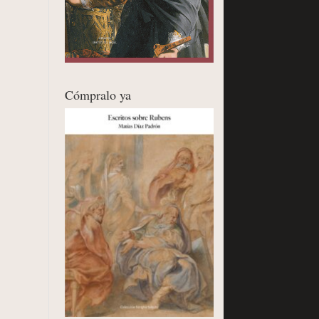
Cómpralo ya