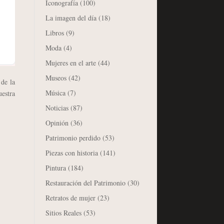
Iconografía
(100)
La imagen del día
(18)
Libros
(9)
Moda
(4)
Mujeres en el arte
(44)
Museos
(42)
de la
Música
(7)
uestra
Noticias
(87)
Opinión
(36)
Patrimonio perdido
(53)
Piezas con historia
(141)
Pintura
(184)
Restauración del Patrimonio
(30)
Retratos de mujer
(23)
Sitios Reales
(53)