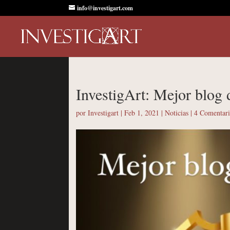
info@investigart.com
InvestigArt: Mejor blog 
por
Investigart
|
Feb 1, 2021
|
Noticias
|
4 Comentari