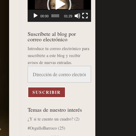
vídeo
00:00
01:29
Suscríbete al blog por
correo electrónico
Introduce tu correo electrónico para
suscribirte a este blog y recibir
avisos de nuevas entradas.
Dirección
de
correo
electrónico
SUSCRIBIR
Temas de nuestro interés
¿Y si te cuento un cuadro?
(2)
#OrgulloBarroco
(25)