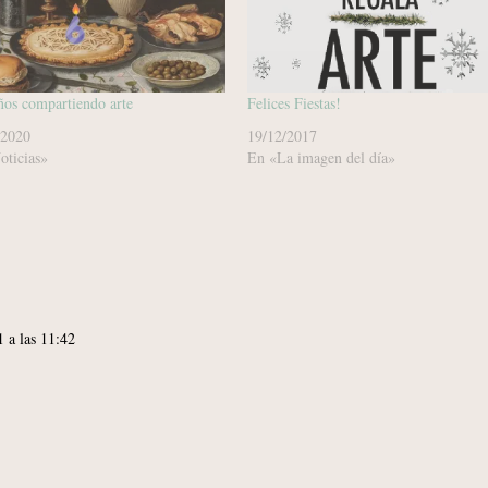
ños compartiendo arte
Felices Fiestas!
/2020
19/12/2017
oticias»
En «La imagen del día»
1 a las 11:42