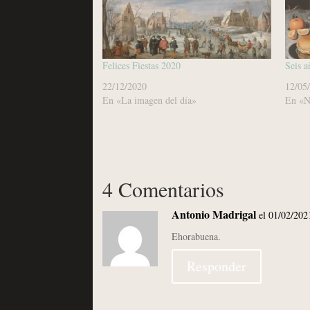
Felices Fiestas 2020
Seis a
22/12/2020
12/05
En «La imagen del día»
En «N
4 Comentarios
Antonio Madrigal
el 01/02/202
Ehorabuena.
Responder