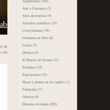
Arquitectura
(104)
Arte y Literatura
(2)
Artes decorativas
(9)
Artículos científicos
(33)
Coleccionismo
(35)
Cuéntame un libro
(8)
Cursos
(5)
nto de
y una
Dibujos
(6)
El Rincón del Sereno
(12)
Escultura
(53)
Exposiciones
(32)
Flores y plantas en los cuadros
(1)
Fotografía
(7)
Galerías
(6)
Historias olvidadas
(202)