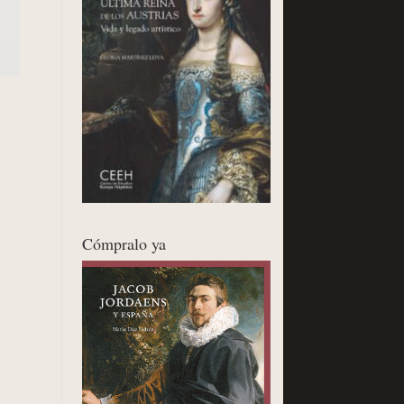
Cómpralo ya